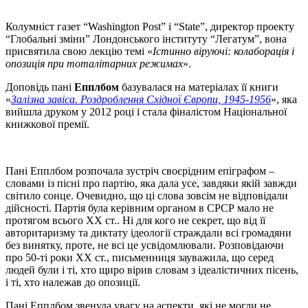
Колумніст газет “Washington Post” i “State”, директор проекту
“Глобальні зміни” Лондонського інституту “Легатум”, вона
присвятила свою лекцію темі «
Істинно віруючі: колаборація і
опозиція при тоталітарних режимах
».
Доповідь пані
Епплбом
базувалася на матеріалах її книги
«
Залізна завіса. Роздроблення Східної Європи, 1945-1956
», яка
вийшла друком у 2012 році і стала фіналістом Національної
книжкової премії.
Пані Епплбом розпочала зустріч своєрідним епіграфом –
словами із пісні про партію, яка дала усе, завдяки якій завжди
світило сонце. Очевидно, що ці слова зовсім не відповідали
дійсності. Партія була керівним органом в СРСР мало не
протягом всього ХХ ст.. Ні для кого не секрет, що від її
авторитаризму та диктату ідеології страждали всі громадяни
без винятку, проте, не всі це усвідомлювали. Розповідаючи
про 50-ті роки ХХ ст., письменниця зауважила, що серед
людей були і ті, хто щиро вірив словам з ідеалістичних пісень,
і ті, хто належав до опозиції.
Пані Епплбом звенула увагу на аспекти, які не могли не