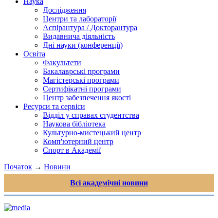
Наука
Дослідження
Центри та лабораторії
Аспірантура / Докторантура
Видавнича діяльність
Дні науки (конференції)
Освіта
Факультети
Бакалаврські програми
Магістерські програми
Сертифікатні програми
Центр забезпечення якості
Ресурси та сервіси
Відділ у справах студентства
Наукова бібліотека
Культурно-мистецький центр
Комп'ютерний центр
Спорт в Академії
Початок
→
Новини
Всі академічні новини