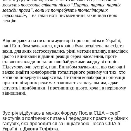
можуть повсякчас співати пісню “Партія, партія, партія
завжди права”, вони не потребують тоталітарних
персоналій
», – на такій ноті письменниця закінчила свою
лекцію.
Відповідаючи на питання аудиторії про соціалізм в Україні,
пані Епплбом зауважила, що країна була розділена на схід та
захід, для яких застосовувались різні методи впливу, внаслідок
цього і виникали відмінні реакції серед населення, проте
ставлення влади не залишало байдужими жодну зі сторін.
Підсумовуючи зустріч, пані Епплбом зауважила, що сьогодні
важко знайти колаборантів тоталітарного режиму чи тих, хто
хотів би повернути марксизм. Питання колаборації і опозиції
при тоталітарних режимах залишається актуальним, адже
існують і прибічники, і противники цього, хоча і в нерівному
відношенні.
Зустріч відбулась в межах Форуму Посла США – серії
виступів з політичних питань і передових практик у різних
галузях, яка проводиться за ініціативою Посла США в
Україні п.
Джона Теффта.