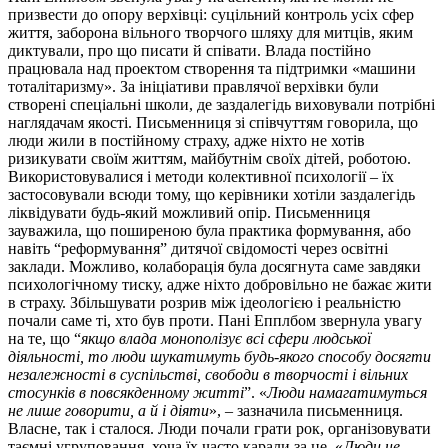
призвести до опору верхівці: суцільний контроль усіх сфер
життя, заборона вільного творчого шляху для митців, яким
диктували, про що писати й співати. Влада постійно
працювала над проектом створення та підтримки «машини
тоталітаризму». За ініціативи правлячої верхівки були
створені спеціальні школи, де заздалегідь виховували потрібні
наглядачам якості. Письменниця зі співчуттям говорила, що
люди жили в постійному страху, адже ніхто не хотів
ризикувати своїм життям, майбутнім своїх дітей, роботою.
Використовувалися і методи колективної психології – їх
застосовували всюди тому, що керівники хотіли заздалегідь
ліквідувати будь-який можливий опір. Письменниця
зауважила, що поширеною була практика формування, або
навіть “реформування” дитячої свідомості через освітні
заклади. Можливо, колаборація була досягнута саме завдяки
психологічному тиску, адже ніхто добровільно не бажає жити
в страху. Збільшувати розрив між ідеологією і реальністю
почали саме ті, хто був проти. Пані Епплбом звернула увагу
на те, що “
якщо влада монополізує всі сфери людської
діяльності, то люди шукатимуть будь-якого способу досягти
незалежності в суспільстві, свободи в творчості і вільних
стосунків в повсякденному житті
”. «
Люди намагатимуться
не лише говорити, а й і діяти
», – зазначила письменниця.
Власне, так і сталося. Люди почали грати рок, організовувати
таємні угруповання, хоча їх часто карали за це. «
Люди не