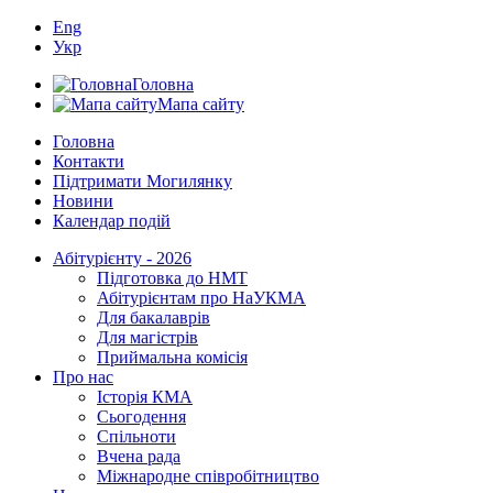
Eng
Укр
Головна
Мапа сайту
Головна
Контакти
Підтримати Могилянку
Новини
Календар подій
Абітурієнту - 2026
Підготовка до НМТ
Абітурієнтам про НаУКМА
Для бакалаврів
Для магістрів
Приймальна комісія
Про нас
Історія КМА
Сьогодення
Спільноти
Вчена рада
Міжнародне співробітництво