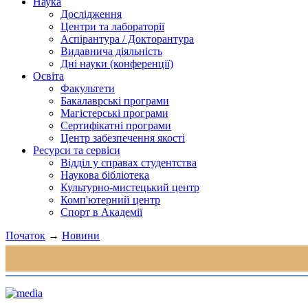
Наука
Дослідження
Центри та лабораторії
Аспірантура / Докторантура
Видавнича діяльність
Дні науки (конференції)
Освіта
Факультети
Бакалаврські програми
Магістерські програми
Сертифікатні програми
Центр забезпечення якості
Ресурси та сервіси
Відділ у справах студентства
Наукова бібліотека
Культурно-мистецький центр
Комп'ютерний центр
Спорт в Академії
Початок
→
Новини