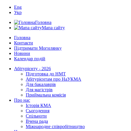
Eng
Укр
Головна
Мапа сайту
Головна
Контакти
Підтримати Могилянку
Новини
Календар подій
Абітурієнту - 2026
Підготовка до НМТ
Абітурієнтам про НаУКМА
Для бакалаврів
Для магістрів
Приймальна комісія
Про нас
Історія КМА
Сьогодення
Спільноти
Вчена рада
Міжнародне співробітництво