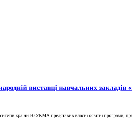
родній виставці навчальних закладів «С
верситетів країни НаУКМА представив власні освітні програми, п