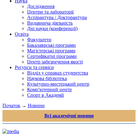
Наука
Дослідження
Центри та лабораторії
Аспірантура / Докторантура
Видавнича діяльність
Дні науки (конференції)
Освіта
Факультети
Бакалаврські програми
Магістерські програми
Сертифікатні програми
Центр забезпечення якості
Ресурси та сервіси
Відділ у справах студентства
Наукова бібліотека
Культурно-мистецький центр
Комп'ютерний центр
Спорт в Академії
Початок
→
Новини
Всі академічні новини