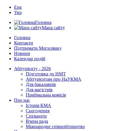
Eng
Укр
Головна
Мапа сайту
Головна
Контакти
Підтримати Могилянку
Новини
Календар подій
Абітурієнту - 2026
Підготовка до НМТ
Абітурієнтам про НаУКМА
Для бакалаврів
Для магістрів
Приймальна комісія
Про нас
Історія КМА
Сьогодення
Спільноти
Вчена рада
Міжнародне співробітництво