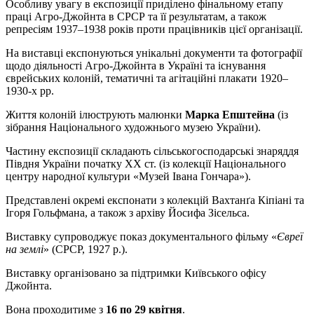
Особливу увагу в експозиції приділено фінальному етапу
праці Агро-Джойнта в СРСР та її результатам, а також
репресіям 1937–1938 років проти працівників цієї організації.
На виставці експонуються унікальні документи та фотографії
щодо діяльності Агро-Джойнта в Україні та існування
єврейських колоній, тематичні та агітаційні плакати 1920–
1930-х рр.
Життя колоній ілюструють малюнки
Марка Епштейна
(із
зібрання Національного художнього музею України).
Частину експозиції складають сільськогосподарські знаряддя
Півдня України початку ХХ ст. (із колекції Національного
центру народної культури «Музей Івана Гончара»).
Представлені окремі експонати з колекцій Вахтанґа Кіпіані та
Ігоря Гольфмана, а також з архіву Йосифа Зісельса.
Виставку супроводжує показ документального фільму «
Євреї
на землі
» (СРСР, 1927 р.).
Виставку організовано за підтримки Київського офісу
Джойнта.
Вона проходитиме з
16 по 29 квітня
.