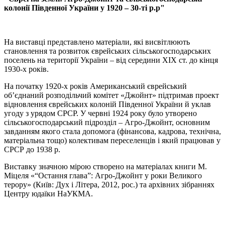
колонії Південної України у 1920 – 30-ті р.р"
На виставці представлено матеріали, які висвітлюють
становлення та розвиток єврейських сільськогосподарських
поселень на території України – від середини XIX ст. до кінця
1930-х років.
На початку 1920-х років Американський єврейський
об’єднаний розподільчий комітет «Джойнт» підтримав проект
відновлення єврейських колоній Південної України й уклав
угоду з урядом СРСР. У червні 1924 року було утворено
сільськогосподарський підрозділ – Агро-Джойнт, основним
завданням якого стала допомога (фінансова, кадрова, технічна,
матеріальна тощо) колективам переселенців і який працював у
СРСР до 1938 р.
Виставку значною мірою створено на матеріалах книги М.
Міцеля «“Остання глава”: Агро-Джойнт у роки Великого
терору» (Київ: Дух і Літера, 2012, рос.) та архівних зібраннях
Центру юдаїки НаУКМА.