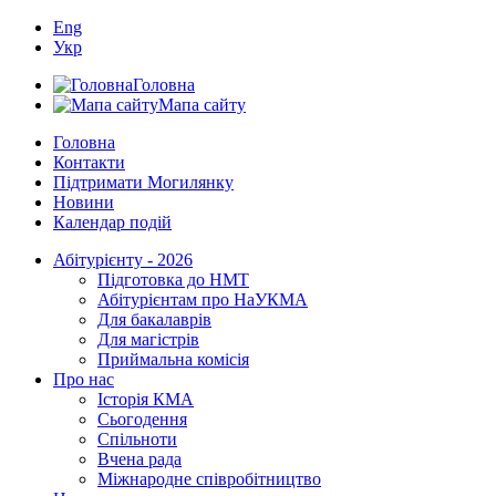
Eng
Укр
Головна
Мапа сайту
Головна
Контакти
Підтримати Могилянку
Новини
Календар подій
Абітурієнту - 2026
Підготовка до НМТ
Абітурієнтам про НаУКМА
Для бакалаврів
Для магістрів
Приймальна комісія
Про нас
Історія КМА
Сьогодення
Спільноти
Вчена рада
Міжнародне співробітництво