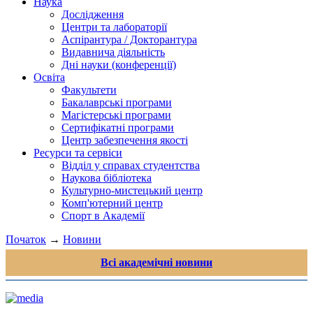
Наука
Дослідження
Центри та лабораторії
Аспірантура / Докторантура
Видавнича діяльність
Дні науки (конференції)
Освіта
Факультети
Бакалаврські програми
Магістерські програми
Сертифікатні програми
Центр забезпечення якості
Ресурси та сервіси
Відділ у справах студентства
Наукова бібліотека
Культурно-мистецький центр
Комп'ютерний центр
Спорт в Академії
Початок
→
Новини
Всі академічні новини