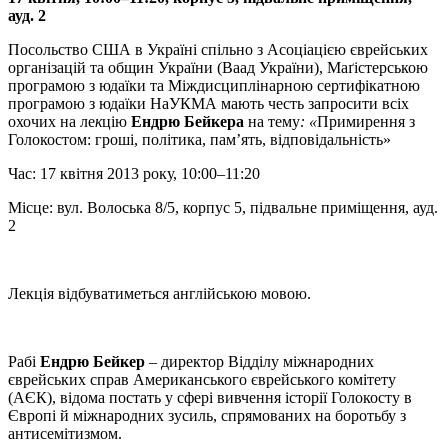
ауд. 2
Посольство США в Україні спільно з Асоціацією єврейських
організацій та общин України (Ваад України), Маґістерською
програмою з юдаїки та Міждисциплінарною сертифікатною
програмою з юдаїки НаУКМА мають честь запросити всіх
охочих на ле
к
цію
Ендрю Бейкера
на тему
: «
Примирення з
Голокостом: гроші, політика, пам’ять, відповідальність»
Час: 17 квітня 2013 року, 10:00–11:20
Місце: вул. Волоська 8/5, корпус 5, підвальне приміщення, ауд.
2
Лекція відбуватиметься англійською мовою.
Рабі
Ендрю Бейкер
– директор Відділу міжнародних
єврейських справ Американського єврейського комітету
(АЄК), відома постать у сфері вивчення історії Голокосту в
Європі й міжнародних зусиль, спрямованих на боротьбу з
антисемітизмом.