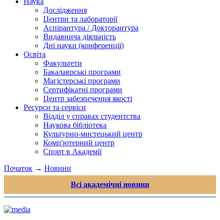
Наука
Дослідження
Центри та лабораторії
Аспірантура / Докторантура
Видавнича діяльність
Дні науки (конференції)
Освіта
Факультети
Бакалаврські програми
Магістерські програми
Сертифікатні програми
Центр забезпечення якості
Ресурси та сервіси
Відділ у справах студентства
Наукова бібліотека
Культурно-мистецький центр
Комп'ютерний центр
Спорт в Академії
Початок
→
Новини
Всі академічні новини