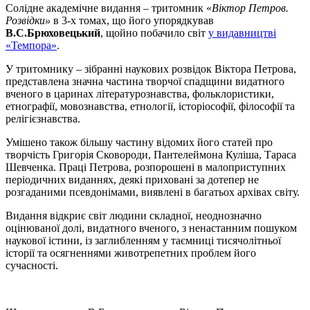
Солідне академічне видання – тритомник «
Віктор Петров.
Розвідки»
в 3-х томах, що його упорядкував
В.С.Брюховецький
, щойно побачило світ
у видавництві
«Темпора»
.
У тритомнику – зібранні наукових розвідок Віктора Петрова,
представлена значна частина творчої спадщини видатного
вченого в царинах літературознавства, фольклористики,
етнографії, мовознавства, етнології, історіософії, філософії та
релігієзнавства.
Умішено також більшу частину відомих його статей про
творчість Григорія Сковороди, Пантелеймона Куліша, Тараса
Шевченка. Праці Петрова, розпорошені в малоприступних
періодичних виданнях, деякі приховані за дотепер не
розгаданими псевдонімами, виявлені в багатьох архівах світу.
Видання відкриє світ людини складної, неоднозначно
оцінюваної долі, видатного вченого, з ненастанним пошуком
наукової істини, із заглибленням у таємниці тисячолітньої
історії та осягненнями животрепетних проблем його
сучасності.