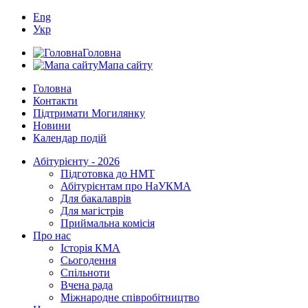
Eng
Укр
Головна
Мапа сайту
Головна
Контакти
Підтримати Могилянку
Новини
Календар подій
Абітурієнту - 2026
Підготовка до НМТ
Абітурієнтам про НаУКМА
Для бакалаврів
Для магістрів
Приймальна комісія
Про нас
Історія КМА
Сьогодення
Спільноти
Вчена рада
Міжнародне співробітництво