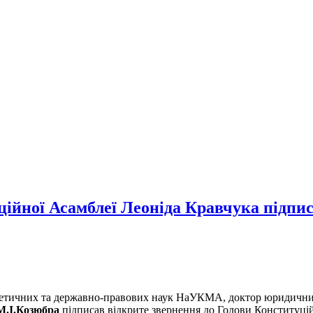
уційної Асамблеї Леоніда Кравчука під
оретичних та державно-правових наук НаУКМА, доктор юридични
М.І.Козюбра
підписав відкрите звернення до Голови Конституці