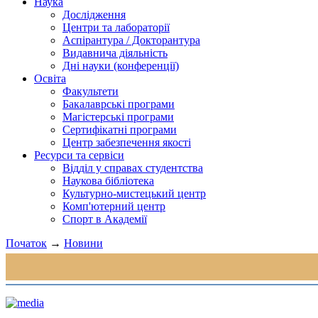
Наука
Дослідження
Центри та лабораторії
Аспірантура / Докторантура
Видавнича діяльність
Дні науки (конференції)
Освіта
Факультети
Бакалаврські програми
Магістерські програми
Сертифікатні програми
Центр забезпечення якості
Ресурси та сервіси
Відділ у справах студентства
Наукова бібліотека
Культурно-мистецький центр
Комп'ютерний центр
Спорт в Академії
Початок
→
Новини