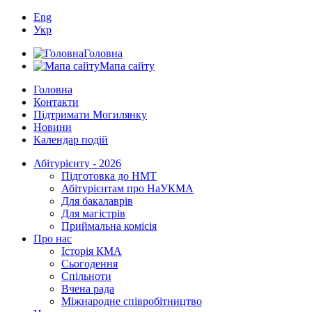
Eng
Укр
Головна
Мапа сайту
Головна
Контакти
Підтримати Могилянку
Новини
Календар подій
Абітурієнту - 2026
Підготовка до НМТ
Абітурієнтам про НаУКМА
Для бакалаврів
Для магістрів
Приймальна комісія
Про нас
Історія КМА
Сьогодення
Спільноти
Вчена рада
Міжнародне співробітництво