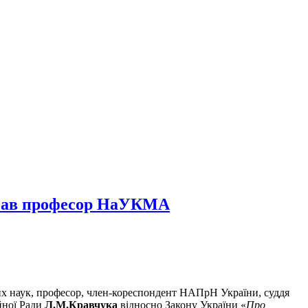
писав професор НаУКМА
х наук, професор, член-кореспондент НАПрН України, суддя
йної Ради
Л.М.Кравчука
відносно Закону України «
Про