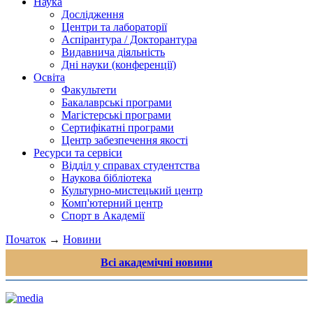
Наука
Дослідження
Центри та лабораторії
Аспірантура / Докторантура
Видавнича діяльність
Дні науки (конференції)
Освіта
Факультети
Бакалаврські програми
Магістерські програми
Сертифікатні програми
Центр забезпечення якості
Ресурси та сервіси
Відділ у справах студентства
Наукова бібліотека
Культурно-мистецький центр
Комп'ютерний центр
Спорт в Академії
Початок
→
Новини
Всі академічні новини