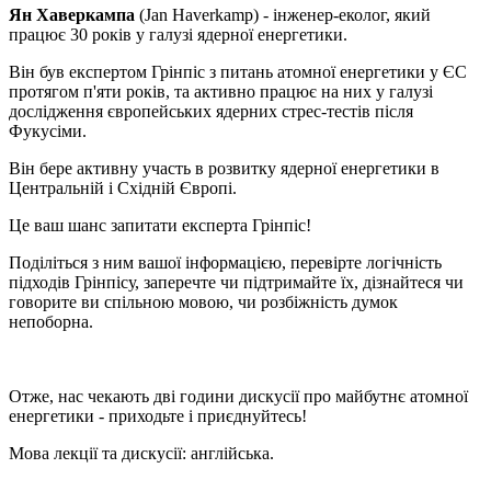
Ян Хаверкампа
(Jan Haverkamp) - інженер-еколог, який
працює 30 років у галузі ядерної енергетики.
Він був експертом Грінпіс з питань атомної енергетики у ЄС
протягом п'яти років, та активно працює на них у галузі
дослідження європейських ядерних стрес-тестів після
Фукусіми.
Він бере активну участь в розвитку ядерної енергетики в
Центральній і Східній Європі.
Це ваш шанс запитати експерта Грінпіс!
Поділіться з ним вашої інформацією, перевірте логічність
підходів Грінпісу, заперечте чи підтримайте їх, дізнайтеся чи
говорите ви спільною мовою, чи розбіжність думок
непоборна.
Отже, нас чекають дві години дискусії про майбутнє атомної
енергетики - приходьте і приєднуйтесь!
Мова лекції та дискусії: англійська.