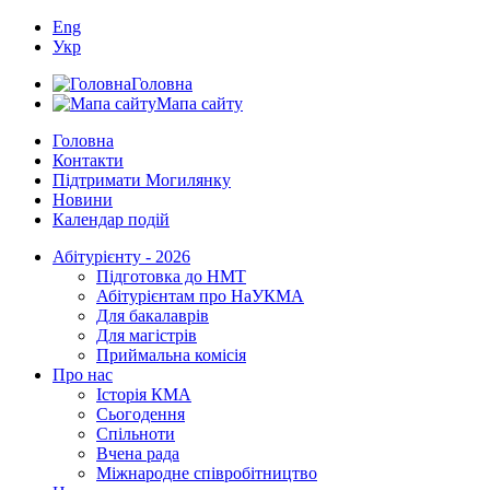
Eng
Укр
Головна
Мапа сайту
Головна
Контакти
Підтримати Могилянку
Новини
Календар подій
Абітурієнту - 2026
Підготовка до НМТ
Абітурієнтам про НаУКМА
Для бакалаврів
Для магістрів
Приймальна комісія
Про нас
Історія КМА
Сьогодення
Спільноти
Вчена рада
Міжнародне співробітництво