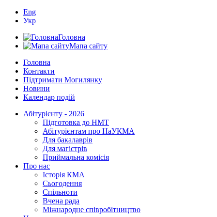
Eng
Укр
Головна
Мапа сайту
Головна
Контакти
Підтримати Могилянку
Новини
Календар подій
Абітурієнту - 2026
Підготовка до НМТ
Абітурієнтам про НаУКМА
Для бакалаврів
Для магістрів
Приймальна комісія
Про нас
Історія КМА
Сьогодення
Спільноти
Вчена рада
Міжнародне співробітництво