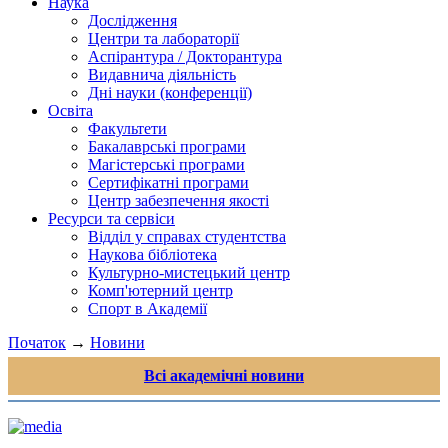
Наука
Дослідження
Центри та лабораторії
Аспірантура / Докторантура
Видавнича діяльність
Дні науки (конференції)
Освіта
Факультети
Бакалаврські програми
Магістерські програми
Сертифікатні програми
Центр забезпечення якості
Ресурси та сервіси
Відділ у справах студентства
Наукова бібліотека
Культурно-мистецький центр
Комп'ютерний центр
Спорт в Академії
Початок
→
Новини
Всі академічні новини