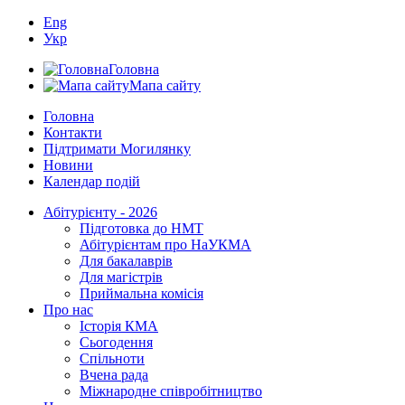
Eng
Укр
Головна
Мапа сайту
Головна
Контакти
Підтримати Могилянку
Новини
Календар подій
Абітурієнту - 2026
Підготовка до НМТ
Абітурієнтам про НаУКМА
Для бакалаврів
Для магістрів
Приймальна комісія
Про нас
Історія КМА
Сьогодення
Спільноти
Вчена рада
Міжнародне співробітництво