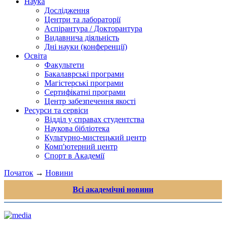
Наука
Дослідження
Центри та лабораторії
Аспірантура / Докторантура
Видавнича діяльність
Дні науки (конференції)
Освіта
Факультети
Бакалаврські програми
Магістерські програми
Сертифікатні програми
Центр забезпечення якості
Ресурси та сервіси
Відділ у справах студентства
Наукова бібліотека
Культурно-мистецький центр
Комп'ютерний центр
Спорт в Академії
Початок
→
Новини
Всі академічні новини