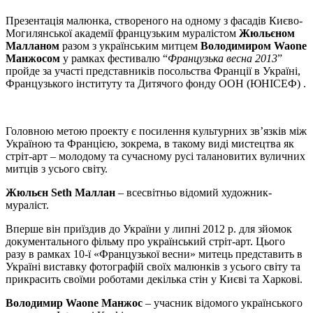
Презентація малюнка, створеного на одному з фасадів Києво-
Могилянської академії французьким муралістом
Жюльєном
Малланом
разом з українським митцем
Володимиром Waone
Манжосом
у рамках фестивалю “
Французька весна 2013
”
пройде за участі представників посольства Франції в Україні,
Французького інституту та Дитячого фонду ООН (ЮНІСЕФ) .
Головною метою проекту є посилення культурних зв’язків між
Україною та Францією, зокрема, в такому виді мистецтва як
стріт-арт – молодому та сучасному русі талановитих вуличних
митців з усього світу.
Жюльєн Seth Маллан
– всесвітньо відомий художник-
мураліст.
Вперше він приїздив до України у липні 2012 р. для зйомок
документального фільму про український стріт-арт. Цього
разу в рамках 10-ї «Французької весни» митець представить в
Україні виставку фотографій своїх малюнків з усього світу та
прикрасить своїми роботами декілька стін у Києві та Харкові.
Володимир Waone Манжос
– учасник відомого українського