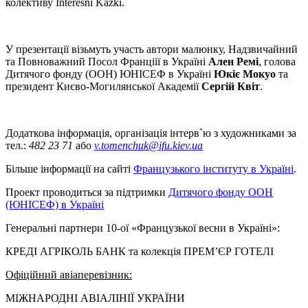
колективу Interesni Kazki.
У презентації візьмуть участь автори малюнку, Надзвичайний
та Повноважний Посол Франціії в Україні
Ален Ремі
, голова
Дитячого фонду (ООН) ЮНІСЕФ в Україні
Юкіє Мокуо
та
президент Києво-Могилянської Академії
Сергій Квіт
.
Додаткова інформація, організація інтерв`ю з художниками за
тел.:
482 23 71
або
v.tomenchuk@ifu.kiev.ua
Більше інформації на сайті
Французького інституту в Україні
.
Проект проводиться за підтримки
Дитячого фонду ООН
(ЮНІСЕФ) в Україні
Генеральні партнери 10-ої «Французької весни в Україні»:
КРЕДІ АГРІКОЛЬ БАНК та колекція ПРЕМ’ЄР ГОТЕЛІ
Офіційний авіаперевізник:
МІЖНАРОДНІ АВІАЛІНІЇ УКРАЇНИ