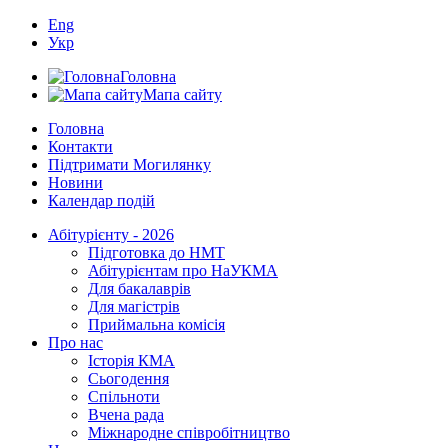
Eng
Укр
Головна
Мапа сайту
Головна
Контакти
Підтримати Могилянку
Новини
Календар подій
Абітурієнту - 2026
Підготовка до НМТ
Абітурієнтам про НаУКМА
Для бакалаврів
Для магістрів
Приймальна комісія
Про нас
Історія КМА
Сьогодення
Спільноти
Вчена рада
Міжнародне співробітництво