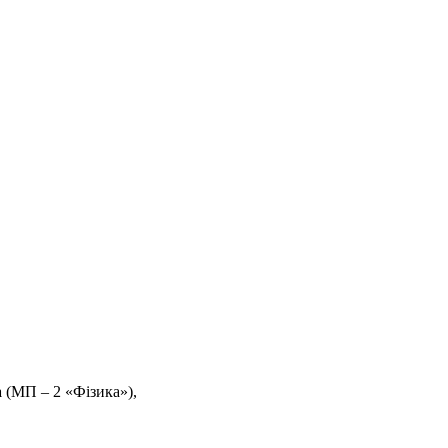
а
(МП – 2 «Фізика»),