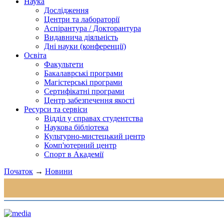
Наука
Дослідження
Центри та лабораторії
Аспірантура / Докторантура
Видавнича діяльність
Дні науки (конференції)
Освіта
Факультети
Бакалаврські програми
Магістерські програми
Сертифікатні програми
Центр забезпечення якості
Ресурси та сервіси
Відділ у справах студентства
Наукова бібліотека
Культурно-мистецький центр
Комп'ютерний центр
Спорт в Академії
Початок
→
Новини