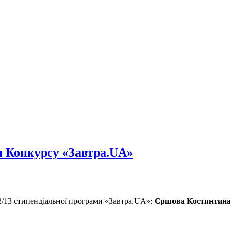
и Конкурсу «Завтра.UA»
2/13 стипендіальної програми «Завтра.UA»:
Єршова Костянтин