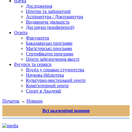
Наука
Дослідження
Центри та лабораторії
Аспірантура / Докторантура
Видавнича діяльність
Дні науки (конференції)
Освіта
Факультети
Бакалаврські програми
Магістерські програми
Сертифікатні програми
Центр забезпечення якості
Ресурси та сервіси
Відділ у справах студентства
Наукова бібліотека
Культурно-мистецький центр
Комп'ютерний центр
Спорт в Академії
Початок
→
Новини
Всі академічні новини