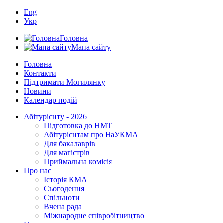
Eng
Укр
Головна
Мапа сайту
Головна
Контакти
Підтримати Могилянку
Новини
Календар подій
Абітурієнту - 2026
Підготовка до НМТ
Абітурієнтам про НаУКМА
Для бакалаврів
Для магістрів
Приймальна комісія
Про нас
Історія КМА
Сьогодення
Спільноти
Вчена рада
Міжнародне співробітництво