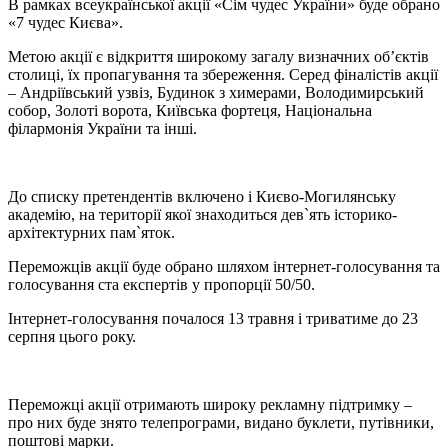
В рамках всеукраїнської акції «Сім чудес України» буде обрано
«7 чудес Києва».
Метою акції є відкриття широкому загалу визначних об’єктів
столиці, їх пропагування та збереження. Серед фіналістів акції
– Андріївський узвіз, Будинок з химерами, Володимирський
собор, Золоті ворота, Київська фортеця, Національна
філармонія України та інші.
До списку претендентів включено і Києво-Могилянську
академію, на території якої знаходиться дев`ять історико-
архітектурних пам`яток.
Переможців акції буде обрано шляхом інтернет-голосування та
голосування ста експертів у пропорції 50/50.
Інтернет-голосування почалося 13 травня і триватиме до 23
серпня цього року.
Переможці акції отримають широку рекламну підтримку –
про них буде знято телепрограми, видано буклети, путівники,
поштові марки.