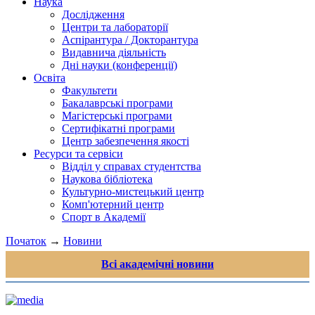
Наука
Дослідження
Центри та лабораторії
Аспірантура / Докторантура
Видавнича діяльність
Дні науки (конференції)
Освіта
Факультети
Бакалаврські програми
Магістерські програми
Сертифікатні програми
Центр забезпечення якості
Ресурси та сервіси
Відділ у справах студентства
Наукова бібліотека
Культурно-мистецький центр
Комп'ютерний центр
Спорт в Академії
Початок
→
Новини
Всі академічні новини