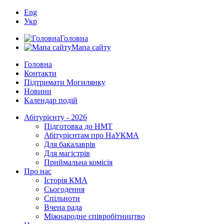
Eng
Укр
Головна
Мапа сайту
Головна
Контакти
Підтримати Могилянку
Новини
Календар подій
Абітурієнту - 2026
Підготовка до НМТ
Абітурієнтам про НаУКМА
Для бакалаврів
Для магістрів
Приймальна комісія
Про нас
Історія КМА
Сьогодення
Спільноти
Вчена рада
Міжнародне співробітництво