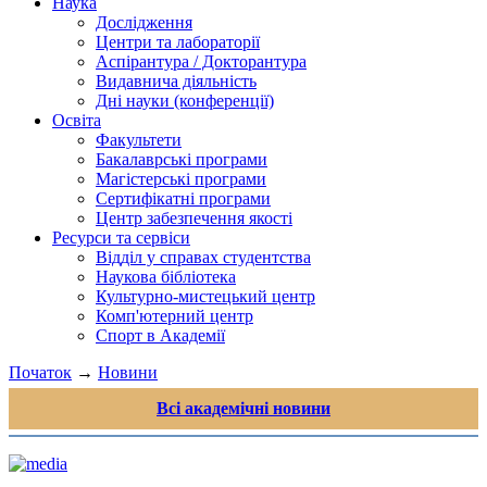
Наука
Дослідження
Центри та лабораторії
Аспірантура / Докторантура
Видавнича діяльність
Дні науки (конференції)
Освіта
Факультети
Бакалаврські програми
Магістерські програми
Сертифікатні програми
Центр забезпечення якості
Ресурси та сервіси
Відділ у справах студентства
Наукова бібліотека
Культурно-мистецький центр
Комп'ютерний центр
Спорт в Академії
Початок
→
Новини
Всі академічні новини