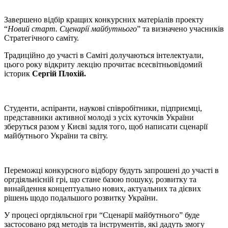
Завершено відбір кращих конкурсних матеріалів проекту
“
Новий старт. Сценарії майбутнього
” та визначено учасників
Стратегічного саміту.
Традиційно до участі в Саміті долучаються інтелектуали,
цього року відкриту лекцію прочитає всесвітньовідомий
історик
Сергій Плохій.
Студенти, аспіранти, наукові співробітники, підприємці,
представники активної молоді з усіх куточків України
зберуться разом у Києві задля того, щоб написати сценарії
майбутнього України та світу.
Переможці конкурсного відбору будуть запрошені до участі в
оргдіяльнісній грі, що стане базою пошуку, розвитку та
винайдення концептуально нових, актуальних та дієвих
рішень щодо подальшого розвитку України.
У процесі оргдіяльсної гри “Сценарії майбутнього” буде
застосовано ряд методів та інструментів, які дадуть змогу