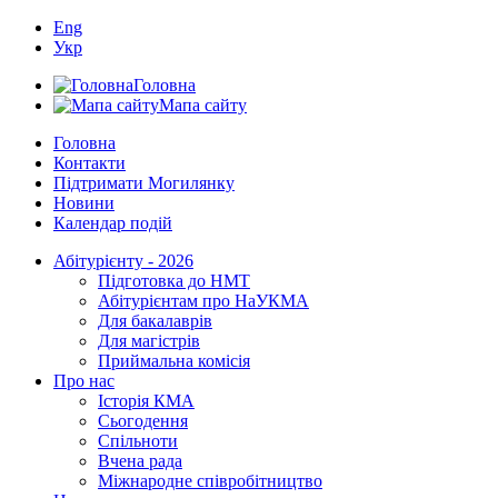
Eng
Укр
Головна
Мапа сайту
Головна
Контакти
Підтримати Могилянку
Новини
Календар подій
Абітурієнту - 2026
Підготовка до НМТ
Абітурієнтам про НаУКМА
Для бакалаврів
Для магістрів
Приймальна комісія
Про нас
Історія КМА
Сьогодення
Спільноти
Вчена рада
Міжнародне співробітництво