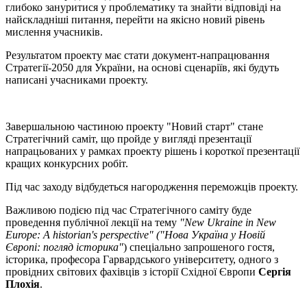
глибоко зануритися у проблематику та знайти відповіді на
найскладніші питання, перейти на якісно новий рівень
мислення учасників.
Результатом проекту має стати документ-напрацювання
Стратегії-2050 для України, на основі сценаріїв, які будуть
написані учасниками проекту.
Завершальною частиною проекту "Новий старт" стане
Стратегічний саміт, що пройде у вигляді презентації
напрацьованих у рамках проекту рішень і короткої презентації
кращих конкурсних робіт.
Під час заходу відбудеться нагородження переможців проекту.
Важливою подією під час Стратегічного саміту буде
проведення публічної лекції на тему
"New Ukraine in New
Europe: A historian's perspective" ("Нова Україна у Новій
Європі: погляд історика"
) спеціально запрошеного гостя,
історика, професора Гарвардського університету, одного з
провідних світових фахівців з історії Східної Європи
Сергія
Плохія
.