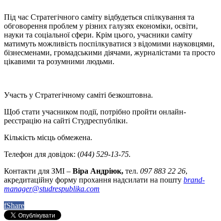
Під час Стратегічного саміту відбудеться спілкування та
обговорення проблем у різних галузях економіки, освіти,
науки та соціальної сфери. Крім цього, учасники саміту
матимуть можливість поспілкуватися з відомими науковцями,
бізнесменами, громадськими діячами, журналістами та просто
цікавими та розумними людьми.
Участь у Стратегічному саміті безкоштовна.
Щоб стати учасником події, потрібно пройти онлайн-
реєстрацію на сайті Студреспубліки.
Кількість місць обмежена.
Телефон для довідок: (
044) 529-13-75.
Контакти для ЗМІ –
Віра Андріюк,
тел.
097 883 22 26
,
акредитаційну форму прохання надсилати на пошту
brand-
manager@studrespublika.com
f
Share