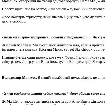
Малюнок, створений на фасаді другого корпусу НаУКМА, – ми
Проект здійснено на благодійній основі – художники працювали 
Двоє майстрів стріт-арту, яких знають і цінують в усьому світі
дають свободу.
- Коли ви вперше зустрілися і почали співпрацювати? Чи є у в
Жюльєн Маллан
. Ми зустрілися минулого літа, коли я приїха
iнтернету та з книжок Трістана Манко (Street Sketchbook: Journe
Пізніше був ще один проект, але вже у Франції, куди я знову 
стіну разом. Лідер у нас Вова (показує на Володимира). Я жар
Володимир Манжос
: В нашій колаборації немає лідера, це сп
- Як ви вирішили стати художниками? Чому обрали саме ст
Ж.М.:
Це почалося з дитинства, потім до нас прийшла хіп-хоп к