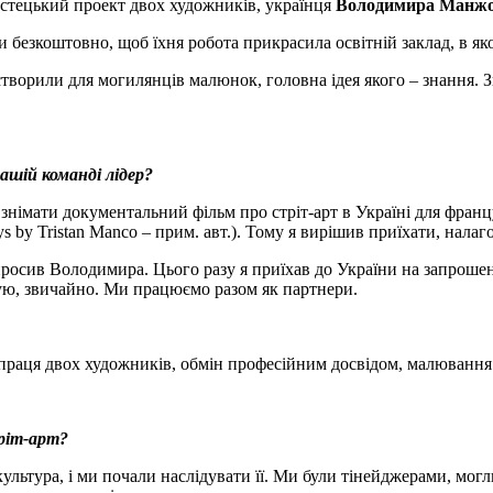
стецький проект двох художників, українця
Володимира Манж
безкоштовно, щоб їхня робота прикрасила освітній заклад, в яко
, створили для могилянців малюнок, головна ідея якого – знання. 
ашій команді лідер?
в знімати документальний фільм про стріт-арт в Україні для франц
ys by Tristan Manco – прим. авт.). Тому я вирішив приїхати, нала
запросив Володимира. Цього разу я приїхав до України на запрош
тую, звичайно. Ми працюємо разом як партнери.
івпраця двох художників, обмін професійним досвідом, малювання 
ріт-арт?
ультура, і ми почали наслідувати її. Ми були тінейджерами, мог