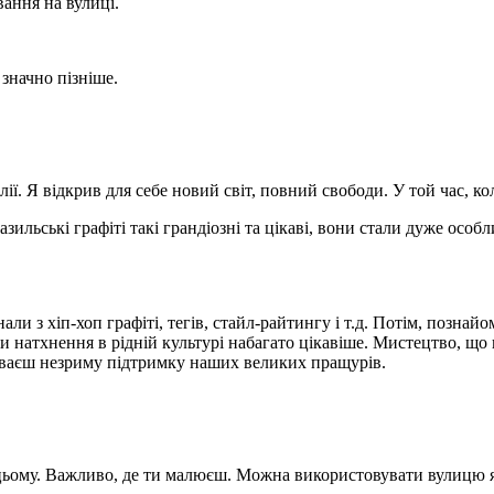
ання на вулиці.
 значно пізніше.
илії. Я відкрив для себе новий світ, повний свободи. У той час,
разильські графіті такі грандіозні та цікаві, вони стали дуже о
инали з хіп-хоп графіті, тегів, стайл-райтингу і т.д. Потім, поз
 натхнення в рідній культурі набагато цікавіше. Мистецтво, що п
уваєш незриму підтримку наших великих пращурів.
 цьому. Важливо, де ти малюєш. Можна використовувати вулицю 