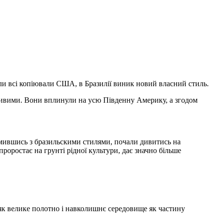
 коли всі копіювали США, в Бразилії виник новий власний стиль.
собливими. Вони вплинули на усю Південну Америку, а згодом
найомившись з бразильскими стилями, почали дивитись на
роростає на грунті рідної культури, дає значно більше
як велике полотно і навколишнє середовище як частину