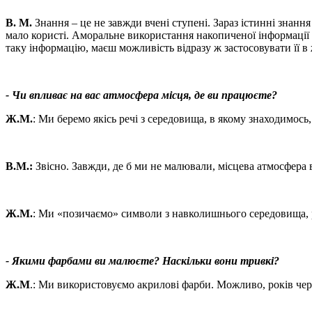
В. М.
Знання – це не завжди вчені ступені. Зараз істинні знанн
мало користі. Аморальне використання накопиченої інформації 
таку інформацію, маєш можливість відразу ж застосовувати її в 
- Чи впливає на вас атмосфера місця, де ви працюєте?
Ж.М.
: Ми беремо якісь речі з середовища, в якому знаходимось
В.М.:
Звісно. Завжди, де б ми не малювали, місцева атмосфера в
Ж.М.
: Ми «позичаємо» символи з навколишнього середовища, 
- Якими фарбами ви малюєте? Наскільки вони тривкі?
Ж.М
.: Ми використовуємо акрилові фарби. Можливо, років чере