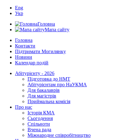
Eng
Укр
Головна
Мапа сайту
Головна
Контакти
Підтримати Могилянку
Новини
Календар подій
Абітурієнту - 2026
Підготовка до НМТ
Абітурієнтам про НаУКМА
Для бакалаврів
Для магістрів
Приймальна комісія
Про нас
Історія КМА
Сьогодення
Спільноти
Вчена рада
Міжнародне співробітництво