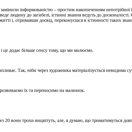
я замінили інформованістю – простим накопиченням непотрібної інф
веде людину до загибелі, істинні знання ведуть до досконалості
житті і, отримавши досвід, переконуєшся в істинності таких знан
, і це додає більше сенсу тому, що ми малюємо.
пливає. Так, ніби через художника матеріалізується невидима сут
розвиваємо їх та переносимо на малюнок.
з 20 вони трохи вицвітуть, але, я думаю, що триматимуться довг