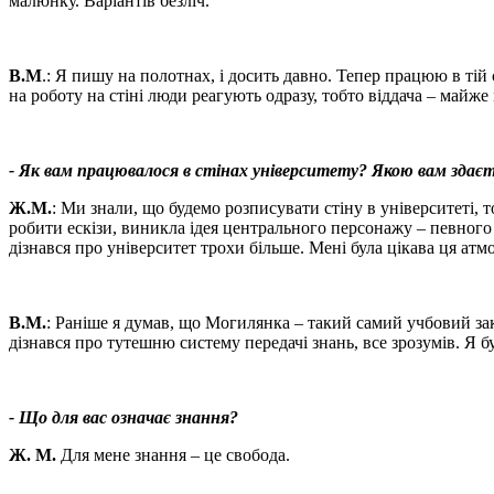
малюнку. Варіантів безліч.
В.М
.: Я пишу на полотнах, і досить давно. Тепер працюю в тій 
на роботу на стіні люди реагують одразу, тобто віддача – майж
- Як вам працювалося в стінах університету? Якою вам здає
Ж.М.
: Ми знали, що будемо розписувати стіну в університеті, 
робити ескізи, виникла ідея центрального персонажу – певного
дізнався про університет трохи більше. Мені була цікава ця атм
В.М.
: Раніше я думав, що Могилянка – такий самий учбовий закла
дізнався про тутешню систему передачі знань, все зрозумів. Я б
- Що для вас означає знання?
Ж. М.
Для мене знання – це свобода.