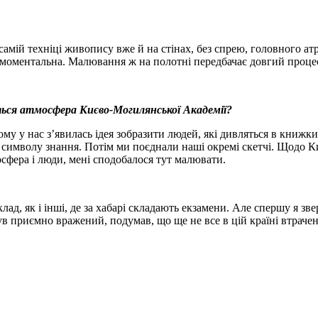
самій техніці живопису вже й на стінах, без спрею, головного атр
е моментальна. Малювання ж на полотні передбачає довгий процес
ться атмосфера Києво-Могилянської Академії?
тому у нас з’явилась ідея зобразити людей, які дивляться в кни
 символу знання. Потім ми поєднали наші окремі скетчі. Щодо Киє
осфера і люди, мені сподобалося тут малювати.
д, як і інші, де за хабарі складають екзамени. Але спершу я звер
ув приємно вражений, подумав, що ще не все в цій країні втрачен