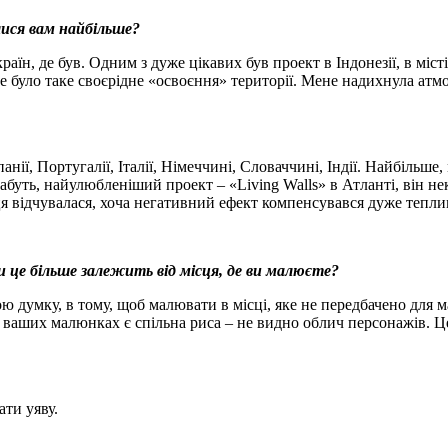
лися вам найбільше?
раїн, де був. Одним з дуже цікавих був проект в Індонезії, в мі
це було таке своєрідне «освоєння» території. Мене надихнула ат
нії, Португалії, Італії, Німеччині, Словаччині, Індії. Найбільше,
Мабуть, найулюбленіший проект – «Living Walls» в Атланті, він 
я відчувалася, хоча негативний ефект компенсувався дуже тепли
Чи це більше залежить від місця, де ви малюєте?
мою думку, в тому, щоб малювати в місці, яке не передбачено для 
У ваших малюнках є спільна риса – не видно облич персонажів. Ц
ати уяву.