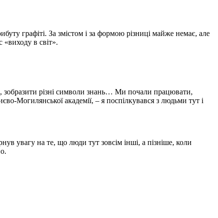
ибуту графіті. За змістом і за формою різниці майже немає, але
 «виходу в світ».
жки, зобразити різні символи знань… Ми почали працювати,
во-Могилянської академії, – я поспілкувався з людьми тут і
нув увагу на те, що люди тут зовсім інші, а пізніше, коли
о.