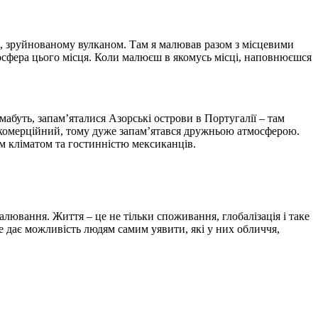
сті, зруйнованому вулканом. Там я малював разом з місцевими
мосфера цього місця. Коли малюєш в якомусь місці, наповнюєшся
 мабуть, запам’яталися Азорські острови в Португалії – там
некомерційний, тому дуже запам’ятався дружньою атмосферою.
м кліматом та гостинністю мексиканців.
малювання. Життя – це не тільки споживання, глобалізація і таке
е дає можливість людям самим уявити, які у них обличчя,