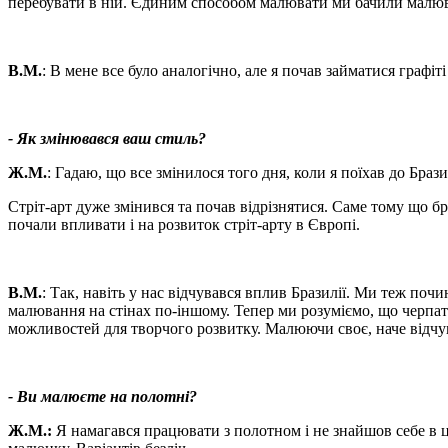
перебувати в ній. Єдиним способом малювати ми бачили малюв
В.М.
: В мене все було аналогічно, але я почав займатися графіті
- Як змінювався ваш стиль?
Ж.М.
: Гадаю, що все змінилося того дня, коли я поїхав до Браз
Стріт-арт дуже змінився та почав відрізнятися. Саме тому що б
почали впливати і на розвиток стріт-арту в Європі.
В.М.
: Так, навіть у нас відчувався вплив Бразилії. Ми теж поч
малювання на стінах по-іншому. Тепер ми розуміємо, що черпати
можливостей для творчого розвитку. Малюючи своє, наче відч
- Ви малюєте на полотні?
Ж.М.:
Я намагався працювати з полотном і не знайшов себе в