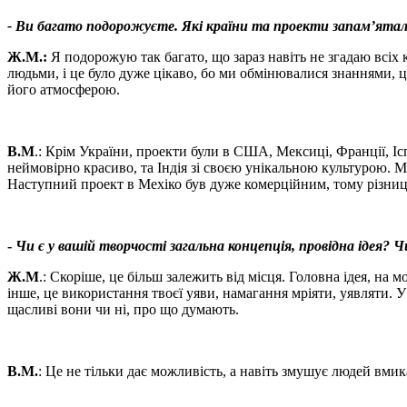
- Ви багато подорожуєте. Які країни та проекти запам’ята
Ж.М.:
Я подорожую так багато, що зараз навіть не згадаю всіх к
людьми, і це було дуже цікаво, бо ми обмінювалися знаннями, 
його атмосферою.
В.М
.: Крім України, проекти були в США, Мексиці, Франції, Іспа
неймовірно красиво, та Індія зі своєю унікальною культурою. 
Наступний проект в Мехіко був дуже комерційним, тому різниц
-
Чи є у вашій творчості загальна концепція, провідна ідея? 
Ж.М
.: Скоріше, це більш залежить від місця. Головна ідея, на 
інше, це використання твоєї уяви, намагання мріяти, уявляти. 
щасливі вони чи ні, про що думають.
В.М.
: Це не тільки дає можливість, а навіть змушує людей вмик