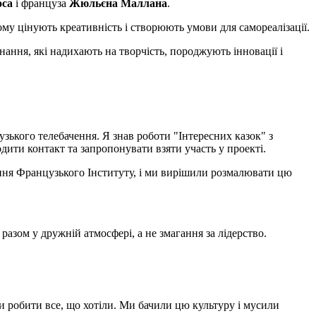
оса
і француза
Жюльєна Маллана
.
му цінують креативність і створюють умови для самореалізації.
Знання, які надихають на творчість, породжують інновації і
узького телебачення. Я знав роботи "Iнтересних казок" з
годити контакт та запропонувати взяти участь у проекті.
ення Французького Інституту, і ми вирішили розмалювати цю
разом у дружній атмосфері, а не змагання за лідерство.
ли робити все, що хотіли. Ми бачили цю культуру і мусили