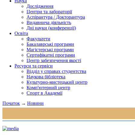
Наука
Дослідження
Центри та лабораторії
Аспірантура / Докторантура
Видавнича діяльність
Дні науки (конференції)
Освіта
Факультети
Бакалаврські програми
Магістерські програми
Сертифікатні програми
Центр забезпечення якості
Ресурси та сервіси
Відділ у справах студентства
Наукова бібліотека
Культурно-мистецький центр
Комп'ютерний центр
Спорт в Академії
Початок
→
Новини