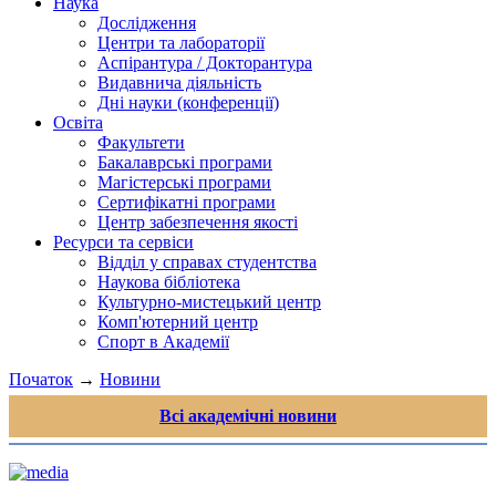
Наука
Дослідження
Центри та лабораторії
Аспірантура / Докторантура
Видавнича діяльність
Дні науки (конференції)
Освіта
Факультети
Бакалаврські програми
Магістерські програми
Сертифікатні програми
Центр забезпечення якості
Ресурси та сервіси
Відділ у справах студентства
Наукова бібліотека
Культурно-мистецький центр
Комп'ютерний центр
Спорт в Академії
Початок
→
Новини
Всі академічні новини