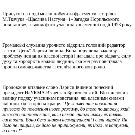
Присутні на події могли побачити фрагменти зі стрічок
М.Ткачука «Щаслива Настуня» і «Загадка Норильського
повстання», а також фото учасників знаменної події 1953 року.
Громадські слухання урочисто відкрила головний редактор
газети "День" Лариса Івшина. Вона порушила важливу
проблему незнання власної історії і нагадала про відвагу, силу
духу та хоробрість кожної людини, яка хоч раз повставала
прости самодержавства і тоталітарного контролю.
Продовжив вітальне слово Лариси Івшиної почесний
президент НаУКМА В'ячеслав Брюховецький. Він висловив
велику подяку учасникам повстання, які власними силами
змінили хід історії на краще: "
Це знамените повстання
призвело до повалення цього режиму, до того поштовху, який
завжди потрібен в час, коли немає іншого шляху як тільки
вистояти. Воно було знаком невмирущості і сили народу. Як
його не нищили, як його не принижували, як його не катували,
а сили є!"
.