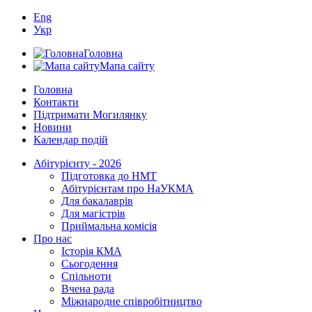
Eng
Укр
Головна
Мапа сайту
Головна
Контакти
Підтримати Могилянку
Новини
Календар подій
Абітурієнту - 2026
Підготовка до НМТ
Абітурієнтам про НаУКМА
Для бакалаврів
Для магістрів
Приймальна комісія
Про нас
Історія КМА
Сьогодення
Спільноти
Вчена рада
Міжнародне співробітництво