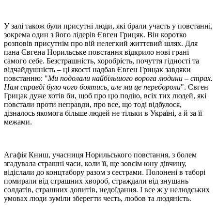
У залі також були присутні люди, які брали участь у повстанні,
зокрема один з його лідерів Євген Грицяк. Він коротко
розповів присутнім про вій нелегкий життєвий шлях. Для
пана Євгена Норильське повстання відкрило нові грані
самого себе. Безстрашність, хоробрість, почуття гідності та
відчайдушність – ці якості надбав Євген Грицак завдяки
повстанню: "
Ми подолали найбільшого ворога людини – страх.
Нам справді було чого боятись, але ми це перебороли
". Євген
Грицак дуже хотів би, щоб про цю подію, всіх тих людей, які
повстали проти неправди, про все, що тоді відбулося,
дізналось якомога більше людей не тільки в Україні, а й за її
межами.
Агафія Книш, учасниця Норильського повстання, з болем
згадувала страшні часи, коли її, ще зовсім юну дівчину,
відіслали до концтабору разом з сестрами. Полонені в таборі
помирали від страшних хвороб, страждали від знущань
солдатів, страшних допитів, недоїдання. І все ж у нелюдських
умовах люди зуміли зберегти честь, любов та людяність.