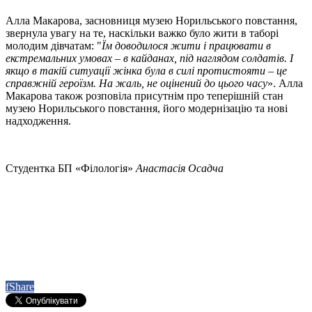
Алла Макарова, засновниця музею Норильського повстання,
звернула увагу на те, наскільки важко було жити в таборі
молодим дівчатам: "
Їм доводилося жити і працювати в
екстремальних умовах – в кайданах, під наглядом солдатів. І
якщо в такій ситуації жінка була в силі протистояти – це
справжній героїзм. На жаль, не оцінений до цього часу
». Алла
Макарова також розповіла присутнім про теперішній стан
музею Норильського повстання, його модернізацію та нові
надходження.
Студентка БП «Філологія»
Анастасія Осадча
f
Share