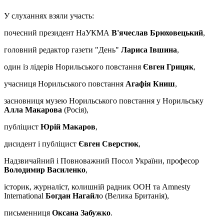
У слуханнях взяли участь:
почесний президент НаУКМА
В'ячеслав Брюховецький
,
головний редактор газети "День"
Лариса Івшина
,
один із лідерів Норильського повстання
Євген Грицяк
,
учасниця Норильського повстання
Агафія Книш
,
засновниця музею Норильського повстання у Норильську
Алла Макарова
(Росія),
публіцист
Юрій Макаров
,
дисидент і публіцист
Євген Сверстюк
,
Надзвичайний і Повноважний Посол України, професор
Володимир Василенко
,
історик, журналіст, колишній радник ООН та Amnesty
International
Богдан Нагайл
о (Велика Британія),
письменниця
Оксана Забужко
.