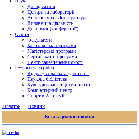
Наука
Дослідження
Центри та лабораторії
Аспірантура / Докторантура
Видавнича діяльність
Дні науки (конференції)
Освіта
Факультети
Бакалаврські програми
Магістерські програми
Сертифікатні програми
Центр забезпечення якості
Ресурси та сервіси
Відділ у справах студентства
Наукова бібліотека
Культурно-мистецький центр
Комп'ютерний центр
Спорт в Академії
Початок
→
Новини
Всі академічні новини