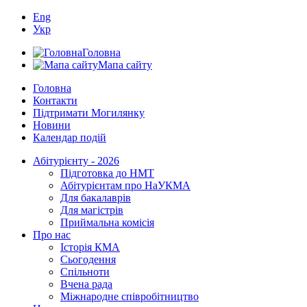
Eng
Укр
Головна
Мапа сайту
Головна
Контакти
Підтримати Могилянку
Новини
Календар подій
Абітурієнту - 2026
Підготовка до НМТ
Абітурієнтам про НаУКМА
Для бакалаврів
Для магістрів
Приймальна комісія
Про нас
Історія КМА
Сьогодення
Спільноти
Вчена рада
Міжнародне співробітництво