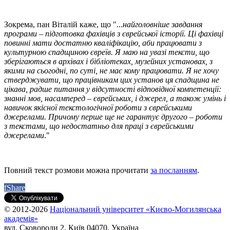
Зокрема, пан Віталій каже, що "...
найголовніше завдання
програми – підготовка фахівців з єврейської історії. Ці фахівці
повинні мати достатню кваліфікацію, аби працювати з
культурною спадщиною євреїв. Я маю на увазі тексти, що
зберігаються в архівах і бібліотеках, музейних установах, з
якими на сьогодні, по суті, не має кому працювати. Я не хочу
стверджувати, що працівникам цих установ ця спадщина не
цікава, радше питання у відсутності відповідної компетенції:
знанні мов, насамперед – єврейських, і джерел, а також умінь і
навичок якісної текстологічної роботи з єврейськими
джерелами. Причому перше ще не гарантує другого – роботи
з текстами, що недостатньо для праці з єврейськими
джерелами
."
Повний текст розмови можна прочитати
за посланням
.
f
Share
© 2012-2026
Національний університет «Києво-Могилянська
академія»
вул. Сковороди 2, Київ 04070, Україна