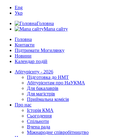
Eng
Укр
Головна
Мапа сайту
Головна
Контакти
Підтримати Могилянку
Новини
Календар подій
Абітурієнту - 2026
Підготовка до НМТ
Абітурієнтам про НаУКМА
Для бакалаврів
Для магістрів
Приймальна комісія
Про нас
Історія КМА
Сьогодення
Спільноти
Вчена рада
Міжнародне співробітництво