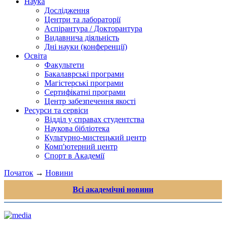
Наука
Дослідження
Центри та лабораторії
Аспірантура / Докторантура
Видавнича діяльність
Дні науки (конференції)
Освіта
Факультети
Бакалаврські програми
Магістерські програми
Сертифікатні програми
Центр забезпечення якості
Ресурси та сервіси
Відділ у справах студентства
Наукова бібліотека
Культурно-мистецький центр
Комп'ютерний центр
Спорт в Академії
Початок
→
Новини
Всі академічні новини