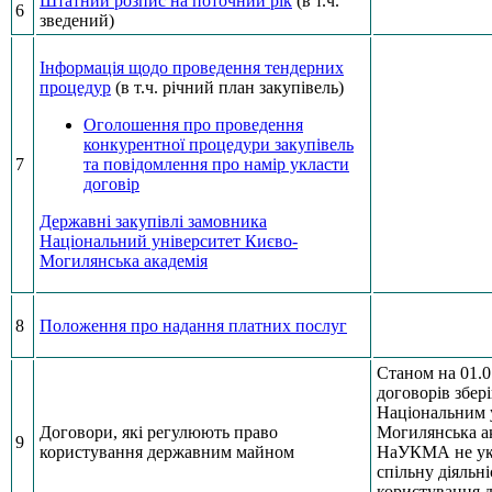
Штатний розпис на поточний рік
(в т.ч.
6
зведений)
Інформація щодо проведення тендерних
процедур
(в т.ч. річний план закупівель)
Оголошення про проведення
конкурентної процедури закупівель
7
та повідомлення про намір укласти
договір
Державні закупівлі замовника
Національний університет Києво-
Могилянська академія
8
Положення про надання платних послуг
Станом на 01.
договорів збер
Національним 
Договори, які регулюють право
Могилянська ак
9
користування державним майном
НаУКМА не укл
спільну діяльні
користування 