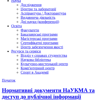
Наука
Дослідження
Центри та лабораторії
Аспірантура / Докторантура
Видавнича діяльність
Дні науки (конференції)
Освіта
Факультети
Бакалаврські програми
Магістерські програми
Сертифікатні програми
Центр забезпечення якості
Ресурси та сервіси
Відділ у справах студентства
Наукова бібліотека
Культурно-мистецький центр
Комп'ютерний центр
Спорт в Академії
Початок
Нормативні документи НаУКМА та
доступ до публічної інформації