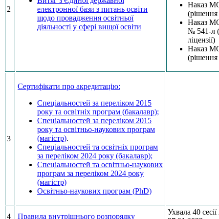
Витяг з Єдиної державної
Наказ МО
2
електронної бази з питань освіти
(рішення 
щодо провадження освітньої
Наказ МО
діяльності у сфері вищої освіти
№ 541-л 
ліцензії)
Наказ МО
(рішення 
Сертифікати про акредитацію:
Спеціальностей за переліком 2015
року та освітніх програм (бакалавр);
Cпеціальностей за переліком 2015
року та освітньо-наукових програм
(магістр)
.
3
Спеціальностей та освітніх програм
за переліком 2024 року (бакалавр);
Cпеціальностей та освітньо-наукових
програм за переліком 2024 року
(магістр)
Освітньо-наукових програм (PhD)
Ухвала 40 сес
4
Правила внутрішнього розпорядку