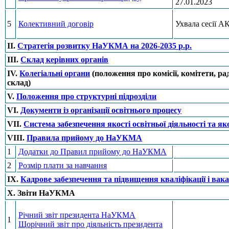
27.01.2023
5
Колективний договір
Ухвала сесії 
II.
Стратегія розвитку НаУКМА на 2026-2035 р.р.
III.
Склад керівних органів
IV.
Колегіальні органи
(положення про комісії, комітети, ра
склад)
V.
Положення про структурні підрозділи
VI.
Документи із організації освітнього процесу
VIІ.
Система забезпечення якості освітньої діяльності та як
VIІI.
Правила прийому до НаУКМА
1
Додатки до Правил прийому до НаУКМА
2
Розмір плати за навчання
IX.
Кадрове забезпечення та підвищення кваліфікації і вака
Х. Звіти НаУКМА
Річний звіт президента НаУКМА
1
Щорічний звіт про діяльність президента