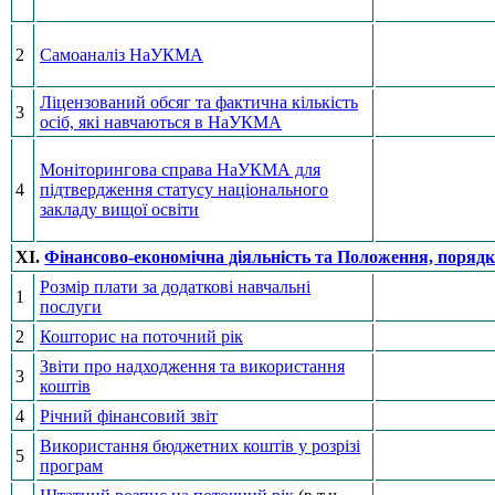
2
Самоаналіз НаУКМА
Ліцензований обсяг та фактична кількість
3
осіб, які навчаються в НаУКМА
Моніторингова справа НаУКМА для
4
підтвердження статусу національного
закладу вищої освіти
ХІ.
Фінансово-економічна діяльність та Положення, порядк
Розмір плати за додаткові навчальні
1
послуги
2
Кошторис на поточний рік
Звіти про надходження та використання
3
коштів
4
Річний фінансовий звіт
Використання бюджетних коштів у розрізі
5
програм