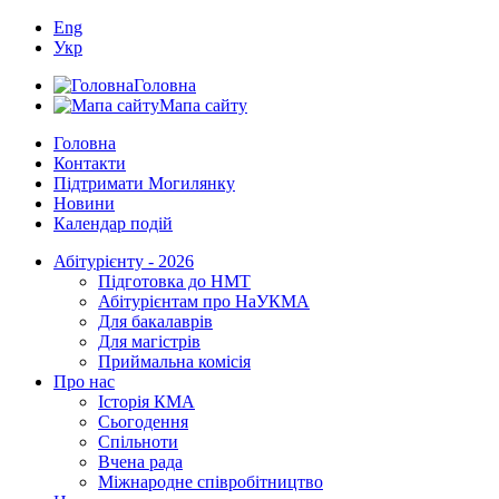
Eng
Укр
Головна
Мапа сайту
Головна
Контакти
Підтримати Могилянку
Новини
Календар подій
Абітурієнту - 2026
Підготовка до НМТ
Абітурієнтам про НаУКМА
Для бакалаврів
Для магістрів
Приймальна комісія
Про нас
Історія КМА
Сьогодення
Спільноти
Вчена рада
Міжнародне співробітництво