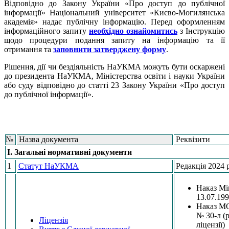
Відповідно до Закону України «Про доступ до публічної
інформації» Національний університет «Києво-Могилянська
академія» надає публічну інформацію. Перед оформленням
інформаційного запиту
необхідно ознайомитись
з Інструкцію
щодо процедури подання запиту на інформацію та її
отримання та
заповнити затверджену форму
.
Рішення, дії чи бездіяльність НаУКМА можуть бути оскаржені
до президента НаУКМА, Міністерства освіти і науки України
або суду відповідно до статті 23 Закону України «Про доступ
до публічної інформації».
№
Назва документа
Реквізити
I. Загальні нормативні документи
1
Статут НаУКМА
Редакція 2024 
Наказ Мі
13.07.19
Наказ МО
№ 30-л (
Ліцензія
ліцензії)