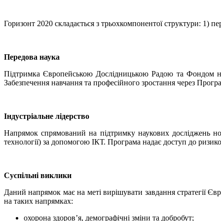
Горизонт 2020 складається з трьохкомпонентої структури: 1) пер
Передова наука
Підтримка Європейською Дослідницькою Радою та Фондом новіт
Забезпечення навчання та професійного зростання через Прогр
Індустріальне лідерство
Напрямок спрямований на підтримку наукових досліджень новіт
технології) за допомогою ІКТ. Програма надає доступ до ризико
Суспільні виклики
Даний напрямок має на меті вирішувати завдання стратегії Єв
на таких напрямках:
охорона здоров’я, демографічні зміни та добробут;