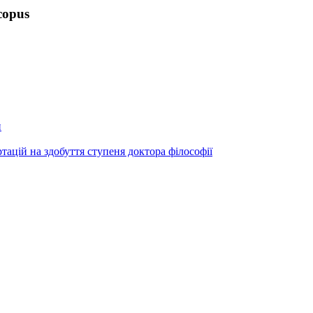
copus
и
ртацій на здобуття ступеня доктора філософії