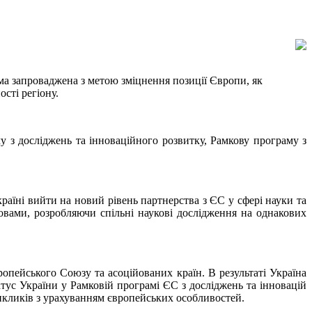
ама запроваджена з метою зміцнення позиції Європи, як
сті регіону.
 з досліджень та інноваційного розвитку, Рамкову програму з
раїні вийти на новий рівень партнерства з ЄС у сфері науки та
новами, розробляючи спільні наукові дослідження на однакових
опейського Союзу та асоційованих країн. В результаті Україна
ус України у Рамковій програмі ЄС з досліджень та інновацій
викликів з урахуванням європейських особливостей.