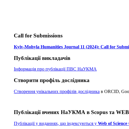
Call for Submissions
Kyiv-Mohyla Humanities Journal 11 (2024): Call for Submi
Публікації викладачів
Інформація про публікації
ПВС НаУКМА
Створити профіль дослідника
Створення унікальних профілів дослідника
в ORCID, Googl
Публікації вчених НаУКМА в Scopus та WE
Публікації у виданнях, що індексуються у
Web of Science 