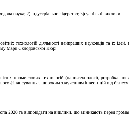
едова наука; 2) індустріальне лідерство; 3)суспільні виклики.
ніх технологій діяльності найкращих науковців та їх ідей, н
аму Марії Склодовської-Кюрі.
ніх промислових технологій (нано-технології, розробка нових 
вого фінансування з широким залученням інвестицій від бізнесу.
ропа 2020 та відповідати на виклики, що виникають перед грома