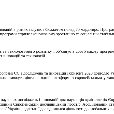
нновацій в різних галузях з бюджетом понад 70 млрд.євро. Прогр
 програми сприяє економічному зростанню та соціальній стабільно
та технологічного розвитку і об’єднує в собі Рамкову програму
 інновацій та технологій.
ограмі ЄС з досліджень та інновацій Горизонт 2020 дозволяє Ук
пільно зможуть діяти на одній платформі з європейськими уста
наукових досліджень і інновацій для науковців країн-членів Євр
 єдиний Європейський дослідницький простір. Асоційований стат
вої України, адаптації дослідницької діяльності до глобальних 