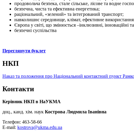
продовольча безпека, стале сільське, лісове та водне госп
безпечна, чиста та ефективна енергетика;
раціональний, «зелений» та інтегрований транспорт;
навколишнє середовище, клімат, ефективне використання 
Європа у світі, що змінюється –інклюзивні, інноваційні та
безпечні суспільства
Переглянути буклет
НКП
Наказ та положення про Національний контактний пункт Рамк
Контакти
Керівник НКП в НаУКМА
доц., канд. хім. наук
Кострова Людмила Іванівна
Телефон: 463-58-66
E-mail:
kostrova@ukma.edu.ua