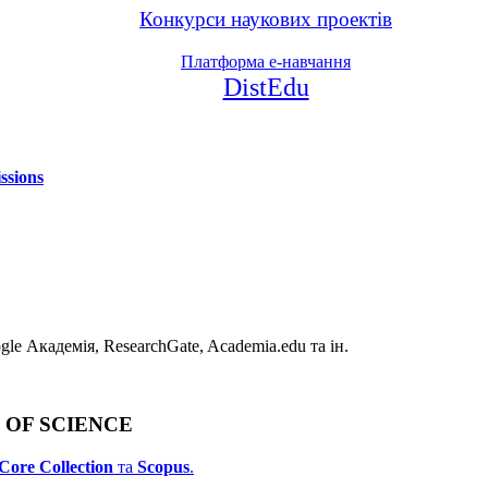
Конкурси наукових проектів
Платформа е-навчання
DistEdu
ssions
e Академія, ResearchGate, Academia.edu та ін.
B OF SCIENCE
Core Collection
та
Scopus
.