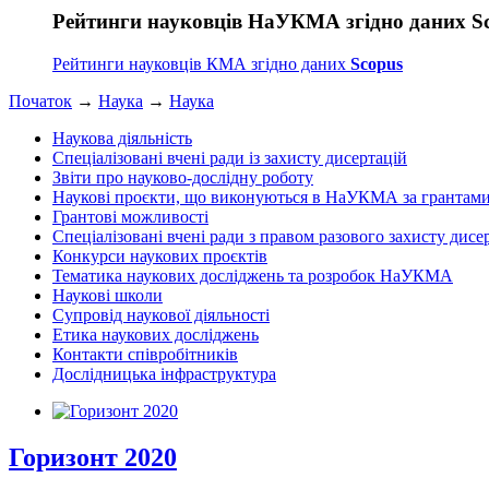
Рейтинги науковців НаУКМА згідно даних S
Рейтинги науковців КМА згідно даних
Scopus
Початок
→
Наука
→
Наука
Наукова діяльність
Спеціалізовані вчені ради із захисту дисертацій
Звіти про науково-дослідну роботу
Наукові проєкти, що виконуються в НаУКМА за грантам
Грантові можливості
Спеціалізовані вчені ради з правом разового захисту дисе
Конкурси наукових проєктів
Тематика наукових досліджень та розробок НаУКМА
Наукові школи
Супровід наукової діяльності
Етика наукових досліджень
Контакти співробітників
Дослідницька інфраструктура
Горизонт 2020