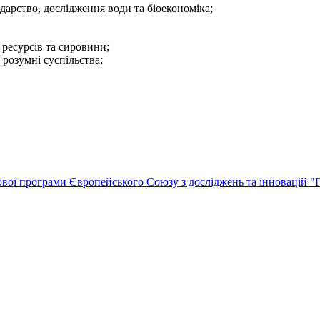
одарство, дослідження води та біоекономіка;
ресурсів та сировини;
 розумні суспільства;
ової програми Європейського Союзу з досліджень та інновацій