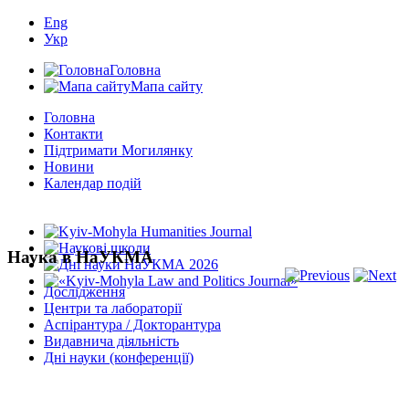
Eng
Укр
Головна
Мапа сайту
Головна
Контакти
Підтримати Могилянку
Новини
Календар подій
Наука в НаУКМА
Дослідження
Центри та лабораторії
Аспірантура / Докторантура
Видавнича діяльність
Дні науки (конференції)