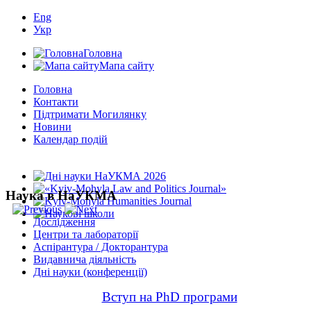
Eng
Укр
Головна
Мапа сайту
Головна
Контакти
Підтримати Могилянку
Новини
Календар подій
Наука в НаУКМА
Дослідження
Центри та лабораторії
Аспірантура / Докторантура
Видавнича діяльність
Дні науки (конференції)
Вступ на PhD програми