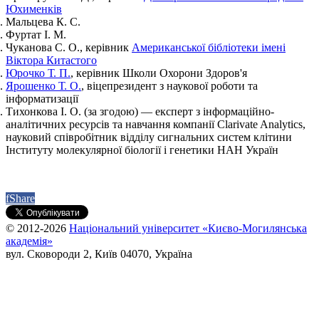
Юхименків
Мальцева К. С.
Фуртат І. М.
Чуканова С. О., керівник
Американської бібліотеки імені
Віктора Китастого
Юрочко Т. П.
, керівник Школи Охорони Здоров'я
Ярошенко Т. О.
, віцепрезидент з наукової роботи та
інформатизації
Тихонкова І. О. (за згодою) — експерт з інформаційно-
аналітичних ресурсів та навчання компанії Clarivate Analytics,
науковий співробітник відділу сигнальних систем клітини
Інституту молекулярної біології і генетики НАН Україн
f
Share
© 2012-2026
Національний університет «Києво-Могилянська
академія»
вул. Сковороди 2, Київ 04070, Україна