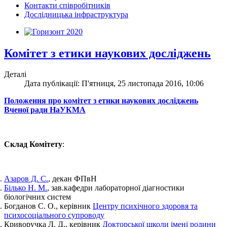
Контакти співробітників
Дослідницька інфраструктура
Комітет з етики наукових досліджень
Деталі
Дата публікації: П'ятниця, 25 листопада 2016, 10:06
Положення про комітет з етики наукових досліджень
Вченої ради НаУКМА
Склад Комітету
:
Азаров Д. С.
, декан ФПвН
Білько Н. М.
, зав.кафедри лабораторної діагностики
біологічних систем
Богданов С. О., керівник
Центру психічного здоровя та
психосоціального супроводу
Криворучка Л. Д., керівник
Докторської школи імені родини