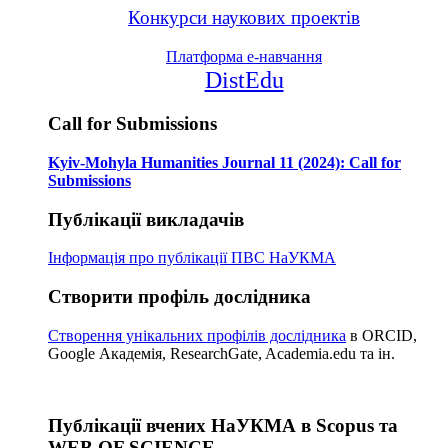
Конкурси наукових проектів
Платформа е-навчання
DistEdu
Call for Submissions
Kyiv-Mohyla Humanities Journal 11 (2024): Call for
Submissions
Публікації викладачів
Інформація про публікації
ПВС НаУКМА
Створити профіль дослідника
Створення унікальних профілів дослідника
в ORCID,
Google Академія, ResearchGate, Academia.edu та ін.
Публікації вчених НаУКМА в Scopus та
WEB OF SCIENCE