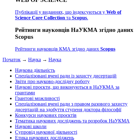
Публікації у виданнях, що індексуються у
Web of
Science Core Collection
та
Scopus
.
Рейтинги науковців НаУКМА згідно даних
Scopus
Рейтинги науковців КМА згідно даних
Scopus
Початок
→
Наука
→
Наука
Наукова діяльність
Спеціалізовані вчені ради із захисту дисертацій
Звіти про науково-дослідну роботу
Наукові проєкти, що виконуються в НаУКМА за
грантами
Грантові можливості
Спеціалізовані вчені ради з правом разового захисту
дисертацій на здобуття ступеня доктора філософії
Конкурси наукових проєктів
Тематика наукових досліджень та розробок НаУКМА
Наукові школи
Супровід наукової діяльності
Етика наукових досліджень