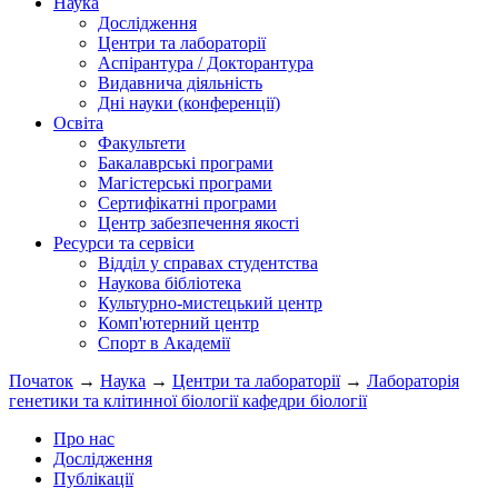
Наука
Дослідження
Центри та лабораторії
Аспірантура / Докторантура
Видавнича діяльність
Дні науки (конференції)
Освіта
Факультети
Бакалаврські програми
Магістерські програми
Сертифікатні програми
Центр забезпечення якості
Ресурси та сервіси
Відділ у справах студентства
Наукова бібліотека
Культурно-мистецький центр
Комп'ютерний центр
Спорт в Академії
Початок
→
Наука
→
Центри та лабораторії
→
Лабораторія
генетики та клітинної біології кафедри біології
Про нас
Дослідження
Публікації