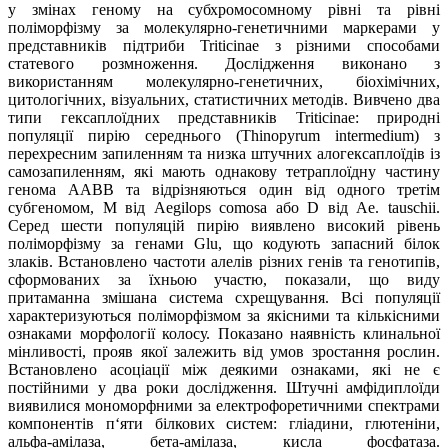
у змінах геному на субхромосомному рівні та рівні
поліморфізму за молекулярно-генетичними маркерами у
представників підтриби Triticinae з різними способами
статевого розмноження. Дослідження виконано з
використанням молекулярно-генетичних, біохімічних,
цитологічних, візуальних, статистичних методів. Вивчено два
типи гексаплоїдних представників Triticinae: природні
популяції пирію середнього (Thinopyrum intermedium) з
перехресним запиленням та низка штучних алогексаплоїдів із
самозапиленням, які мають однакову тетраплоїдну частину
генома ААВВ та відрізняються один від одного третім
субгеномом, М від Aegilops comosa або D від Ae. tauschii.
Серед шести популяцій пирію виявлено високий рівень
поліморфізму за генами Glu, що кодують запасний білок
злаків. Встановлено частоти алелів різних генів та генотипів,
сформованих за їхньою участю, показали, що виду
притаманна змішана система схрещування. Всі популяції
характеризуються поліморфізмом за якісними та кількісними
ознаками морфології колосу. Показано наявність клинальної
мінливості, прояв якої залежить від умов зростання рослин.
Встановлено асоціації між деякими ознаками, які не є
постійними у два роки дослідження. Штучні амфідиплоїди
виявилися мономорфними за електрофоретичними спектрами
компонентів п‘яти білкових систем: гліадини, глютеніни,
альфа-амілаза, бета-амілаза, кисла фосфатаза.