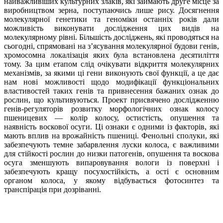
найважливіших культурних злаків, які займають друге місце за
виробництвом зерна, поступаючись лише рису. Досягнення
молекулярної генетики та геноміки останніх років дали
можливість виконувати дослідження цих видів на
молекулярному рівні. Більшість досліджень, які проводяться на
сьогодні, спрямовані на з’ясування молекулярної будови генів,
хромосомна локалізація яких була встановлена десятиліття
тому. За цим етапом слід очікувати відкриття молекулярних
механізмів, за якими ці гени виконують свої функції, а це дає
нам нові можливості щодо модифікації функціональних
властивостей таких генів та привнесення бажаних ознак до
рослин, що культивуються. Проект присвячено дослідженню
генів-регуляторів розвитку морфологічних ознак колосу
пшеницевих — колір колосу, остистість, опушення та
наявність воскової осуги. Ці ознаки є одними із факторів, які
мають вплив на врожайність пшениці. Фенольні сполуки, які
забезпечують темне забарвлення луски колоса, є важливими
для стійкості рослин до низки патогенів, опушення та воскова
осуга зменшують випаровування вологи із поверхні і
забезпечують кращу посухостійкість, а ості є основним
органом колоса, у якому відбувається фотосинтез та
транспірація при дозріванні.