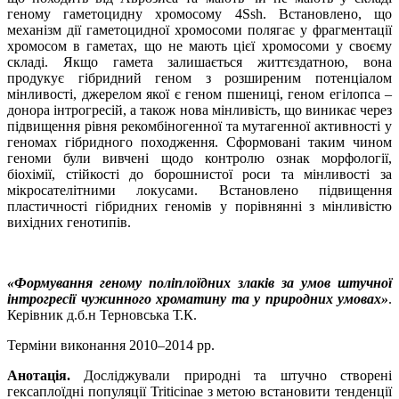
геному гаметоцидну хромосому 4Ssh. Встановлено, що
механізм дії гаметоцидної хромосоми полягає у фрагментації
хромосом в гаметах, що не мають цієї хромосоми у своєму
складі. Якщо гамета залишається життєздатною, вона
продукує гібридний геном з розширеним потенціалом
мінливості, джерелом якої є геном пшениці, геном егілопса –
донора інтрогресій, а також нова мінливість, що виникає через
підвищення рівня рекомбіногенної та мутагенної активності у
геномах гібридного походження. Сформовані таким чином
геноми були вивчені щодо контролю ознак морфології,
біохімії, стійкості до борошнистої роси та мінливості за
мікросателітними локусами. Встановлено підвищення
пластичності гібридних геномів у порівнянні з мінливістю
вихідних генотипів.
«Формування геному поліплоїдних злаків за умов штучної
інтрогресії чужинного хроматину та у природних умовах»
.
Керівник д.б.н Терновська Т.К.
Терміни виконання 2010–2014 рр.
Анотація.
Досліджували природні та штучно створені
гексаплоїдні популяції Triticinae з метою встановити тенденції