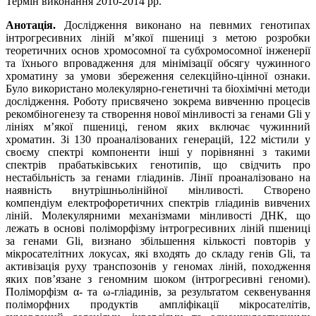
Термін виконання 2010-2014 рр.
Анотація.
Дослідження виконано на певнмих генотипах
інтрогресивних ліній м’якої пшениці з метою розробки
теоретичних основ хромосомної та субхромосомної інженерії
та їхнього впровадження для мінімізації обсягу чужинного
хроматину за умови збереження селекційно-цінної ознаки.
Було використано молекулярно-генетичні та біохімічні методи
дослідження. Роботу присвячено зокрема вивченню процесів
рекомбіногенезу та створення нової мінливості за генами Gli у
лініях м’якої пшениці, геном яких включає чужинний
хроматин. Зі 130 проаналізованих генерацій, 122 містили у
своєму спектрі компоненти інші у порівнянні з такими
спектрів прабатьківських генотипів, що свідчить про
нестабільність за генами гліадинів. Лінії проаналізовано на
наявність внутрішньолінійної мінливості. Створено
компендіум електрофоретичних спектрів гліадинів вивчених
ліній. Молекулярними механізмами мінливості ДНК, що
лежать в основі поліморфізму інтрогресивних ліній пшениці
за генами Gli, визнано збільшення кількості повторів у
мікросателітних локусах, які входять до складу генів Gli, та
активізація руху транспозонів у геномах ліній, походження
яких пов’язане з геномним шоком (інтрогресивні геноми).
Поліморфізм α- та ω-гліадинів, за результатом секвенування
поліморфних продуктів ампліфікації мікросателітів,