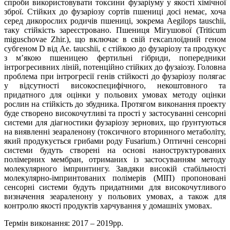
спроби використовувати токсини фузаріуму у якості хімічної
зброї. Стійких до фузаріозу сортів пшениці досі немає, хоча
серед дикорослих родичів пшениці, зокрема Aegilops tauschii,
таку стійкість зареєстровано. Пшениця Мігушової (Triticum
miguschovae Zhir.), що включає в свій гексаплоїдний геном
субгеном D від Ae. taucshii, є стійкою до фузаріозу та продукує
з м’якою пшеницею фертильні гібриди, попередники
інтрогресивних ліній, потенційно стійких до фузаіозу. Головна
проблема при інтрогресії генів стійкості до фузаріозу полягає
у відсутності високоспецифічного, некоштовного та
придатного для оцінки у польових умовах методу оцінки
рослин на стійкість до збудника. Протягом виконання проекту
буде створено високочутливі та прості у застосуванні сенсорні
системи для діагностики фузаріозу зернових, що ґрунтуються
на виявленні зеараленону (токсичного вторинного метаболіту,
який продукується грибами роду Fusarium.) Оптичні сенсорні
системи будуть створені на основі наноструктурованих
полімерних мембран, отриманих із застосуванням методу
молекулярного імпринтингу. Завдяки високій стабільності
молекулярно-імпринтованих полімерів (МІП) пропоновані
сенсорні системи будуть придатними для високочутливого
визначення зеараленону у польових умовах, а також для
контролю якості продуктів харчування у домашніх умовах.
Термін виконання: 2017 – 2019рр.