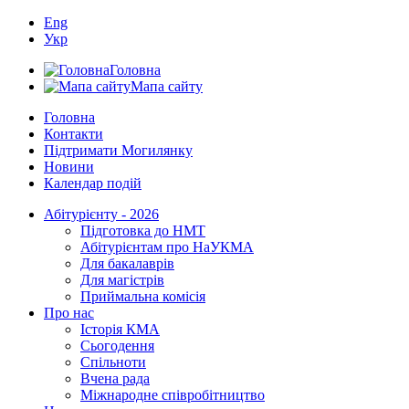
Eng
Укр
Головна
Мапа сайту
Головна
Контакти
Підтримати Могилянку
Новини
Календар подій
Абітурієнту - 2026
Підготовка до НМТ
Абітурієнтам про НаУКМА
Для бакалаврів
Для магістрів
Приймальна комісія
Про нас
Історія КМА
Сьогодення
Спільноти
Вчена рада
Міжнародне співробітництво