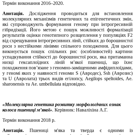
Термін виконання 2016–2020.
Анотація.
Дослідження проводиться для встановлення
молекулярних механізмів генетичних та епігенетичних змін,
які супроводжують формування геному при інтрогресивній
гібридізації. Його метою є пошук можливості формалізації
результатів оцінки генотипного розщеплення у популяціях F2
від схрещування інтрогресивних лінй, стійких до борошнистої
роси з нестійкими лініями спільного походження. Для цього
виконується пошук спільних рис (особливостей) картини
успадкування стійкості до борошнистої роси, яка притаманна
низці гексаплоїдних ліній м’якої пшениці, що їхнє
походження пов’язане з геномно-заміщеними амфідиплоїдами,
у геномі яких у наявності геноми S (Авродес), Ssh (Аврозис)
та U (Авролата) трьох видів егілопсу, Aegilops speltoides, Ae.
sharonensis та Ae. umbellulata відповідно.
«Молекулярна генетика розвитку морфологічних ознак
колоса пшениці м’якої»
. Керівник: Наваліхіна А.Г.
Термін виконання 2018 р.
Анотація.
Пшениці м'яка та тверда є одними із