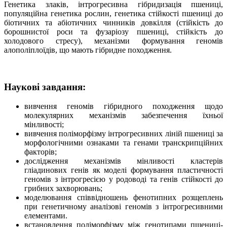
Генетика злаків, інтрогресивна гібридизація пшениці,
популяційна генетика рослин, генетика стійкості пшениці до
біотичних та абіотичних чинників довкілля (стійкість до
борошнистої роси та фузаріозу пшениці, стійкість до
холодового стресу), механізми формування геномів
алополіплоїдів, що мають гібридне походження.
Наукові завдання:
вивчення геномів гібридного походження щодо
молекулярних механізмів забезпечення їхньої
мінливості;
вивчення поліморфізму інтрогресивних ліній пшениці за
морфологічними ознаками та генами транскрипційних
факторів;
дослідження механізмів мінливості кластерів
гліадинових генів як моделі формування пластичності
геномів з інтрогресією у родоводі та генів стійкості до
грибних захворювань;
моделювання співвідношень фенотипних розщеплень
при генетичному аналізові геномів з інтрогресивними
елементами.
встановлення поліморфізму між генотипами пшениці-