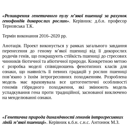
«Розширення генетичного пулу м’якої пшениці за рахунок
генофондів дикорослих рослин»
. Керівник: д.б.н. професор
Терновська Т.К.
Термін виконання 2016–2020 рр.
Анотація. Проект виконується у рамках загального завдання
перенесення до геному м’якої пшениці від її дикорослих
родичів генів, що покращують стійкість пшениці до стресових
чинників біотичної та абіотичної природи. Конкретною метою
є розробка моделі співвідношень фенотипних класів для
ознаки, що наявність її певних градацій у рослин пшениці
пов’язано з їхнім інтрогресивних походженням. Розроблена
модель має враховувала все цитогенетичні особливості
геномів гібридного походження, які змінюють модель
успадкування гена проти традиційної, заснованої виключено
на менделюванні ознаки.
«Генетична природа динамічності геномів інтрогресивних
ліній м’якої пшениці»
. Керівник к.б.н. с.н.с. Антонюк М.З.