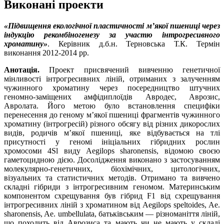
Виконані проекти
«Підвищення екологічної пластичності м’якої пшениці через
індукцію рекомбіногенезу за участю інтрогресивного
хроматину»
. Керівник д.б.н. Терновська Т.К. Термін
виконання 2012-2014 рр.
Анотація.
Проект присвячений вивченню генетичної
мінливості інтрогресивних ліній, отриманих з залученням
чужинного хроматину через посередництво штучних
геномно-заміщених амфідиплоїдів Авродес, Аврозис,
Авролата. Його метою було встановлення специфіки
перенесення до геному м’якої пшениці фрагментів чужинного
хроматину (інтрогресій) різного обсягу від різних дикорослих
видів, родичів м’якої пшениці, яке відбувається на тлі
присутності у геномі ініціальних гібридних рослин
хромосоми 4Sl виду Aegilops sharonensis, відомою своєю
гаметоцидною дією. Досолідження виконано з застосуванням
молекулярно-генетичних, біохімічних, цитологічних,
візуальних та статистичних методів. Отримано та вивчено
складні гібриди з інтрогресивним геномом. Материнським
компонентом схрещування був гібрид F1 від схрещування
інтрогресивних ліній з хроматином від Aegilops speltoides, Ae.
sharonensis, Ae. umbellulata, батьківським — різноманіття ліній,
що походить від Аврозиса та мають чи не мають у складі