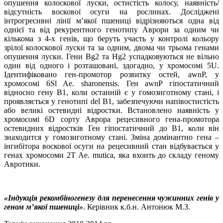
опушення колоскової луски, остистість колосу, наявність/
відсутність воскової осуги на рослинах. Досліджені
інтрогресивні лінії м’якої пшениці відрізняються одна від
однієї та від рекурентного генотипу Аврори за одним чи
кількома з 4-х генів, що беруть участь у контролі кольору
зрілої колоскової луски та за одним, двома чи трьома генами
опушення луски. Гени Bg2 та Hg2 успадковуються не вільно
один від одного і розташовані, здогадно, у хромосомі 5U.
Ідентифіковано ген-промотор розвитку остей, awnP, у
хромосомі 6Sl Ae. sharonensis. Ген awnP гіпостатичний
відносно гену В1, коли останній є у гомозиготному стані, і
проявляється у генотипі del В1, забезпечуючи напівостистість
або великі остевидні відростки. Встановлено наявність у
хромосомі 6D сорту Аврора рецесивного гена-промотора
остевидних відростків Ген гіпостатичний до В1, коли він
знаходится у гомозиготному стані. Зміна домінантно гена –
інгибітора воскової осуги на рецесивний стан відбувається у
генах хромосоми 2Т Ae. mutica, яка вхоить до складу геному
Авротики.
«Індукція рекомбіногенезу для перенесення чужинних генів у
геном м’якої пшениці»
. Керівник к.б.н. Антонюк М.З.