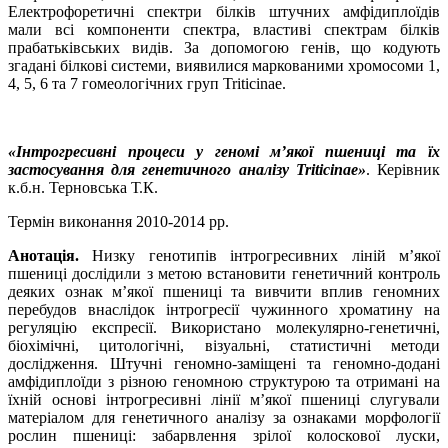
Електрофоретичні спектри білків штучних амфідиплоїдів
мали всі компоненти спектра, властиві спектрам білків
прабатьківських видів. За допомогою генів, що кодують
згадані білкові системи, виявилися маркованими хромосоми 1,
4, 5, 6 та 7 гомеологічних груп Triticinae.
«Інтрогресивні процеси у геномі м’якої пшениці та їх
застосування для генетичного аналізу Triticinae»
. Керівник
к.б.н. Терновська Т.К.
Термін виконання 2010-2014 рр.
Анотація.
Низку генотипів інтрогресивних ліній м’якої
пшениці дослідили з метою встановити генетичний контроль
деяких ознак м’якої пшениці та вивчити вплив геномних
перебудов внаслідок інтрогресії чужинного хроматину на
регуляцію експресії. Використано молекулярно-генетичні,
біохімічні, цитологічні, візуальні, статистичні методи
дослідження. Штучні геномно-заміщені та геномно-додані
амфідиплоїди з різною геномною структурою та отримані на
їхній основі інтрогресивні лінії м’якої пшениці слугували
матеріалом для генетичного аналізу за ознаками морфології
рослин пшениці: забарвлення зрілої колоскової луски,