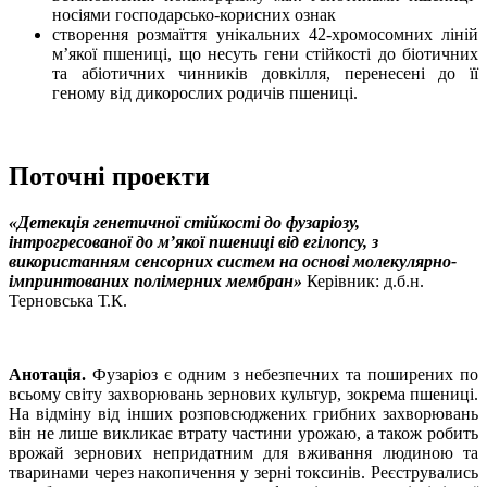
носіями господарсько-корисних ознак
створення розмаїття унікальних 42-хромосомних ліній
м’якої пшениці, що несуть гени стійкості до біотичних
та абіотичних чинників довкілля, перенесені до її
геному від дикорослих родичів пшениці.
Поточні проекти
«Детекція генетичної стійкості до фузаріозу,
інтрогресованої до м’якої пшениці від егілопсу, з
використанням сенсорних систем на основі молекулярно-
імпринтованих полімерних мембран»
Керівник: д.б.н.
Терновська Т.К.
Анотація.
Фузаріоз є одним з небезпечних та поширених по
всьому світу захворювань зернових культур, зокрема пшениці.
На відміну від інших розповсюджених грибних захворювань
він не лише викликає втрату частини урожаю, а також робить
врожай зернових непридатним для вживання людиною та
тваринами через накопичення у зерні токсинів. Реєструвались