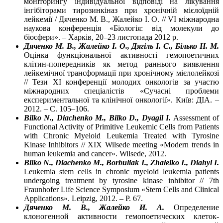
моніторингу індивідуальної відповіді на лікування
інгібіторами тирозинкіназ при хронічній мієлоїдній
лейкемії / Дяченко М. В., Жалейко І. О. // VІ міжнародна
наукова конференція «Біологія: від молекули до
біосфери». – Харків, 20–23 листопада 2012 р.
Дяченко М. В., Жалейко І. О., Дягіль І. С., Білько Н. М.
Оцінка функціональної активності гемопоетичних
клітин-попередників як метод раннього виявлення
лейкемічної трансформації при хронічному мієлолейкозі
// Тези ХІ конференції молодих онкологів за участю
міжнародних спеціалістів «Сучасні проблеми
експериментальної та клінічної онкології». Київ: ДІА. –
2012. – С. 105–106.
Bilko N., Diachenko M., Bilko D., Dyagil I.
Assessment of
Functional Activity of Primitive Leukemic Cells from Patients
with Chronic Myeloid Leukemia Treated with Tyrosine
Kinase Inhibitors // XІХ Wilsede meeting «Modern trends in
human leukemia and cancer». Wilsede, 2012.
Bilko N., Diachenko M., Borbuliak I., Zhaleiko I., Diahyl I.
Leukemia stem cells in chronic myeloid leukemia patients
undergoing treatment by tyrosine kinase inhibitor // 7th
Fraunhofer Life Science Symposium «Stem Cells and Clinical
Applications». Leipzig, 2012. – P. 67.
Дяченко М. В., Жалейко И. А.
Определение
клоногенной активности гемопоетических клеток-