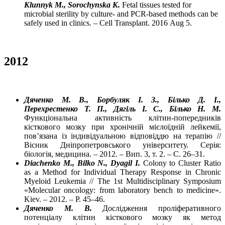
Klunnyk M., Sorochynska K.
Fetal tissues tested for
microbial sterility by culture- and PCR-based methods can be
safely used in clinics. – Cell Transplant.
2016
Aug
5.
2012
Дяченко М. В., Борбуляк І. З., Білько Д. І.,
Перехрестенко Т. П., Дягіль І. С., Білько Н. М.
Функціональна активність клітин-попередників
кісткового мозку при хронічній мієлоїдній лейкемії,
пов’язана із індивідуальною відповіддю на терапію //
Вісник Дніпропетровського університету. Серія:
біологія, медицина. – 2012. – Вип. 3, т. 2. – С. 26–31.
Diachenko M., Bilko N., Dyagil I.
Colony to Cluster Ratio
as a Method for Individual Therapy Response in Chronic
Myeloid Leukemia // The 1st Multidisciplinary Symposium
«Molecular oncology: from laboratory bench to medicine».
Kiev. – 2012. – Р. 45–46.
Дяченко М. В.
Дослідження проліферативного
потенціалу клітин кісткового мозку як метод