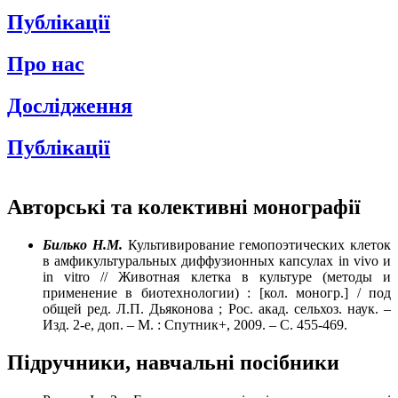
Публікації
Про нас
Дослідження
Публікації
Авторські та колективні монографії
Бильк
o
H
.
M
.
Культивирование гемопоэтических клеток
в амфикультуральных диффузионных капсулах in vivo и
in vitro // Животная клетка в культуре (методы и
применение в биотехнологии) : [кол. моногр.] / под
общей ред. Л.П. Дьяконова ; Рос. акад. сельхоз. наук. –
Изд. 2-е, доп. – М. : Спутник+, 2009. – С. 455-469.
Підручники, навчальні посібники