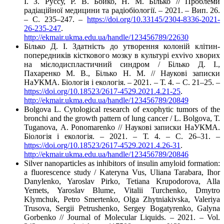
І. З. Руссу, Р. В. Бойко, Н. М. Білько // Проблеми
радіаційної медицини та радіобіології. – 2021. – Вип. 26.
– C. 235–247. –
https://doi.org/10.33145/2304-8336-2021-
26-235-247
.
http://ekmair.ukma.edu.ua/handle/123456789/22630
Білько Д. І. Здатність до утворення колоній клітин-
попередників кісткового мозку в культурі exvivo хворих
на мієлодиспластичний синдром / Білько Д. І.,
Пахаренко М. В., Білько Н. М. // Наукові записки
НаУКМА. Біологія і екологія. – 2021. – Т. 4. – C. 21–25. –
https://doi.org/10.18523/2617-4529.2021.4.21-25
.
http://ekmair.ukma.edu.ua/handle/123456789/20849
Bolgova L. Cytological research of exophytic tumors of the
bronchi and the growth pattern of lung cancer / L. Bolgova, Т.
Tuganova, А. Ponomarenko // Наукові записки НаУКМА.
Біологія і екологія. – 2021. – Т. 4. – С. 26–31. –
https://doi.org/10.18523/2617-4529.2021.4.26-31
.
http://ekmair.ukma.edu.ua/handle/123456789/20846
Silver nanoparticles as inhibitors of insulin amyloid formation:
a fluorescence study / Kateryna Vus, Uliana Tarabara, Ihor
Danylenko, Yaroslav Pirko, Tetiana Krupodorova, Alla
Yemets, Yaroslav Blume, Vitalii Turchenko, Dmytro
Klymchuk, Petro Smertenko, Olga Zhytniakivska, Valeriya
Trusova, Sergii Petrushenko, Sergey Bogatyrenko, Galyna
Gorbenko // Journal of Molecular Liquids. – 2021. – Vol.