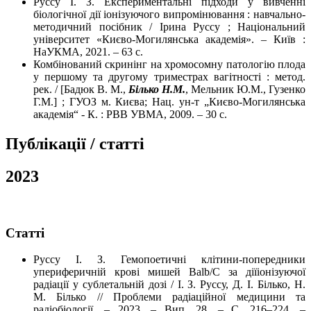
Руссу І. З. Експериментальні підходи у вивченні
біологічної дії іонізуючого випромінювання : навчально-
методичний посібник / Ірина Руссу ; Національний
університет «Києво-Могилянська академія». – Київ :
НаУКМА, 2021. – 63 с.
Комбінований скринінг на хромосомну патологію плода
у першому та другому триместрах вагітності : метод.
рек. / [Бадюк В. М.,
Білько
Н.М.
, Мельник Ю.М., Гузенко
Г.М.] ; ГУОЗ м. Києва; Нац. ун-т „Києво-Могилянська
академія“ - К. : РВВ УВМА, 2009. – 30 с.
Публікації / статті
2023
Cтатті
Руссу І. З. Гемопоетичні клітини-попередники
упериферичній крові мишей Balb/C за діїіонізуючої
радіації у сублетальній дозі / І. З. Руссу, Д. І. Білько, Н.
М. Білько // Проблеми радіаційної медицини та
радіобіології. – 2023. – Вип. 28. – С. 216–224. –