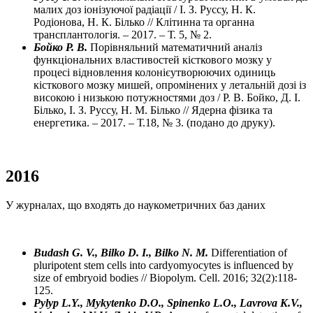
малих доз іонізуючої радіації / І. З. Руссу, Н. К.
Родіонова, Н. К. Білько // Клітинна та органна
трансплантологія. – 2017. – Т. 5, № 2.
Бойко Р. В.
Порівняльний математичний аналіз
функціональних властивостей кісткового мозку у
процесі відновлення колонієутворюючих одиниць
кісткового мозку мишей, опромінених у летальній дозі із
високою і низькою потужностями доз / Р. В. Бойко, Д. І.
Білько, І. З. Руссу, Н. М. Білько // Ядерна фізика та
енергетика. – 2017. – Т.18, № 3. (подано до друку).
2016
У журналах, що входять до наукометричних баз даних
Budash G. V., Bilko D. I., Bilko N. M.
Differentiation of
pluripotent stem cells into cardyomyocytes is influenced by
size of embryoid bodies // Biopolym. Cell. 2016; 32(2):118-
125.
Pylyp L.Y., Mykytenko D.O., Spinenko L.O., Lavrova K.V.,