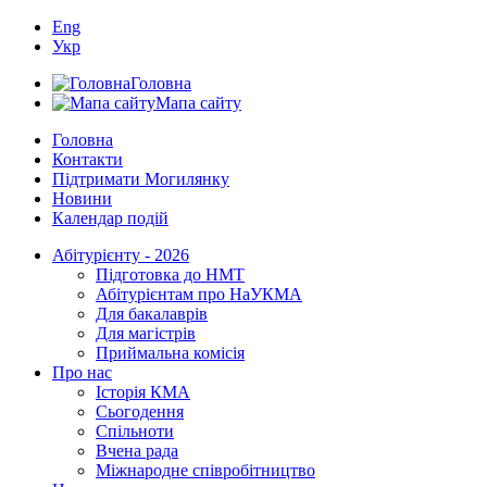
Eng
Укр
Головна
Мапа сайту
Головна
Контакти
Підтримати Могилянку
Новини
Календар подій
Абітурієнту - 2026
Підготовка до НМТ
Абітурієнтам про НаУКМА
Для бакалаврів
Для магістрів
Приймальна комісія
Про нас
Історія КМА
Сьогодення
Спільноти
Вчена рада
Міжнародне співробітництво