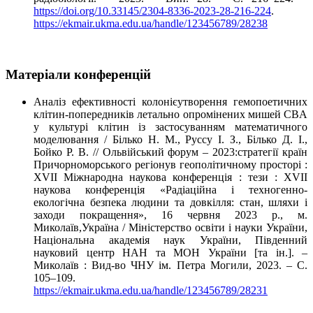
https://doi.org/10.33145/2304-8336-2023-28-216-224
.
https://ekmair.ukma.edu.ua/handle/123456789/28238
Матеріали конференцій
Аналіз ефективності колонієутворення гемопоетичних
клітин-попередників летально опромінених мишей CBA
у культурі клітин із застосуванням математичного
моделювання / Білько Н. М., Руссу І. З., Білько Д. І.,
Бойко Р. В. // Ольвійський форум – 2023:стратегії країн
Причорноморського регіонув геополітичному просторі :
ХVII Міжнародна наукова конференція : тези : XVII
наукова конференція «Радіаційна і техногенно-
екологічна безпека людини та довкілля: стан, шляхи і
заходи покращення», 16 червня 2023 р., м.
Миколаїв,Україна / Міністерство освіти і науки України,
Національна академія наук України, Південний
науковий центр НАН та МОН України [та ін.]. –
Миколаїв : Вид-во ЧНУ ім. Петра Могили, 2023. – С.
105–109.
https://ekmair.ukma.edu.ua/handle/123456789/28231