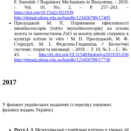
F. Starodub // Regulatory Mechanisms in Biosystems. – 2019.
– Vol. 10, No. 2. – P. 257–263. –
https://doi.org/10.15421/021939
http://ekmair.ukma.edu.ua/handle/123456789/17405
Прилуцький М. П. Порівняння ефективності
імнобіосенсорів [тобто імунобіосенсорів] на основі
золота та наночастинок ZnO за аналізу рівнів сперміну в
культурі клітин in vitro / М. П. Прилуцький, М. Ф.
Стародуб, М. І. Феделеш-Гладинець // Біологічні
системи: теорія та інновації. – 2019. – Т. 10, № 3. – С. 36–
43. –
http://dx.doi.org/10.31548/biologiya2019.03.036
http://ekmair.ukma.edu.ua/handle/123456789/17730
2017
У фахових українських виданнях (з переліку наукових
фахових видань України)
Руссу І. З.
Мезенхімальні стовбурові клітини в умовах дії