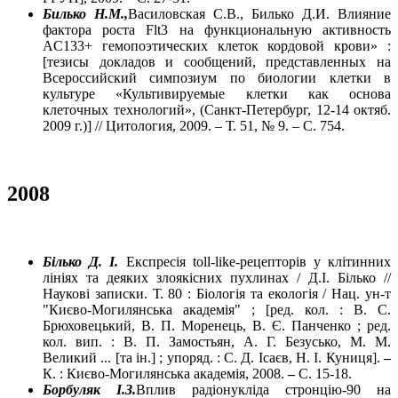
Билько Н.М.,
Василовская С.В., Билько Д.И. Влияние
фактора роста Flt3 на функциональную активность
AC133+ гемопоэтических клеток кордовой крови» :
[тезисы докладов и сообщений, представленных на
Всероссийский симпозиум по биологии клетки в
культуре «Культивируемые клетки как основа
клеточных технологий», (Санкт-Петербург, 12-14 октяб.
2009 г.)] // Цитология, 2009. – Т. 51, № 9. – С. 754.
2008
Білько Д. І.
Експресія toll-like-рецепторів у клітинних
лініях та деяких злоякісних пухлинах / Д.І. Білько //
Наукові записки. Т. 80 : Біологія та екологія / Нац. ун-т
"Києво-Могилянська академія" ; [ред. кол. : В. С.
Брюховецький, В. П. Моренець, В. Є. Панченко ; ред.
кол. вип. : В. П. Замостьян, А. Г. Безусько, М. М.
Великий ... [та ін.] ; упоряд. : С. Д. Ісаєв, Н. І. Куниця].
–
К. : Києво-Могилянська академія, 2008.
–
С. 15-18.
Борбуляк І.З.
Вплив радіонукліда стронцію-90 на