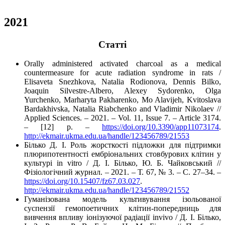
2021
Cтатті
Orally administered activated charcoal as a medical
countermeasure for acute radiation syndrome in rats /
Elisaveta Snezhkova, Natalia Rodionova, Dennis Bilko,
Joaquin Silvestre-Albero, Alexey Sydorenko, Olga
Yurchenko, Marharyta Pakharenko, Mo Alavijeh, Kvitoslava
Bardakhivska, Natalia Riabchenko and Vladimir Nikolaev //
Applied Sciences. – 2021. – Vol. 11, Issue 7. – Article 3174.
– [12] p. –
https://doi.org/10.3390/app11073174
.
http://ekmair.ukma.edu.ua/handle/123456789/21553
Білько Д. І. Роль жорсткості підложки для підтримки
плюрипотентності ембріональних стовбурових клітин у
культурі in vitro / Д. І. Білько, Ю. Б. Чайковський //
Фізіологічний журнал. – 2021. – Т. 67, № 3. – С. 27–34. –
https://doi.org/10.15407/fz67.03.027
.
http://ekmair.ukma.edu.ua/handle/123456789/21552
Гуманізована модель культивування ізольованої
суспензії гемопоетичних клітин-попередниць для
вивчення впливу іонізуючої радіації invivo / Д. І. Білько,