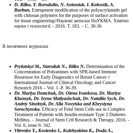
D. Bilko, Y. Borodulin, N. Antoniuk, I. Kolesnik, A.
Burban,
Entrapment modification of the polyacrylamide gel
with chitosan polymers for the purposes of surface activation
for tissue engineering//Наукові записки НаУКМА. Хімічні
науки і технології – 2016. Т. 183. – С. 30-36
В іноземних журналах
Prylutskyi M., Starodub N., Bilko N.
Determination of the
Concentration of Polyamines with SPR-based Immune
Biosensor for Early Diagnostics of Breast Cancer //
International Journal of Clinical Oncology and Cancer
Research
2016
– Vol. 1–P.
36-39.
Dr. Mariya Demchuk, Dr. Olena Ivankova, Dr. Mariya
Klunnyk, Dr. Iryna Matiyashchuk, Dr. Nataliia Sych, Dr.
Andriy Sinelnyk, Dr. Alla Novytska and Khrystyna
Sorochynska.
Efficacy of Fetal Stem Cells use in Complex
Treatment of Patients with Insulin-resistant Type 2 Diabetes
Mellitus. – Journal of Stem Cell Research & Therapy, 2016. -
Vol. 6, issue 6: 342.
Vitrenko Y., Kostenko I., Kulebyakina K., Duda A.,