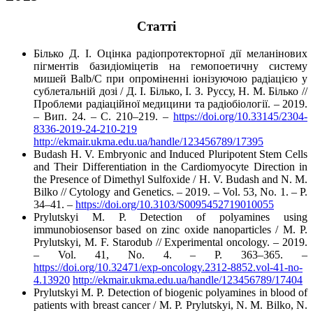
Cтатті
Білько Д. І. Оцінка радіопротекторної дії меланінових
пігментів базидіоміцетів на гемопоетичну систему
мишей Balb/C при опроміненні іонізуючою радіацією у
сублетальній дозі / Д. І. Білько, І. З. Руссу, Н. М. Білько //
Проблеми радіаційної медицини та радіобіології. – 2019.
– Вип. 24. – С. 210–219. –
https://doi.org/10.33145/2304-
8336-2019-24-210-219
http://ekmair.ukma.edu.ua/handle/123456789/17395
Budash H. V. Embryonic and Induced Pluripotent Stem Cells
and Their Differentiation in the Cardiomyocyte Direction in
the Presence of Dimethyl Sulfoxide / H. V. Budash and N. M.
Bilko // Cytology and Genetics. – 2019. – Vol. 53, No. 1. – P.
34–41. –
https://doi.org/10.3103/S0095452719010055
Prylutskyi M. P. Detection of polyamines using
immunobiosensor based on zinc oxide nanoparticles / M. P.
Prylutskyi, M. F. Starodub // Experimental oncology. – 2019.
– Vol. 41, No. 4. – P. 363–365. –
https://doi.org/10.32471/exp-oncology.2312-8852.vol-41-no-
4.13920
http://ekmair.ukma.edu.ua/handle/123456789/17404
Prylutskyi M. P. Detection of biogenic polyamines in blood of
patients with breast cancer / M. P. Prylutskyi, N. M. Bilko, N.