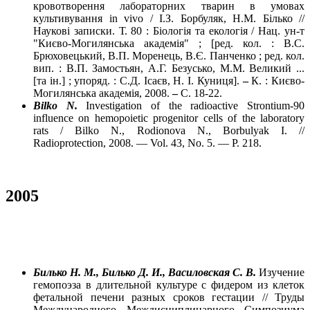
кровотворення лабораторних тварин в умовах
культивування in vivo / І.З. Борбуляк, Н.М. Білько //
Наукові записки. Т. 80 : Біологія та екологія / Нац. ун-т
"Києво-Могилянська академія" ; [ред. кол. : В.С.
Брюховецький, В.П. Моренець, В.Є. Панченко ; ред. кол.
вип. : В.П. Замостьян, А.Г. Безусько, М.М. Великий ...
[та ін.] ; упоряд. : С.Д. Ісаєв, Н. І. Куниця].
–
К. : Києво-
Могилянська академія, 2008.
–
С. 18-22.
Bilko N.
Investigation of the radioactive Strontium-90
influence on hemopoietic progenitor cells of the laboratory
rats / Bilko N., Rodionova N., Borbulyak I. //
Radioprotection, 2008. — Vol. 43, No. 5. — P. 218.
2005
Билько Н. М., Билько Д. И., Василовская С. В.
Изучение
гемопоэза в длительной культуре с фидером из клеток
фетальной печени разных сроков гестации // Труды
Международного Междисциплинарного Симпозиума