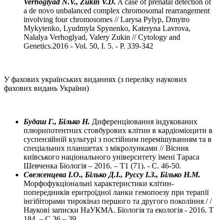
Verhoglyad N.V., Zukin V.D.
A case of prenatal detection of
a de novo unbalanced complex chromosomal rearrangement
involving four chromosomes // Larysa Pylyp, Dmytro
Mykytenko, Lyudmyla Spynenko, Kateryna Lavrova,
Nalalya Verhoglyad, Valery Zukin // Cytology and
Genetics.2016 - Vol. 50, I. 5. - P. 339-342
У фахових українських виданнях (
з
перелік
у наукових
фахових видань України
)
Будаш Г., Білько Н.
Диференціювання індукованих
плюрипотентних стовбурових клітин в кардіоміоцити в
суспензійній культурі з постійним перемішуванням та в
спеціальних планшетах з мікролунками // Вісник
київського національного університету імені Тараса
Шевченка Біологія – 2016. – Т1 (71). - С. 46-50.
Свеженцева І.О., Білько Д.І., Руссу І.З., Білько Н.М.
Морфофукціональні характеристики клітин-
попередників еритроїдної ланки гемопоезу при терапії
інгібіторами тирокіназ першого та другого покоління / /
Наукові записки НаУКМА. Біологія та екологія - 2016. Т
184. – С.36 – 39.