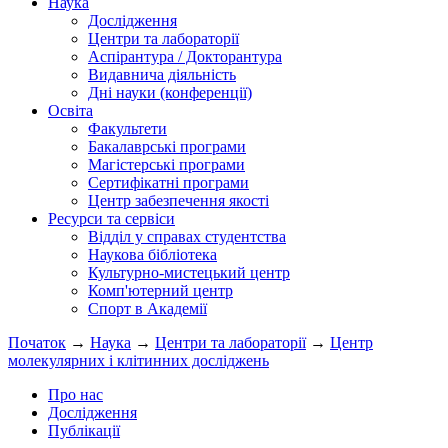
Наука
Дослідження
Центри та лабораторії
Аспірантура / Докторантура
Видавнича діяльність
Дні науки (конференції)
Освіта
Факультети
Бакалаврські програми
Магістерські програми
Сертифікатні програми
Центр забезпечення якості
Ресурси та сервіси
Відділ у справах студентства
Наукова бібліотека
Культурно-мистецький центр
Комп'ютерний центр
Спорт в Академії
Початок
→
Наука
→
Центри та лабораторії
→
Центр
молекулярних і клітинних досліджень
Про нас
Дослідження
Публікації