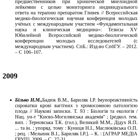
предшественников при хронической миелоидной
лейкемии с целью мониторинга индивидуального
ответа на терапию препаратом Гливек // Всероссийская
медико-биологическая научная конференция молодых
учёных с международным участием «Фундаментальная
наука и клиническая медицина»: Тезисы XV
Юбилейной Всероссийской медико-биологической
конференции молодых исследователей (с
международным участием). СпБ.: Изд-во СпбГУ. – 2012.
– С 106–107.
2009
Білько Н.М.,
Бадюк В.М., Бариляк І.Р. Імунореактивність
сироватки крові вагітних з хромосомною патологією
плода // Наукові записки. Т. 93 : Біологія та екологія /
Нац. ун-т "Києво-Могилянська академія" ; [редкол. тем.
вип. : Терновська Т.К. (гол.), Великий М.М., Дідух Я.П.
... та ін. ; упоряд. тому : Куниця Н.І., Маслюківська О.П.
; рец. : Мельник В.І., Бариляк І.Р.]. – К. : [АГРАР МЕДІА
ГРУП], 2009. – С. 27-31.