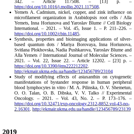
342. – Article 117508. – [13] p. –
https://doi.org/10.1016/j.molliq.2021.117508
.
Yemets A. Cadmium, nickel, copper, and zink influence on
microfilament organization in Arabidopsis root cells / Alla
Yemets, Inna Horiunova and Yaroslav Blume // Cell Biology
International. – 2021. – Vol. 45, Issue 1. – P. 211–226. –
https://doi.org/10.1002/cbin.11485
.
Synthesis, properties and bioimaging applications of silver-
based quantum dots / Mariya Borovaya, Inna Horiunova,
Svitlana Plokhovska, Nadia Pushkarova, Yaroslav Blume and
Alla Yemets // International Journal of Molecular Sciences. –
2021. – Vol. 22, Issue 22. – Article 12202. – [23] p. –
https://doi.org/10.3390/ijms222212202
.
http://ekmair.ukma.edu.ua/handle/123456789/23104
Study of modifying effects of astaxanthin on cytogenetic
manifestations of bystander response in human peripheral
blood lymphocytes in vitro / M. A. Pilinska, O. V. Shemetun,
O. О. Talan, O. B. Dibska, V. V. Talko // Experimental
Oncology. – 2021. – Vol. 43, No. 2. – P. 173–176. –
https://doi.org/10.32471/exp-oncology.2312-8852.vol-43-no-
2.16301
.
http://ekmair.ukma.edu.ua/handle/123456789/23139
2019