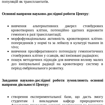
популяцій як трансплантатів.
Основні напрями науково-дослідної роботи Центру
:
вивчення альтернативних джерел стовбурових
кровотворних клітин, потенційно здатних відновити
гемопоез в разі трансплантації;
морфофункціональна активність кровотворних клітин-
попередників у нормі та за лейкозу в культурі тканин in
vivo;
вивчення проліферативного потенціалу гемопоетичних
стовбурових клітин у ссавців, які іонізовані радіацією;
пошук методичних підходів для вивчення впливу малих
доз іонізувальної радіації на кровотворну систему в
період ембріонального розвитку.
Завдання науково-дослідної роботи зумовлюють основні
напрями діяльності Центру
:
створення експериментальної бази, що дасть змогу
студентам і викладачам кафедр природничого