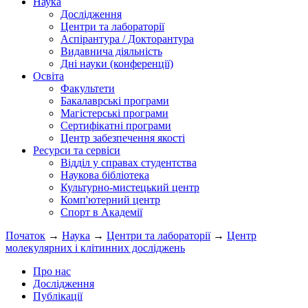
Наука
Дослідження
Центри та лабораторії
Аспірантура / Докторантура
Видавнича діяльність
Дні науки (конференції)
Освіта
Факультети
Бакалаврські програми
Магістерські програми
Сертифікатні програми
Центр забезпечення якості
Ресурси та сервіси
Відділ у справах студентства
Наукова бібліотека
Культурно-мистецький центр
Комп'ютерний центр
Спорт в Академії
Початок
→
Наука
→
Центри та лабораторії
→
Центр
молекулярних і клітинних досліджень
Про нас
Дослідження
Публікації