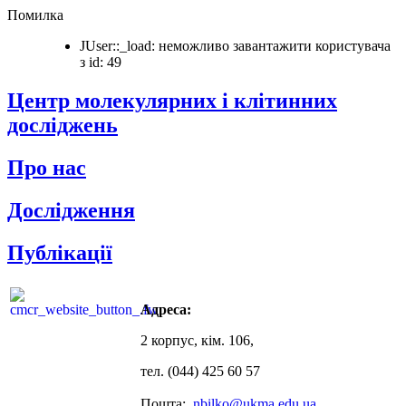
Помилка
JUser::_load: неможливо завантажити користувача
з id: 49
Центр молекулярних і клітинних
досліджень
Про нас
Дослідження
Публікації
Адреса:
2 корпус, кім. 106,
тел. (044) 425 60 57
Пошта:
nbilko@ukma.edu.ua