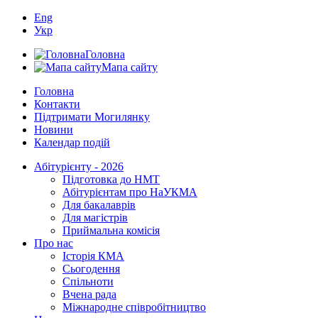
Eng
Укр
Головна
Мапа сайту
Головна
Контакти
Підтримати Могилянку
Новини
Календар подій
Абітурієнту - 2026
Підготовка до НМТ
Абітурієнтам про НаУКМА
Для бакалаврів
Для магістрів
Приймальна комісія
Про нас
Історія КМА
Сьогодення
Спільноти
Вчена рада
Міжнародне співробітництво