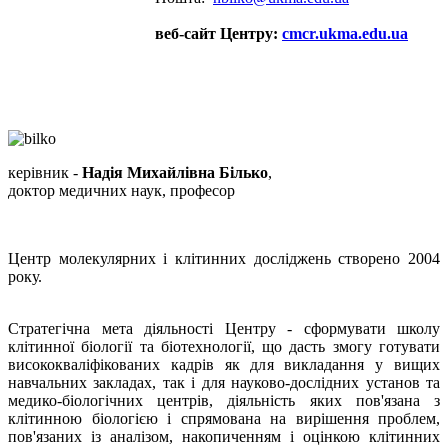
веб-сайт Центру:
cmcr.ukma.edu.ua
керівник -
Надія Михайлівна Білько
,
доктор медичних наук, професор
Центр молекулярних і клітинних досліджень створено 2004
року.
Стратегічна мета діяльності Центру - сформувати школу
клітинної біології та біотехнології, що дасть змогу готувати
висококваліфікованих кадрів як для викладання у вищих
навчальних закладах, так і для науково-дослідних установ та
медико-біологічних центрів, діяльність яких пов'язана з
клітинною біологією і спрямована на вирішення проблем,
пов'язаних із аналізом, накопиченням і оцінкою клітинних