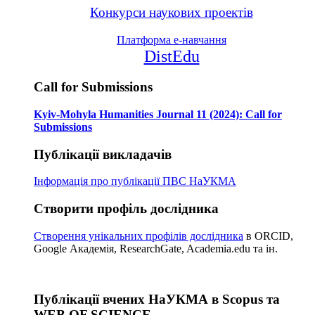
Конкурси наукових проектів
Платформа е-навчання
DistEdu
Call for Submissions
Kyiv-Mohyla Humanities Journal 11 (2024): Call for
Submissions
Публікації викладачів
Інформація про публікації
ПВС НаУКМА
Створити профіль дослідника
Створення унікальних профілів дослідника
в ORCID,
Google Академія, ResearchGate, Academia.edu та ін.
Публікації вчених НаУКМА в Scopus та
WEB OF SCIENCE