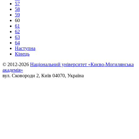
57
58
59
60
61
62
63
64
Наступна
Кінець
© 2012-2026
Національний університет «Києво-Могилянська
академія»
вул. Сковороди 2, Київ 04070, Україна