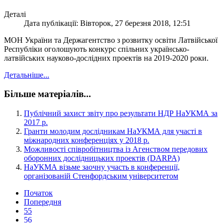
Деталі
Дата публікації: Вівторок, 27 березня 2018, 12:51
МОН України та Держагентство з розвитку освіти Латвійської
Республіки оголошують конкурс спільних українсько-
латвійських науково-дослідних проектів на 2019-2020 роки.
Детальніше...
Більше матеріалів...
Публічний захист звіту про результати НДР НаУКМА за
2017 р.
Гранти молодим дослідникам НаУКМА для участі в
міжнародних конференціях у 2018 р.
Можливості співробітництва із Агенством передових
оборонних дослідницьких проектів (DARPA)
НаУКМА візьме заочну участь в конференції,
організованій Стенфордським університетом
Початок
Попередня
55
56