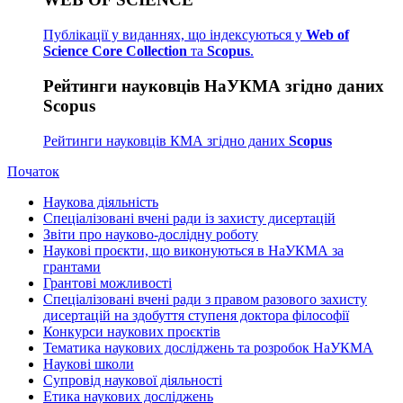
Публікації у виданнях, що індексуються у
Web of
Science Core Collection
та
Scopus
.
Рейтинги науковців НаУКМА згідно даних
Scopus
Рейтинги науковців КМА згідно даних
Scopus
Початок
Наукова діяльність
Спеціалізовані вчені ради із захисту дисертацій
Звіти про науково-дослідну роботу
Наукові проєкти, що виконуються в НаУКМА за
грантами
Грантові можливості
Спеціалізовані вчені ради з правом разового захисту
дисертацій на здобуття ступеня доктора філософії
Конкурси наукових проєктів
Тематика наукових досліджень та розробок НаУКМА
Наукові школи
Супровід наукової діяльності
Етика наукових досліджень