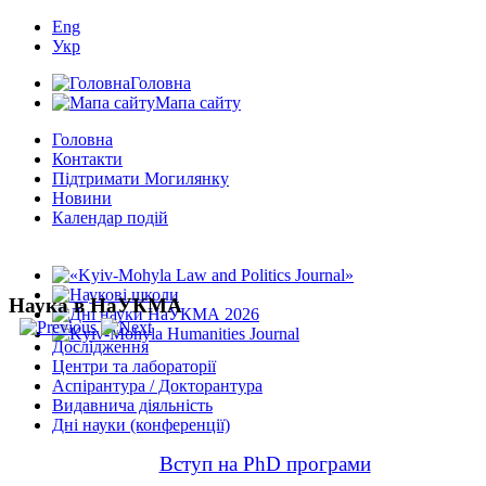
Eng
Укр
Головна
Мапа сайту
Головна
Контакти
Підтримати Могилянку
Новини
Календар подій
Наука в НаУКМА
Дослідження
Центри та лабораторії
Аспірантура / Докторантура
Видавнича діяльність
Дні науки (конференції)
Вступ на PhD програми