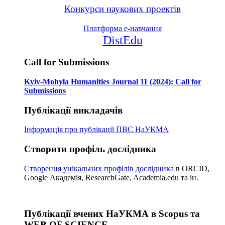
Конкурси наукових проектів
Платформа е-навчання
DistEdu
Call for Submissions
Kyiv-Mohyla Humanities Journal 11 (2024): Call for
Submissions
Публікації викладачів
Інформація про публікації
ПВС НаУКМА
Створити профіль дослідника
Створення унікальних профілів дослідника
в ORCID,
Google Академія, ResearchGate, Academia.edu та ін.
Публікації вчених НаУКМА в Scopus та
WEB OF SCIENCE