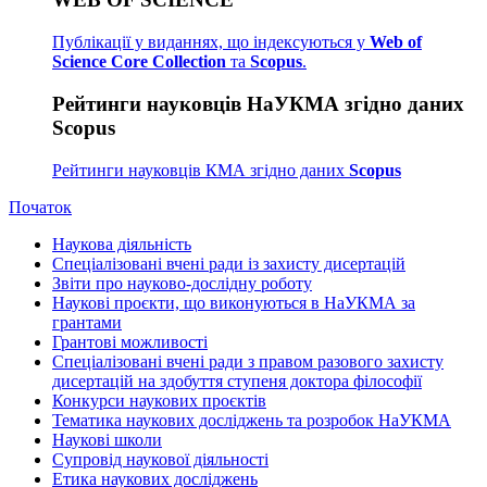
Публікації у виданнях, що індексуються у
Web of
Science Core Collection
та
Scopus
.
Рейтинги науковців НаУКМА згідно даних
Scopus
Рейтинги науковців КМА згідно даних
Scopus
Початок
Наукова діяльність
Спеціалізовані вчені ради із захисту дисертацій
Звіти про науково-дослідну роботу
Наукові проєкти, що виконуються в НаУКМА за
грантами
Грантові можливості
Спеціалізовані вчені ради з правом разового захисту
дисертацій на здобуття ступеня доктора філософії
Конкурси наукових проєктів
Тематика наукових досліджень та розробок НаУКМА
Наукові школи
Супровід наукової діяльності
Етика наукових досліджень