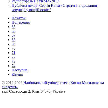
Редпортфель НаУКМА-2017
Публічна лекція Сергія Квіта «Стратегія подолання
корупції у вищій освіті"
Початок
Попередня
65
66
67
68
69
70
71
72
73
74
Наступна
Кінець
© 2012-2026
Національний університет «Києво-Могилянська
академія»
вул. Сковороди 2, Київ 04070, Україна