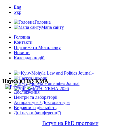
Eng
Укр
Головна
Мапа сайту
Головна
Контакти
Підтримати Могилянку
Новини
Календар подій
Наука в НаУКМА
Дослідження
Центри та лабораторії
Аспірантура / Докторантура
Видавнича діяльність
Дні науки (конференції)
Вступ на PhD програми