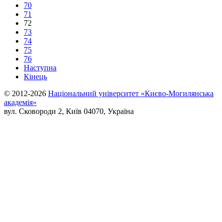
70
71
72
73
74
75
76
Наступна
Кінець
© 2012-2026
Національний університет «Києво-Могилянська
академія»
вул. Сковороди 2, Київ 04070, Україна