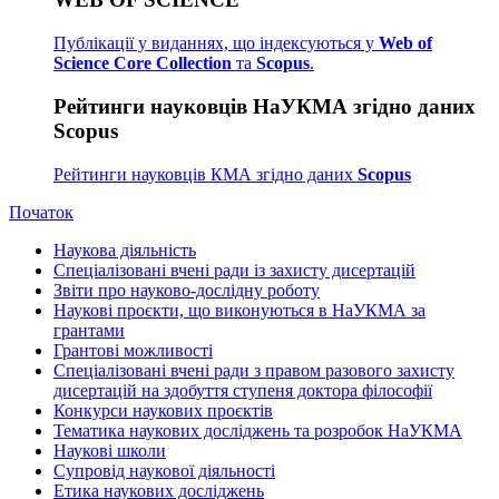
Публікації у виданнях, що індексуються у
Web of
Science Core Collection
та
Scopus
.
Рейтинги науковців НаУКМА згідно даних
Scopus
Рейтинги науковців КМА згідно даних
Scopus
Початок
Наукова діяльність
Спеціалізовані вчені ради із захисту дисертацій
Звіти про науково-дослідну роботу
Наукові проєкти, що виконуються в НаУКМА за
грантами
Грантові можливості
Спеціалізовані вчені ради з правом разового захисту
дисертацій на здобуття ступеня доктора філософії
Конкурси наукових проєктів
Тематика наукових досліджень та розробок НаУКМА
Наукові школи
Супровід наукової діяльності
Етика наукових досліджень