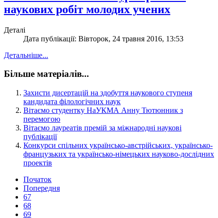
наукових робіт молодих учених
Деталі
Дата публікації: Вівторок, 24 травня 2016, 13:53
Детальніше...
Більше матеріалів...
Захисти дисертацій на здобуття наукового ступеня
кандидата філологічних наук
Вітаємо студентку НаУКМА Анну Тютюнник з
перемогою
Вітаємо лауреатів премій за міжнародні наукові
публікації
Конкурси спільних українсько-австрійських, українсько-
французьких та українсько-німецьких науково-дослідних
проектів
Початок
Попередня
67
68
69