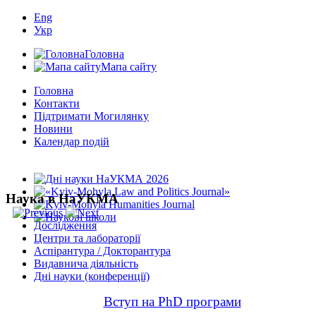
Eng
Укр
Головна
Мапа сайту
Головна
Контакти
Підтримати Могилянку
Новини
Календар подій
Наука в НаУКМА
Дослідження
Центри та лабораторії
Аспірантура / Докторантура
Видавнича діяльність
Дні науки (конференції)
Вступ на PhD програми