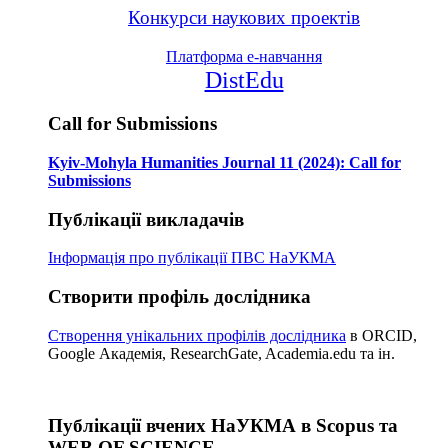
Конкурси наукових проектів
Платформа е-навчання
DistEdu
Call for Submissions
Kyiv-Mohyla Humanities Journal 11 (2024): Call for
Submissions
Публікації викладачів
Інформація про публікації
ПВС НаУКМА
Створити профіль дослідника
Створення унікальних профілів дослідника
в ORCID,
Google Академія, ResearchGate, Academia.edu та ін.
Публікації вчених НаУКМА в Scopus та
WEB OF SCIENCE