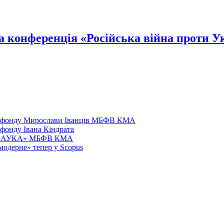
конференція «Російська війна проти Ук
го фонду Мирослави Іванців МБФВ КМА
фонду Івана Кіндрата
у «НАУКА» МБФВ КМА
одерне» тепер у Scopus