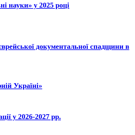
і науки» у 2025 році
єврейської документальної спадщини в
ній Україні»
ії у 2026-2027 рр.