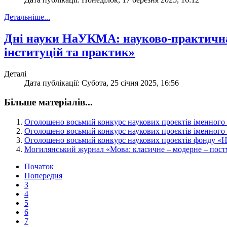
Детальніше...
Дні науки НаУКМА: науково-практична 
інституцій та практик»
Деталі
Дата публікації: Субота, 25 січня 2025, 16:56
Більше матеріалів...
Оголошено восьмий конкурс наукових проєктів іменно
Оголошено восьмий конкурс наукових проєктів іменного 
Оголошено восьмий конкурс наукових проєктів фонд
Могилянський журнал «Мова: класичне – модерне – постм
Початок
Попередня
3
4
5
6
7