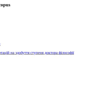
copus
и
ртацій на здобуття ступеня доктора філософії