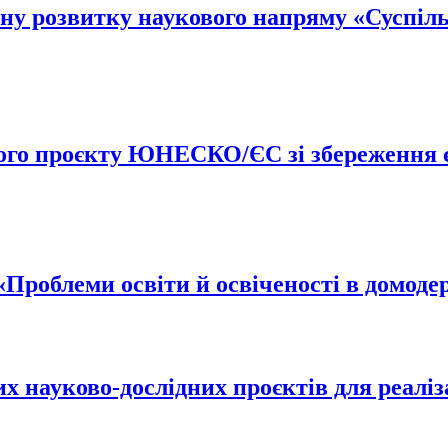
у розвитку наукового напряму «Суспільн
вого проєкту ЮНЕСКО/ЄС зі збереження 
роблеми освіти й освіченості в домодер
 науково-дослідних проєктів для реалізац