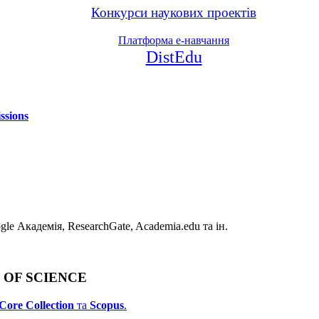
Конкурси наукових проектів
Платформа е-навчання
DistEdu
ssions
e Академія, ResearchGate, Academia.edu та ін.
B OF SCIENCE
Core Collection
та
Scopus
.