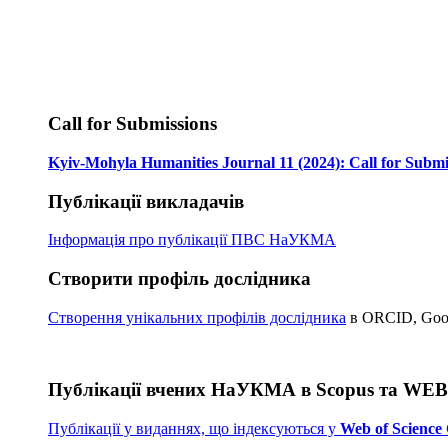
Call for Submissions
Kyiv-Mohyla Humanities Journal 11 (2024): Call for Submi
Публікації викладачів
Інформація про публікації
ПВС НаУКМА
Створити профіль дослідника
Створення унікальних профілів дослідника
в ORCID, Googl
Публікації вчених НаУКМА в Scopus та WE
Публікації у виданнях, що індексуються у
Web of Science 