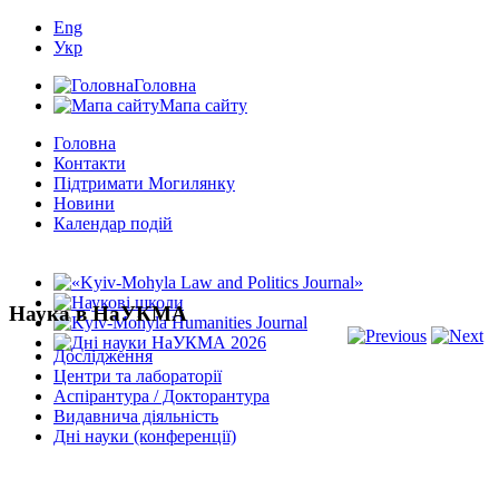
Eng
Укр
Головна
Мапа сайту
Головна
Контакти
Підтримати Могилянку
Новини
Календар подій
Наука в НаУКМА
Дослідження
Центри та лабораторії
Аспірантура / Докторантура
Видавнича діяльність
Дні науки (конференції)