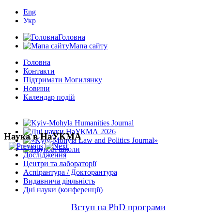
Eng
Укр
Головна
Мапа сайту
Головна
Контакти
Підтримати Могилянку
Новини
Календар подій
Наука в НаУКМА
Дослідження
Центри та лабораторії
Аспірантура / Докторантура
Видавнича діяльність
Дні науки (конференції)
Вступ на PhD програми