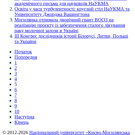
академічного письма для науковців НаУКМА
Освіта у часи турбулентності: круглий стіл НаУКМА та
Університету Джорджа Вашингтона
Могилянка отримала дворічний грант ВООЗ на
реалізацію проєкту із забезпечення сталого лікування
раку молочної залози в Україні
III Конгрес дослідників історії Білорусі, Литви, Польщі
та України
Початок
Попередня
1
2
3
4
5
6
7
8
9
10
Наступна
Кінець
© 2012-2026
Національний університет «Києво-Могилянська