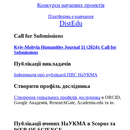
Конкурси наукових проектів
Платформа е-навчання
DistEdu
Call for Submissions
Kyiv-Mohyla Humanities Journal 11 (2024): Call for
Submissions
Публікації викладачів
Інформація про публікації
ПВС НаУКМА
Створити профіль дослідника
Створення унікальних профілів дослідника
в ORCID,
Google Академія, ResearchGate, Academia.edu та ін.
Публікації вчених НаУКМА в Scopus та
WEB OF SCIENCE