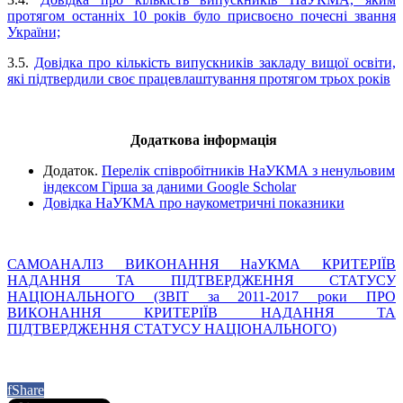
протягом останніх 10 років було присвоєно почесні звання
України;
3.5.
Довідка про кількість випускників закладу вищої освіти,
які підтвердили своє працевлаштування протягом трьох років
Додаткова інформація
Додаток.
Перелік співробітників НаУКМА з ненульовим
індексом Гірша за даними Google Scholar
Довідка НаУКМА про наукометричні показники
САМОАНАЛІЗ ВИКОНАННЯ НаУКМА КРИТЕРІЇВ
НАДАННЯ ТА ПІДТВЕРДЖЕННЯ СТАТУСУ
НАЦІОНАЛЬНОГО (ЗВІТ за 2011-2017 роки ПРО
ВИКОНАННЯ КРИТЕРІЇВ НАДАННЯ ТА
ПІДТВЕРДЖЕННЯ СТАТУСУ НАЦІОНАЛЬНОГО)
f
Share