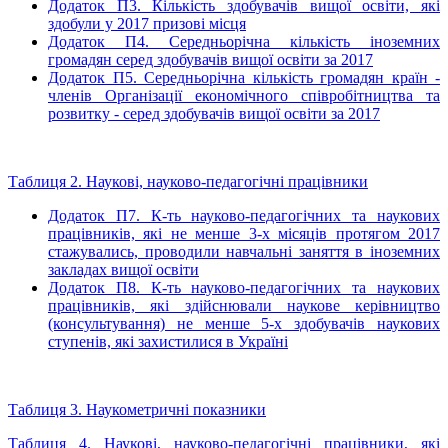
Додаток П3. Кількість здобувачів вищої освіти, які
здобули у 2017 призові місця
Додаток П4. Середньорічна кількість іноземних
громадян серед здобувачів вищої освіти за 2017
Додаток П5.
Середньорічна кількість громадян країн -
членів Організації економічного співробітництва та
розвитку - серед здобувачів вищої освіти за 2017
Таблиця 2. Наукові, науково-педагогічні працівники
Додаток П7. К-ть науково-педагогічних та наукових
працівників, які не менше 3-х місяців протягом 2017
стажувались, проводили навчальні заняття в іноземних
закладах вищої освіти
Додаток П8. К-ть науково-педагогічних та наукових
працівників, які здійснювали наукове керівництво
(консультування) не менше 5-х здобувачів наукових
ступенів, які захистилися в Україні
Таблиця 3. Наукометричні показники
Таблиця 4. Наукові, науково-педагогічні працівники, які