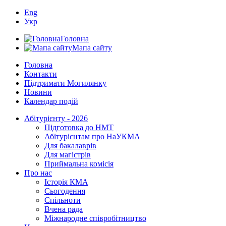
Eng
Укр
Головна
Мапа сайту
Головна
Контакти
Підтримати Могилянку
Новини
Календар подій
Абітурієнту - 2026
Підготовка до НМТ
Абітурієнтам про НаУКМА
Для бакалаврів
Для магістрів
Приймальна комісія
Про нас
Історія КМА
Сьогодення
Спільноти
Вчена рада
Міжнародне співробітництво