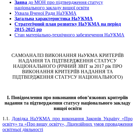
Заява
до МОН про підтвердження статусу
національного закладу вищої освіти
Ухвала Вченої Ради НаУКМА
Загальна характеристика НаУКМА
Стратегічний план розвитку НаУКМА на період
2015-2025 рр
Стан матеріально-технічного забезпечення НаУКМА
САМОАНАЛІЗ ВИКОНАННЯ НаУКМА КРИТЕРІЇВ
НАДАННЯ ТА ПІДТВЕРДЖЕННЯ СТАТУСУ
НАЦІОНАЛЬНОГО (РІЧНИЙ ЗВІТ за 2017 рік ПРО
ВИКОНАННЯ КРИТЕРІЇВ НАДАННЯ ТА
ПІДТВЕРДЖЕННЯ СТАТУСУ НАЦІОНАЛЬНОГО)
I. Повідомлення про виконання обов’язкових критеріїв
надання та підтвердження статусу національного закладу
вищої освіти
1.1.
Довідка НаУКМА про виконання Законів Україну «Про
освіту» та «Про вищу освіту», Ліцензійних умов провадження
освітньої діяльності