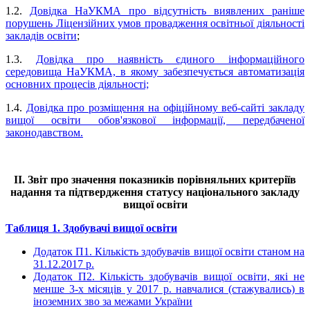
1.2.
Довідка НаУКМА про відсутність виявлених раніше
порушень Ліцензійних умов провадження освітньої діяльності
закладів освіти
;
1.3.
Довідка про наявність єдиного інформаційного
середовища НаУКМА, в якому забезпечується автоматизація
основних процесів діяльності;
1.4.
Довідка про розміщення на офіційному веб-сайті закладу
вищої освіти обов'язкової інформації, передбаченої
законодавством.
II. Звіт про значення показників порівняльних критеріїв
надання та підтвердження статусу національного закладу
вищої освіти
Таблиця 1. Здобувачі вищої освіти
Додаток П1. Кількість здобувачів вищої освіти станом на
31.12.2017 р.
Додаток П2. Кількість здобувачів вищої освіти, які не
менше 3-х місяців у 2017 р. навчалися (стажувались) в
іноземних зво за межами України