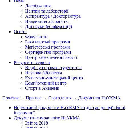
Наука
Дослідження
Центри та лабораторії
Аспірантура / Докторантура
Видавнича діяльність
Дні науки (конференції)
Освіта
Факультети
Бакалаврські програми
Магістерські програми
Сертифікатні програми
Центр забезпечення якості
Ресурси та сервіси
Відділ у справах студентства
Наукова бібліотека
Культурно-мистецький центр
Комп'ютерний центр
Спорт в Академії
Початок
→
Про нас
→
Сьогодення
→
Документи НаУКМА
Нормативні документи НаУКМА та доступ до публічної
інформації
Документи самоаналізу НаУКМА
Звіт за 2018