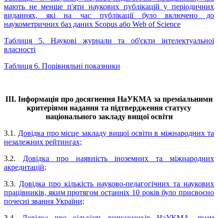
мають не менше п'яти наукових публікацій у періодичних
виданнях, які на час публікації було включено до
наукометричних баз даних Scopus або Web of Science
Таблиця 5. Наукові журнали та об'єкти інтелектуальної
власності
Таблиця 6. Порівняльні показники
III. Інформація про досягнення НаУКМА за преміальними
критеріями надання та підтвердження статусу
національного закладу вищої освіти
3.1.
Довідка про місце закладу вищої освіти в міжнародних та
незалежних рейтингах;
3.2.
Довідка про наявність іноземних та міжнародних
акредитацій;
3.3.
Довідка про кількість науково-педагогічних та наукових
працівників, яким протягом останніх 10 років було присвоєно
почесні звання України;
3.4.
Довідка про кількість випускників НаУКМА, яким