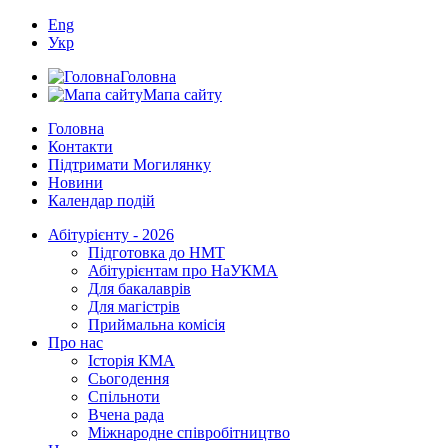
Eng
Укр
Головна
Мапа сайту
Головна
Контакти
Підтримати Могилянку
Новини
Календар подій
Абітурієнту - 2026
Підготовка до НМТ
Абітурієнтам про НаУКМА
Для бакалаврів
Для магістрів
Приймальна комісія
Про нас
Історія КМА
Сьогодення
Спільноти
Вчена рада
Міжнародне співробітництво