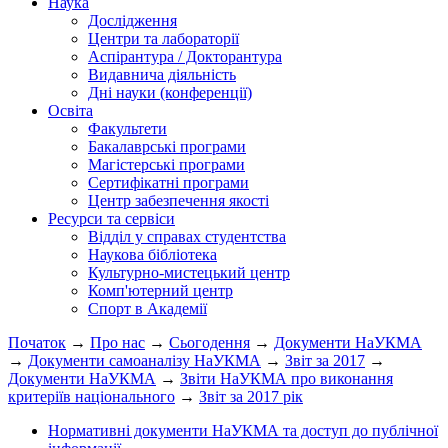
Наука
Дослідження
Центри та лабораторії
Аспірантура / Докторантура
Видавнича діяльність
Дні науки (конференції)
Освіта
Факультети
Бакалаврські програми
Магістерські програми
Сертифікатні програми
Центр забезпечення якості
Ресурси та сервіси
Відділ у справах студентства
Наукова бібліотека
Культурно-мистецький центр
Комп'ютерний центр
Спорт в Академії
Початок
→
Про нас
→
Сьогодення
→
Документи НаУКМА
→
Документи самоаналізу НаУКМА
→
Звіт за 2017
→
Документи НаУКМА
→
Звіти НаУКМА про виконання
критеріїв національного
→
Звіт за 2017 рік
Нормативні документи НаУКМА та доступ до публічної