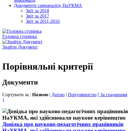
інформації
Документи самоаналізу НаУКМА
Звіт за 2018
Звіт за 2017
Звіт за 2011-2016
Головна сторінка
Знайти Документ
Порівняльні критерії
Документи
Сортувати за :
Назвою
|
Датою
|
Популярністю
[ За спаданням
]
Довідка про науково-педагогічних працівників
НаУКМА, які здійснювали наукове керівництво