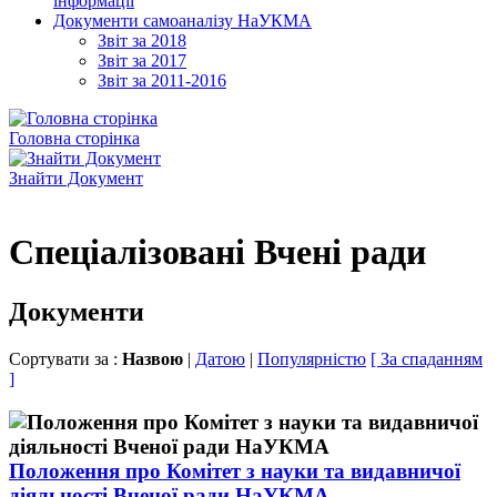
інформації
Документи самоаналізу НаУКМА
Звіт за 2018
Звіт за 2017
Звіт за 2011-2016
Головна сторінка
Знайти Документ
Спеціалізовані Вчені ради
Документи
Сортувати за :
Назвою
|
Датою
|
Популярністю
[ За спаданням
]
Положення про Комітет з науки та видавничої
діяльності Вченої ради НаУКМА