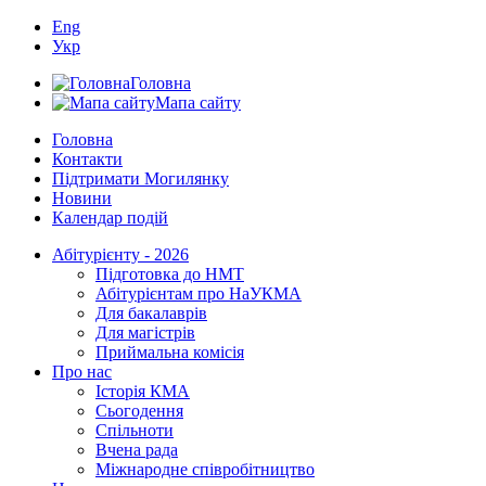
Eng
Укр
Головна
Мапа сайту
Головна
Контакти
Підтримати Могилянку
Новини
Календар подій
Абітурієнту - 2026
Підготовка до НМТ
Абітурієнтам про НаУКМА
Для бакалаврів
Для магістрів
Приймальна комісія
Про нас
Історія КМА
Сьогодення
Спільноти
Вчена рада
Міжнародне співробітництво