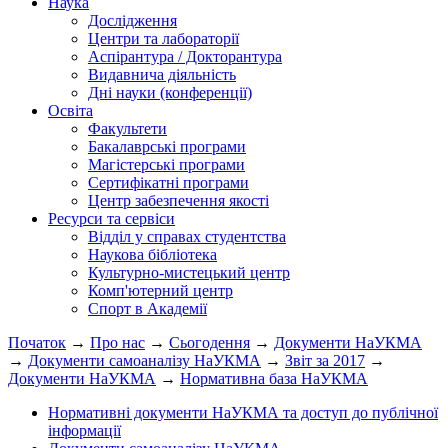
Наука
Дослідження
Центри та лабораторії
Аспірантура / Докторантура
Видавнича діяльність
Дні науки (конференції)
Освіта
Факультети
Бакалаврські програми
Магістерські програми
Сертифікатні програми
Центр забезпечення якості
Ресурси та сервіси
Відділ у справах студентства
Наукова бібліотека
Культурно-мистецький центр
Комп'ютерний центр
Спорт в Академії
Початок
→
Про нас
→
Сьогодення
→
Документи НаУКМА
→
Документи самоаналізу НаУКМА
→
Звіт за 2017
→
Документи НаУКМА
→
Нормативна база НаУКМА
Нормативні документи НаУКМА та доступ до публічної
інформації