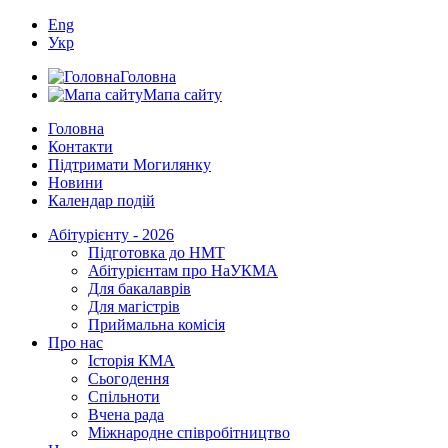
Eng
Укр
Головна
Мапа сайту
Головна
Контакти
Підтримати Могилянку
Новини
Календар подій
Абітурієнту - 2026
Підготовка до НМТ
Абітурієнтам про НаУКМА
Для бакалаврів
Для магістрів
Приймальна комісія
Про нас
Історія КМА
Сьогодення
Спільноти
Вчена рада
Міжнародне співробітництво