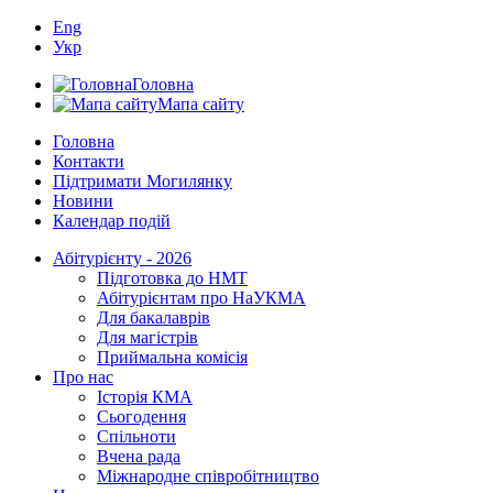
Eng
Укр
Головна
Мапа сайту
Головна
Контакти
Підтримати Могилянку
Новини
Календар подій
Абітурієнту - 2026
Підготовка до НМТ
Абітурієнтам про НаУКМА
Для бакалаврів
Для магістрів
Приймальна комісія
Про нас
Історія КМА
Сьогодення
Спільноти
Вчена рада
Міжнародне співробітництво