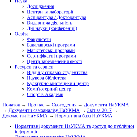
Наука
Дослідження
Центри та лабораторії
Аспірантура / Докторантура
Видавнича діяльність
Дні науки (конференції)
Освіта
Факультети
Бакалаврські програми
Магістерські програми
Сертифікатні програми
Центр забезпечення якості
Ресурси та сервіси
Відділ у справах студентства
Наукова бібліотека
Культурно-мистецький центр
Комп'ютерний центр
Спорт в Академії
Початок
→
Про нас
→
Сьогодення
→
Документи НаУКМА
→
Документи самоаналізу НаУКМА
→
Звіт за 2017
→
Документи НаУКМА
→
Нормативна база НаУКМА
Нормативні документи НаУКМА та доступ до публічної
інформації