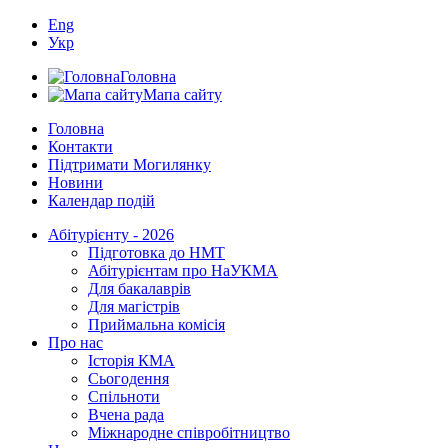
Eng
Укр
Головна
Мапа сайту
Головна
Контакти
Підтримати Могилянку
Новини
Календар подій
Абітурієнту - 2026
Підготовка до НМТ
Абітурієнтам про НаУКМА
Для бакалаврів
Для магістрів
Приймальна комісія
Про нас
Історія КМА
Сьогодення
Спільноти
Вчена рада
Міжнародне співробітництво