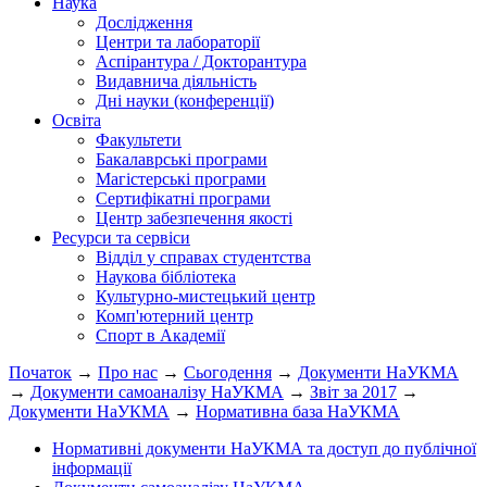
Наука
Дослідження
Центри та лабораторії
Аспірантура / Докторантура
Видавнича діяльність
Дні науки (конференції)
Освіта
Факультети
Бакалаврські програми
Магістерські програми
Сертифікатні програми
Центр забезпечення якості
Ресурси та сервіси
Відділ у справах студентства
Наукова бібліотека
Культурно-мистецький центр
Комп'ютерний центр
Спорт в Академії
Початок
→
Про нас
→
Сьогодення
→
Документи НаУКМА
→
Документи самоаналізу НаУКМА
→
Звіт за 2017
→
Документи НаУКМА
→
Нормативна база НаУКМА
Нормативні документи НаУКМА та доступ до публічної
інформації