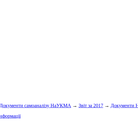
Документи самоаналізу НаУКМА
→
Звіт за 2017
→
Документи
нформації