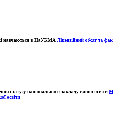
Ліцензійний обсяг та фа
М
ої освіти