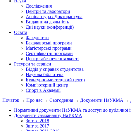
Наука
Дослідження
Центри та лабораторії
Аспірантура / Докторантура
Видавнича діяльність
Дні науки (конференції)
Освіта
Факультети
Бакалаврські програми
Магістерські програми
Сертифікатні програми
Центр забезпечення якості
Ресурси та сервіси
Відділ у справах студентства
Наукова бібліотека
Культурно-мистецький центр
Комп'ютерний центр
Спорт в Академії
Початок
→
Про нас
→
Сьогодення
→
Документи НаУКМА
→
Нормативні документи НаУКМА та доступ до публічної і
Документи самоаналізу НаУКМА
Звіт за 2018
Звіт за 2017