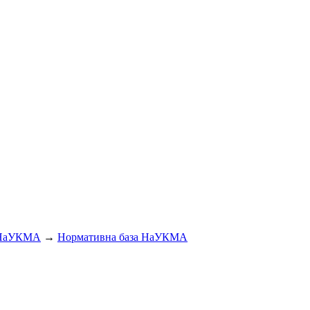
 НаУКМА
→
Нормативна база НаУКМА