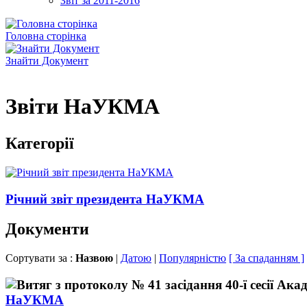
Звіт за 2011-2016
Головна сторінка
Знайти Документ
Звіти НаУКМА
Категорії
Річний звіт президента НаУКМА
Документи
Сортувати за :
Назвою
|
Датою
|
Популярністю
[ За спаданням ]
НаУКМА