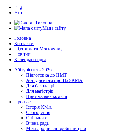
Eng
Укр
Головна
Мапа сайту
Головна
Контакти
Підтримати Могилянку
Новини
Календар подій
Абітурієнту - 2026
Підготовка до НМТ
Абітурієнтам про НаУКМА
Для бакалаврів
Для магістрів
Приймальна комісія
Про нас
Історія КМА
Сьогодення
Спільноти
Вчена рада
Міжнародне співробітництво