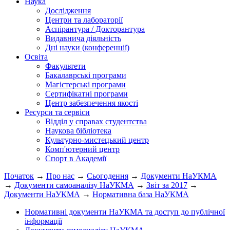
Наука
Дослідження
Центри та лабораторії
Аспірантура / Докторантура
Видавнича діяльність
Дні науки (конференції)
Освіта
Факультети
Бакалаврські програми
Магістерські програми
Сертифікатні програми
Центр забезпечення якості
Ресурси та сервіси
Відділ у справах студентства
Наукова бібліотека
Культурно-мистецький центр
Комп'ютерний центр
Спорт в Академії
Початок
→
Про нас
→
Сьогодення
→
Документи НаУКМА
→
Документи самоаналізу НаУКМА
→
Звіт за 2017
→
Документи НаУКМА
→
Нормативна база НаУКМА
Нормативні документи НаУКМА та доступ до публічної
інформації