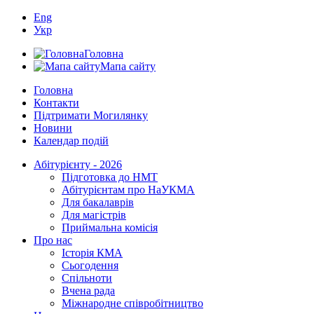
Eng
Укр
Головна
Мапа сайту
Головна
Контакти
Підтримати Могилянку
Новини
Календар подій
Абітурієнту - 2026
Підготовка до НМТ
Абітурієнтам про НаУКМА
Для бакалаврів
Для магістрів
Приймальна комісія
Про нас
Історія КМА
Сьогодення
Спільноти
Вчена рада
Міжнародне співробітництво