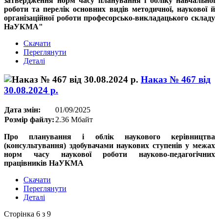
затвердження норм часу планування і обліку навчальної
роботи та перелік основних видів методичної, наукової й
організаційної роботи професорсько-викладацького складу
НаУКМА"
Скачати
Переглянути
Деталі
Наказ № 467 від
30.08.2024 р.
Дата змін:
01/09/2025
Розмір файлу:
2.36 Мбайт
Про планування і облік наукового керівництва
(консультування) здобувачами наукових ступенів у межах
норм часу наукової роботи науково-педагогічних
працівників НаУКМА
Скачати
Переглянути
Деталі
Сторінка 6 з 9