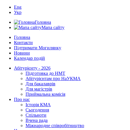
Eng
Укр
Головна
Мапа сайту
Головна
Контакти
Підтримати Могилянку
Новини
Календар подій
Абітурієнту - 2026
Підготовка до НМТ
Абітурієнтам про НаУКМА
Для бакалаврів
Для магістрів
Приймальна комісія
Про нас
Історія КМА
Сьогодення
Спільноти
Вчена рада
Міжнародне співробітництво