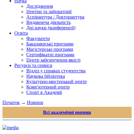
Наука
Дослідження
Центри та лабораторії
Аспірантура / Докторантура
Видавнича діяльність
Дні науки (конференції)
Освіта
Факультети
Бакалаврські програми
Магістерські програми
Сертифікатні програми
Центр забезпечення якості
Ресурси та сервіси
Відділ у справах студентства
Наукова бібліотека
Культурно-мистецький центр
Комп'ютерний центр
Спорт в Академії
Початок
→
Новини
Всі академічні новини