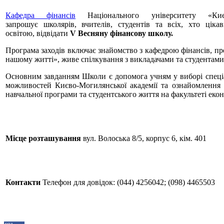
Кафедра фінансів
Національного університету «Києв
запрошує школярів, вчителів, студентів та всіх, хто цік
освітою, відвідати
V Весняну фінансову школу.
Програма заходів включає знайомство з кафедрою фінансів, пр
нашому житті», живе спілкування з викладачами та студентами
Основним завданням Школи є допомога учням у виборі спеціал
можливостей Києво-Могилянської академії та ознайомлення а
навчальної програми та студентського життя на факультеті еко
Місце розташування
вул. Волоська 8/5, корпус 6, кім. 401
Контакти
Телефон для довідок: (044) 4256042; (098) 4465503