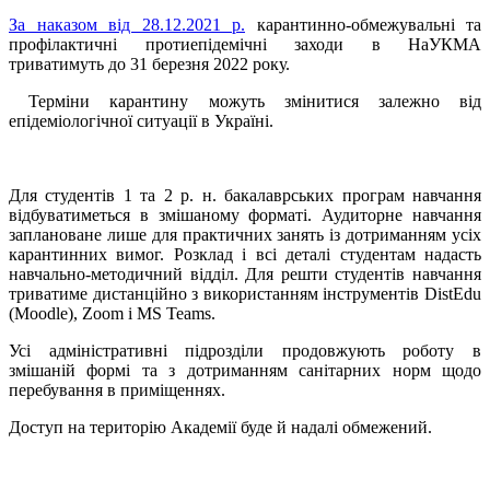
За наказом від 28.12.2021 р.
карантинно-обмежувальні та
профілактичні протиепідемічні заходи в НаУКМА
триватимуть до 31 березня 2022 року.
Терміни карантину можуть змінитися залежно від
епідеміологічної ситуації в Україні.
Для студентів 1 та 2 р. н. бакалаврських програм навчання
відбуватиметься в змішаному форматі. Аудиторне навчання
заплановане лише для практичних занять із дотриманням усіх
карантинних вимог. Розклад і всі деталі студентам надасть
навчально-методичний відділ. Для решти студентів навчання
триватиме дистанційно з використанням інструментів DistEdu
(Moodle), Zoom і MS Teams.
Усі адміністративні підрозділи продовжують роботу в
змішаній формі та з дотриманням санітарних норм щодо
перебування в приміщеннях.
Доступ на територію Академії буде й надалі обмежений.