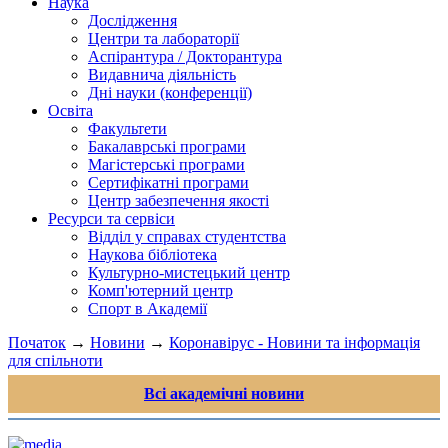
Наука
Дослідження
Центри та лабораторії
Аспірантура / Докторантура
Видавнича діяльність
Дні науки (конференції)
Освіта
Факультети
Бакалаврські програми
Магістерські програми
Сертифікатні програми
Центр забезпечення якості
Ресурси та сервіси
Відділ у справах студентства
Наукова бібліотека
Культурно-мистецький центр
Комп'ютерний центр
Спорт в Академії
Початок
→
Новини
→
Коронавірус - Новини та інформація
для спільноти
Всі академічні новини