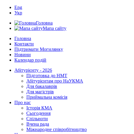
Eng
Укр
Головна
Мапа сайту
Головна
Контакти
Підтримати Могилянку
Новини
Календар подій
Абітурієнту - 2026
Підготовка до НМТ
Абітурієнтам про НаУКМА
Для бакалаврів
Для магістрів
Приймальна комісія
Про нас
Історія КМА
Сьогодення
Спільноти
Вчена рада
Міжнародне співробітництво