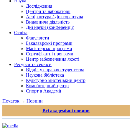
Наука
Дослідження
Центри та лабораторії
Аспірантура / Докторантура
Видавнича діяльність
Дні науки (конференції)
Освіта
Факультети
Бакалаврські програми
Магістерські програми
Сертифікатні програми
Центр забезпечення якості
Ресурси та сервіси
Відділ у справах студентства
Наукова бібліотека
Культурно-мистецький центр
Комп'ютерний центр
Спорт в Академії
Початок
→
Новини
Всі академічні новини