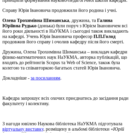
принципи формування науково-педагогічної школи кафедри.
Справу Юрія Івановича продовжили його родина і учні.
Олена Трохимівна Шиманська
, дружина, та
Галина
Юріївна Рудько
(донька) були поруч з Юрієм Івановичем всі
його роки діяльності в НаУКМА і сьогодні також викладають
на кафедрі. Учень Юрія Івановича професор
П.П.Голод
продовжив його справу і очолив кафедру після його смерті.
Дружина, Олена Трохимівна Шиманська – викладач кафедри
фізико-математичних наук НаУКМА, авторка публікацій, що
входять до рейтингів Scopus та Web of Science, також була
колегою та співавторкою багатьох статей Юрія Івановича.
Докладніше -
за посиланням
.
Кафедра запрошує всіх охочих приєднатись до засідання ради
факультету і колективу.
З нагоди ювілею Наукова бібліотека НаУКМА підготувала
віртуальну виставку
, розміщену в альбомі бібліотеки «
Юрій