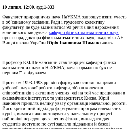
10 липня, 12:00, ауд.1-333
Факультет природничих наук НаУКМА запрошує взяти участь
в об’єднаному засіданні Ради і трудового колективу
факультету, де буде відзначатися 90-річчя з дня народження
колишнього завідувача
кафедри фізико-математичних наук
професора, доктора фізико-математичних наук, академіка АН
Вищої школи України
Юрія Івановича Шиманського.
Професор Ю.І.Шиманський став творцем кафедри фізико-
математичних наук в НаУКМА, хоча формально був не
першим її завідувачем.
Протягом 1993-1998 рр. він сформував основні напрямки
учбової і наукової роботи кафедри, зібрав колектив
співробітників з активних учених, які на той час працювали в
академічних інститутах та університетах Києва. Юрій
Іванович приділяв велику увагу організації навчальної роботи.
Його критичний підхід до формування програм навчальних
курсів, вимога використовувати у навчальному процесі
найновіші передові досягнення фізики, викладати для
студентів доступно по суті заклали підвалини й базові