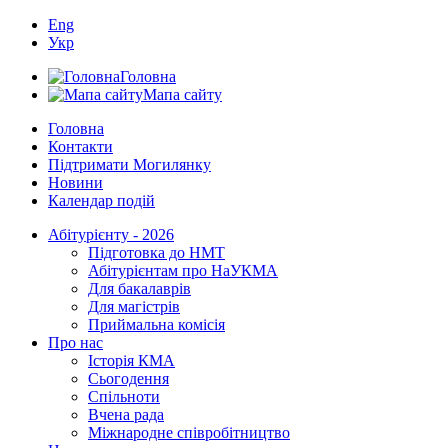
Eng
Укр
Головна
Мапа сайту
Головна
Контакти
Підтримати Могилянку
Новини
Календар подій
Абітурієнту - 2026
Підготовка до НМТ
Абітурієнтам про НаУКМА
Для бакалаврів
Для магістрів
Приймальна комісія
Про нас
Історія КМА
Сьогодення
Спільноти
Вчена рада
Міжнародне співробітництво