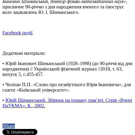
Іванович Шиманський, доктор фізико-математичних наук
»,
присвячне 90-річчю з дня народження вченого та ілюструє
коло зацікавлень Ю. І. Шиманського.
Facebook події
.
Додаткові матеріали:
• Юрiй Iванович Шиманський (1928–1998) (до 90-рiччя вiд дня
народження) // Український фізичний журнал //2018, т. 63,
випуск 5, с.455-457.
• Чолпан П.П. «Слово про незабутнього Юрія Івановича», для
газети «Київський університет».
•
Юрій Шиманський. Збірник на пошану пам’яті. Серія «Вчені
НаУКМА». К., 2002.
f
Share