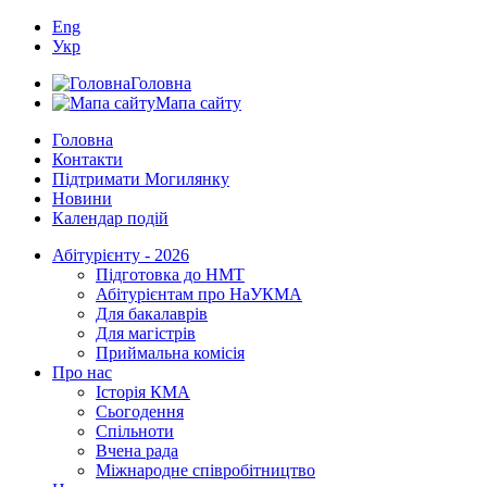
Eng
Укр
Головна
Мапа сайту
Головна
Контакти
Підтримати Могилянку
Новини
Календар подій
Абітурієнту - 2026
Підготовка до НМТ
Абітурієнтам про НаУКМА
Для бакалаврів
Для магістрів
Приймальна комісія
Про нас
Історія КМА
Сьогодення
Спільноти
Вчена рада
Міжнародне співробітництво