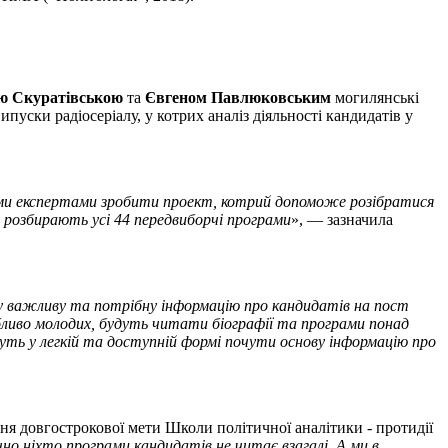
ю Скуратівською
та
Євгеном Павлюковським
могилянські
уски радіосеріалу, у котрих аналіз діяльності кандидатів у
ними експертами зробити проект, котрий допоможе розібратися
 розбирають усі 44 передвиборчі програми
», — зазначила
у важливу та потрібну інформацію про кандидатів на пост
ливо молодих, будуть читати біографії та програми понад
ть у легкій та доступній формі почути основу інформацію про
ня довгострокової мети Школи політичної аналітики - протидії
чно ніхто програми кандидатів не читає взагалі. А ми в