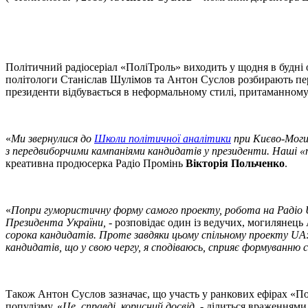
Політичний радіосеріал «ПоліТроль» виходить у щодня в будні о
політологи Станіслав Шулімов та Антон Суслов розбирають пере
президенти відбувається в неформальному стилі, притаманному 
«
Ми звернулися до
Школи політичної аналітики
при Києво-Могил
з передвиборчими кампаніями кандидатів у президенти. Наші «
креативна продюсерка Радіо Промінь
Вікторія Польченко
.
«
Попри гумористичну форму самого проекту, робота на Радіо 
Президента України,
- розповідає один із ведучих, могилянець
сорока кандидатів. Проте завдяки цьому спільному проекту U
кандидатів, що у свою чергу, я сподіваюсь, сприяє формуванню 
Також Антон Суслов зазначає, що участь у ранкових ефірах «По
популізму. «
Це, справді, корисний досвід,
- ділиться враженнями