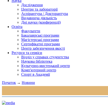
Наука
Дослідження
Центри та лабораторії
Аспірантура / Докторантура
Видавнича діяльність
Дні науки (конференції)
Освіта
Факультети
Бакалаврські програми
Магістерські програми
Сертифікатні програми
Центр забезпечення якості
Ресурси та сервіси
Відділ у справах студентства
Наукова бібліотека
Культурно-мистецький центр
Комп'ютерний центр
Спорт в Академії
Початок
→
Новини