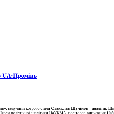
о UA:Промінь
оль», ведучими котрого стали
Станіслав Шулімов
– аналітик Ш
Школи політичної аналітики НаУКМА, політолог, випускник НаУ