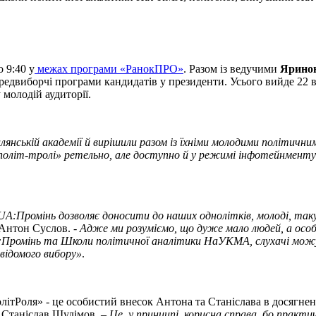
 9:40 у
межах програми «РанокПРО»
. Разом із ведучими
Ярино
двиборчі програми кандидатів у президенти. Усього вийде 22 вип
молодій аудиторії.
янській академії й вирішили разом із їхніми молодими політич
політ-тролі» ретельно, але доступно й у режимі інфотейнменту
UA:Промінь дозволяє доносити до наших однолітків, молоді, так
 Антон Суслов. -
Адже ми розуміємо, що дуже мало людей, а особ
A:Промінь та Школи політичної аналітики НаУКМА, слухачі можу
свідомого вибору»
.
літРоля» - це особистий внесок Антона та Станіслава в досягнен
 Станіслав Шулімов. –
Це, у принципі, корисна справа, бо практи