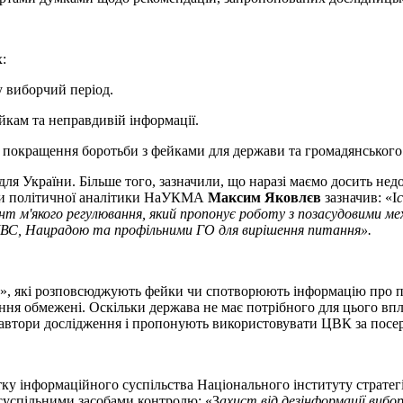
:
у виборчий період.
йкам та неправдивій інформації.
 покращення боротьби з фейками для держави та громадянського 
я України. Більше того, зазначили, що наразі маємо досить нед
оли політичної аналітики НаУКМА
Максим Яковлєв
зазначив: «І
с
 м'якого регулювання, який пропонує роботу з позасудовими мех
МВС, Нацрадою та профільними ГО для вирішення питання».
и», які розповсюджують фейки чи спотворюють інформацію про п
ня обмежені. Оскільки держава не має потрібного для цього впл
ях автори дослідження і пропонують використовувати ЦВК за пос
итку інформаційного суспільства Національного інституту страте
суспільними засобами контролю: «З
ахист від дезінформації вибо