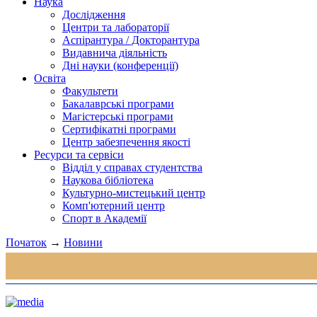
Наука
Дослідження
Центри та лабораторії
Аспірантура / Докторантура
Видавнича діяльність
Дні науки (конференції)
Освіта
Факультети
Бакалаврські програми
Магістерські програми
Сертифікатні програми
Центр забезпечення якості
Ресурси та сервіси
Відділ у справах студентства
Наукова бібліотека
Культурно-мистецький центр
Комп'ютерний центр
Спорт в Академії
Початок
→
Новини