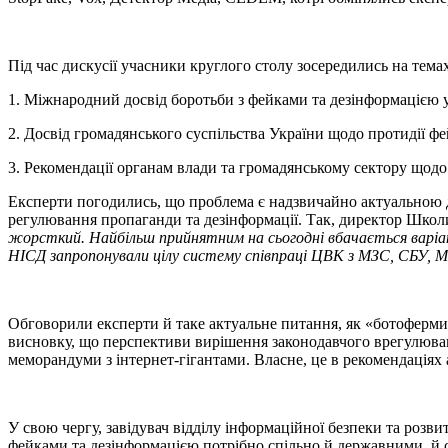
Під час дискусії учасники круглого столу зосередились на темах
1. Міжнародний досвід боротьби з фейками та дезінформацією 
2. Досвід громадянського суспільства України щодо протидії фе
3. Рекомендації органам влади та громадянському сектору щодо
Експерти погодились, що проблема є надзвичайно актуальною дл
регулювання пропаганди та дезінформації. Так, директор Шк
жорсткий. Найбільш прийнятним на сьогодні вбачається варіант
НІСД запропонували цілу систему співпраці ЦВК з МЗС, СБУ, 
Обговорили експерти й таке актуальне питання, як «ботоферм
висновку, що перспективи вирішення законодавчого врегулюван
меморандуми з інтернет-гігантами. Власне, це в рекомендаці
У свою чергу, завідувач відділу інформаційної безпеки та розв
фейками та дезінформацією потрібно спільно й державними, й 