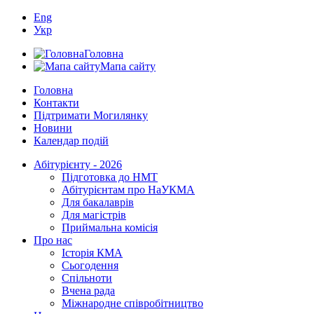
Eng
Укр
Головна
Мапа сайту
Головна
Контакти
Підтримати Могилянку
Новини
Календар подій
Абітурієнту - 2026
Підготовка до НМТ
Абітурієнтам про НаУКМА
Для бакалаврів
Для магістрів
Приймальна комісія
Про нас
Історія КМА
Сьогодення
Спільноти
Вчена рада
Міжнародне співробітництво