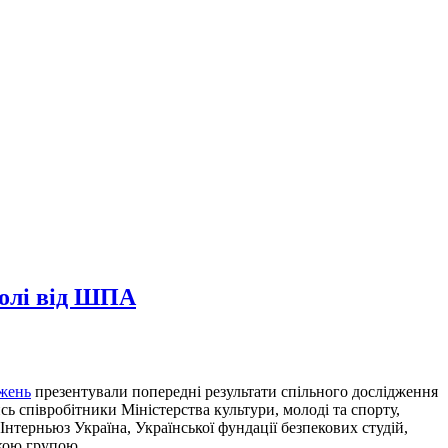
толі від ШПА
джень
презентували попередні результати спільного дослідження
ь співробітники Міністерства культури, молоді та спорту,
нтерньюз Україна, Української фундації безпекових студій,
ькою групою.