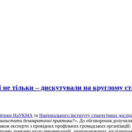
і не тільки – дискутували на круглому с
алітики НаУКМА
та
Національного інституту стратегічних дослі
м захистити демократичні практики?
». До обговорення долучилис
ож експерти з провідних профільних громадських організацій: І
пертами думками щодо рекомендацій, запропонованих дослідниц