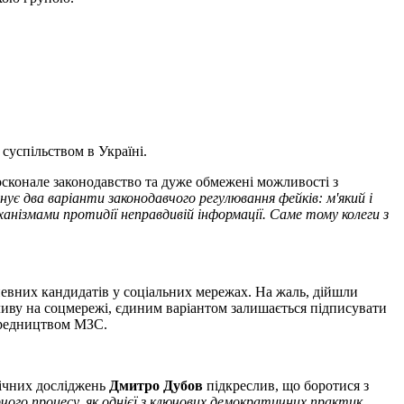
суспільством в Україні.
осконале законодавство та дуже обмежені можливості з
нує два варіанти законодавчого регулювання фейків: м'який і
анізмами протидії неправдивій інформації. Саме тому колеги з
евних кандидатів у соціальних мережах. На жаль, дійшли
иву на соцмережі, єдиним варіантом залишається підписувати
ередництвом МЗС.
гічних досліджень
Дмитро Дубов
підкреслив, що боротися з
рчого процесу, як однієї з ключових демократичних практик,