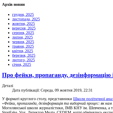
Архів новин
грудня, 2025
листопада, 2025
жовтня, 2025
вересня, 2025
серпня, 2025
липня, 2025
червня, 2025
травня, 2025
квітня, 2025
березня, 2025
лютого, 2025
січня, 2025
Про фейки, пропаганду, дезінформацію 
Деталі
Дата публікації: Середа, 09 жовтня 2019, 22:31
У форматі круглого столу, представники
Школи політичної ан
«
Фейки, пропаганда, дезінформація та виборчий процес: як на
Могилянської школи журналістики, ІМВ КНУ ім. Шевченка, а так
StopFake, Vox, Детектор Медіа, CEDEM, котрі обмінялись екс