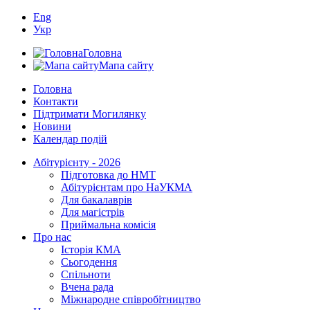
Eng
Укр
Головна
Мапа сайту
Головна
Контакти
Підтримати Могилянку
Новини
Календар подій
Абітурієнту - 2026
Підготовка до НМТ
Абітурієнтам про НаУКМА
Для бакалаврів
Для магістрів
Приймальна комісія
Про нас
Історія КМА
Сьогодення
Спільноти
Вчена рада
Міжнародне співробітництво