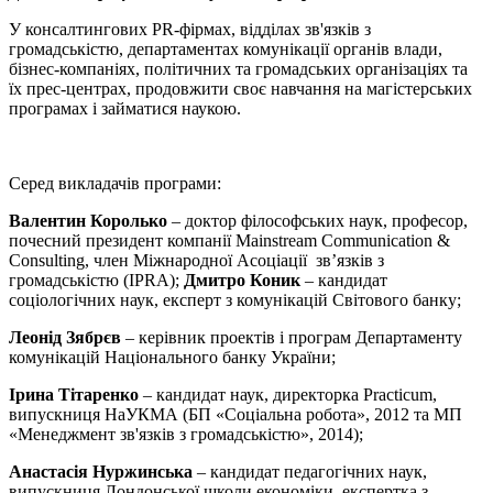
У консалтингових PR-фірмах, відділах зв'язків з
громадськістю, департаментах комунікації органів влади,
бізнес-компаніях, політичних та громадських організаціях та
їх прес-центрах, продовжити своє навчання на магістерських
програмах і займатися наукою.
Серед викладачів програми:
Валентин Королько
– доктор філософських наук, професор,
почесний президент компанії Mainstream Communication &
Consulting, член Міжнародної Асоціації зв’язків з
громадськістю (IPRA);
Дмитро Коник
– кандидат
соціологічних наук, експерт з комунікацій Світового банку;
Леонід Зябрєв
– керівник проектів і програм Департаменту
комунікацій Національного банку України;
Ірина Тітаренко
– кандидат наук, директорка Practicum,
випускниця НаУКМА (БП «Соціальна робота», 2012 та МП
«Менеджмент зв'язків з громадськістю», 2014);
Анастасія Нуржинська
– кандидат педагогічних наук,
випускниця Лондонської школи економіки, експертка з