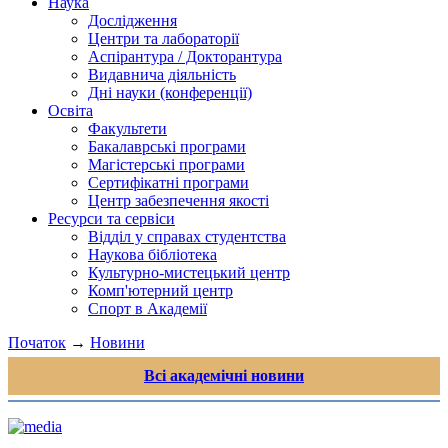
Наука
Дослідження
Центри та лабораторії
Аспірантура / Докторантура
Видавнича діяльність
Дні науки (конференції)
Освіта
Факультети
Бакалаврські програми
Магістерські програми
Сертифікатні програми
Центр забезпечення якості
Ресурси та сервіси
Відділ у справах студентства
Наукова бібліотека
Культурно-мистецький центр
Комп'ютерний центр
Спорт в Академії
Початок
→
Новини
Всі академічні новини