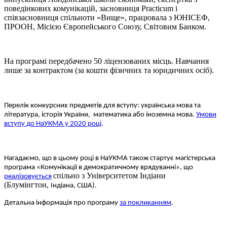
поведінкових комунікацій, засновниця Practicum і
співзасновниця спільноти «Вище», працювала з ЮНІСЕФ,
ПРООН, Місією Європейського Союзу, Світовим Банком.
На програмі передбачено 50 ліцензованих місць. Навчання
лише за контрактом (за кошти фізичних та юридичних осіб).
Перелік конкурсних предметів для вступу: українська мова та
література, історія України, математика або іноземна мова.
Умови
вступу до НаУКМА у 2020 році
.
Нагадаємо, що в цьому році в НаУКМА також стартує магістерська
програма «Комунікації в демократичному врядуванні», що
спільно з Університетом Індіани
реалізовується
(Блумінгтон,
Індіана, США).
Детальна інформація про програму
за покликанням
.