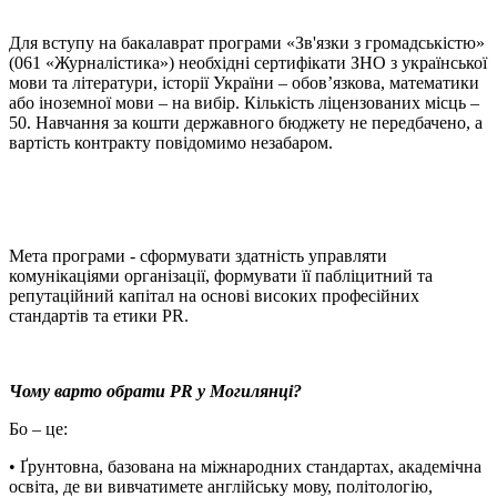
Для вступу на бакалаврат програми «Зв'язки з громадськістю»
(061 «Журналістика») необхідні сертифікати ЗНО з української
мови та літератури, історії України – обов’язкова, математики
або іноземної мови – на вибір. Кількість ліцензованих місць –
50. Навчання за кошти державного бюджету не передбачено, а
вартість контракту повідомимо незабаром.
Мета програми - сформувати здатність управляти
комунікаціями організації, формувати її пабліцитний та
репутаційний капітал на основі високих професійних
стандартів та етики PR.
Чому варто обрати PR у Могилянці?
Бо – це:
• Ґрунтовна, базована на міжнародних стандартах, академічна
освіта, де ви вивчатимете англійську мову, політологію,