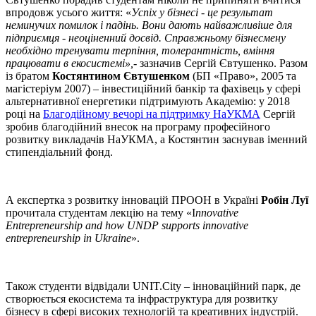
впродовж усього життя: «
Успіх у бізнесі - це результат
неминучих помилок і падінь. Вони дають найважливіше для
підприємця - неоціненний досвід. Справжньому бізнесмену
необхідно тренувати терпіння, толерантність, вміння
працювати в екосистемі»,
- зазначив Сергій Євтушенко. Разом
із братом
Костянтином Євтушенком
(БП «Право», 2005 та
магістеріум 2007) – інвестиційний банкір та фахівець у сфері
альтернативної енергетики підтримують Академію: у 2018
році на
Благодійному вечорі на підтримку НаУКМА
Сергій
зробив благодійний внесок на програму професійного
розвитку викладачів НаУКМА, а Костянтин заснував іменний
стипендіальний фонд.
А експертка з розвитку інновацій ПРООН в Україні
Робін Луї
прочитала студентам лекцію на тему «I
nnovative
Entrepreneurship and how UNDP supports innovative
entrepreneurship in Ukraine
».
Також студенти відвідали UNIT.City – інноваційний парк, де
створюється екосистема та інфраструктура для розвитку
бізнесу в сфері високих технологій та креативних індустрій.