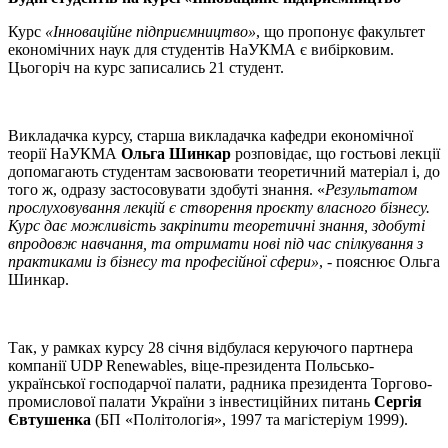
Курс
«Інноваційне підприємництво»
, що пропонує факультет
економічних наук для студентів НаУКМА є вибірковим.
Цьогоріч на курс записались 21 студент.
Викладачка курсу, старша викладачка кафедри економічної
теорії НаУКМА
Ольга Шинкар
розповідає, що гостьові лекції
допомагають студентам засвоювати теоретичний матеріал і, до
того ж, одразу застосовувати здобуті знання. «
Результатом
прослуховування лекцій є створення проєкту власного бізнесу.
Курс дає можливість закріпити теоретичні знання, здобуті
впродовж навчання, та отримати нові під час спілкування з
практиками із бізнесу та професійної сфери»
, - пояснює Ольга
Шинкар.
Так, у рамках курсу 28 січня відбулася керуючого партнера
компанії UDP Renewables, віце-президента Польсько-
української господарчої палати, радника президента Торгово-
промислової палати України з інвестиційних питань
Сергія
Євтушенка
(БП «Політологія», 1997 та магістеріум 1999).