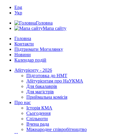
Eng
Укр
Головна
Мапа сайту
Головна
Контакти
Підтримати Могилянку
Новини
Календар подій
Абітурієнту - 2026
Підготовка до НМТ
Абітурієнтам про НаУКМА
Для бакалаврів
Для магістрів
Приймальна комісія
Про нас
Історія КМА
Сьогодення
Спільноти
Вчена рада
Міжнародне співробітництво