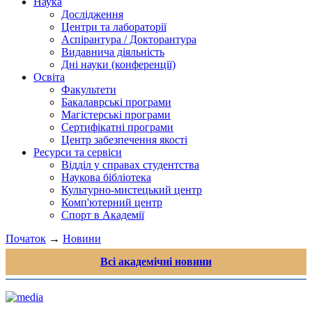
Наука
Дослідження
Центри та лабораторії
Аспірантура / Докторантура
Видавнича діяльність
Дні науки (конференції)
Освіта
Факультети
Бакалаврські програми
Магістерські програми
Сертифікатні програми
Центр забезпечення якості
Ресурси та сервіси
Відділ у справах студентства
Наукова бібліотека
Культурно-мистецький центр
Комп'ютерний центр
Спорт в Академії
Початок
→
Новини
Всі академічні новини