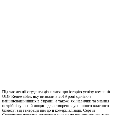
Під час лекції студенти дізналися про історію успіху компанії
UDP Renewables, яку визнали в 2019 році однією з
найінноваційніших в Україні, а також, які навички та знання
потрібні сучасній людині для створення успішного власного
бізнесу: від генерації ідеї до її комерціалізації. Сергій
Євтушенко порадив студентам ніколи не припиняти вчитися