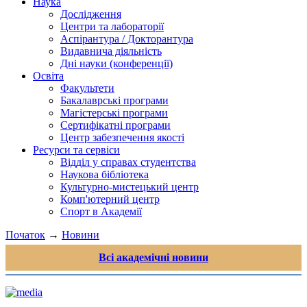
Наука
Дослідження
Центри та лабораторії
Аспірантура / Докторантура
Видавнича діяльність
Дні науки (конференції)
Освіта
Факультети
Бакалаврські програми
Магістерські програми
Сертифікатні програми
Центр забезпечення якості
Ресурси та сервіси
Відділ у справах студентства
Наукова бібліотека
Культурно-мистецький центр
Комп'ютерний центр
Спорт в Академії
Початок
→
Новини
Всі академічні новини