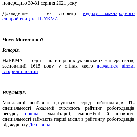
попередньо 30-31 серпня 2021 року.
Докладніше — на сторінці
відділу міжнародного
співробітництва НаУКМА
.
Чому Могилянка?
Історія.
НаУКМА — один з найстаріших українських університетів,
заснований 1615 року, у стінах якого
навчалися відомі
історичні постаті
.
Репутація.
Могилянці особливо цінуються серед роботодавців: IT-
спеціальності Академії очолюють рейтинг роботодавців
ресурсу
dou.ua
; гуманітарні, економічні й правничі
спеціальності займають перші місця в рейтингу роботодавців
від журналу
Деньги.ua
.