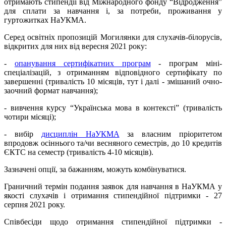
отримають стипендії від Міжнародного фонду “Відродження”
для сплати за навчання і, за потреби, проживання у
гуртожитках НаУКМА.
Серед освітніх пропозицій Могилянки для слухачів-білорусів,
відкритих для них від вересня 2021 року:
-
опанування сертифікатних програм
- програм міні-
спеціалізацій, з отриманням відповідного сертифікату по
завершенні (тривалість 10 місяців, тут і далі - змішаний очно-
заочний формат навчання);
- вивчення курсу “Українська мова в контексті” (тривалість
чотири місяці);
- вибір
дисциплін НаУКМА
за власним пріоритетом
впродовж осіннього та/чи весняного семестрів, до 10 кредитів
ЄКТС на семестр (тривалість 4-10 місяців).
Зазначені опції, за бажанням, можуть комбінуватися.
Граничний термін подання заявок для навчання в НаУКМА у
якості слухачів і отримання стипендійної підтримки - 27
серпня 2021 року.
Співбесіди щодо отримання стипендійної підтримки -