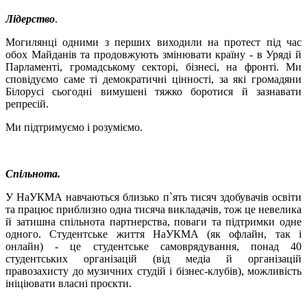
Лідерство
.
Могилянці одними з перших виходили на протест під час
обох Майданів та продовжують змінювати країну - в Уряді й
Парламенті, громадському секторі, бізнесі, на фронті. Ми
сповідуємо саме ті демократичні цінності, за які громадяни
Білорусі сьогодні вимушені тяжко боротися й зазнавати
репресій.
Ми підтримуємо і розуміємо.
Спільнота.
У НаУКМА навчаються близько п`ять тисяч здобувачів освіти
та працює приблизно одна тисяча викладачів, тож це невелика
й затишна спільнота партнерства, поваги та підтримки одне
одного. Студентське життя НаУКМА (як офлайн, так і
онлайн) - це студентське самоврядування, понад 40
студентських організацій (від медіа й організацій
правозахисту до музичних студій і бізнес-клубів), можливість
ініціювати власні проєкти.