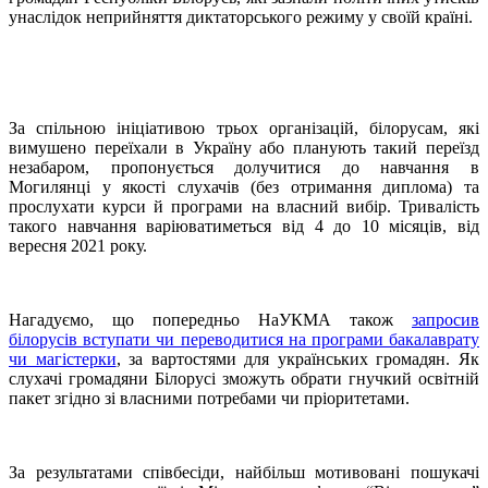
унаслідок неприйняття диктаторського режиму у своїй країні.
За спільною ініціативою трьох організацій, білорусам, які
вимушено переїхали в Україну або планують такий переїзд
незабаром, пропонується долучитися до навчання в
Могилянці у якості слухачів (без отримання диплома) та
прослухати курси й програми на власний вибір. Тривалість
такого навчання варіюватиметься від 4 до 10 місяців, від
вересня 2021 року.
Нагадуємо, що попередньо НаУКМА також
запросив
білорусів вступати чи переводитися на програми бакалаврату
чи магістерки
, за вартостями для українських громадян. Як
слухачі громадяни Білорусі зможуть обрати гнучкий освітній
пакет згідно зі власними потребами чи пріоритетами.
За результатами співбесіди, найбільш мотивовані пошукачі