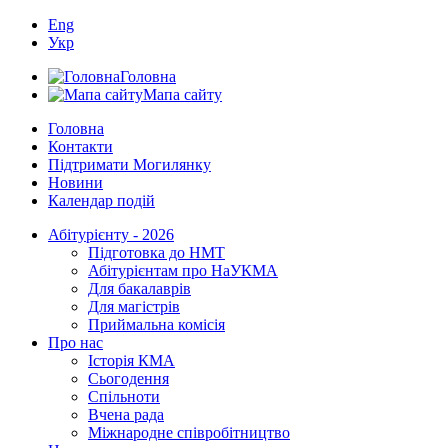
Eng
Укр
Головна
Мапа сайту
Головна
Контакти
Підтримати Могилянку
Новини
Календар подій
Абітурієнту - 2026
Підготовка до НМТ
Абітурієнтам про НаУКМА
Для бакалаврів
Для магістрів
Приймальна комісія
Про нас
Історія КМА
Сьогодення
Спільноти
Вчена рада
Міжнародне співробітництво