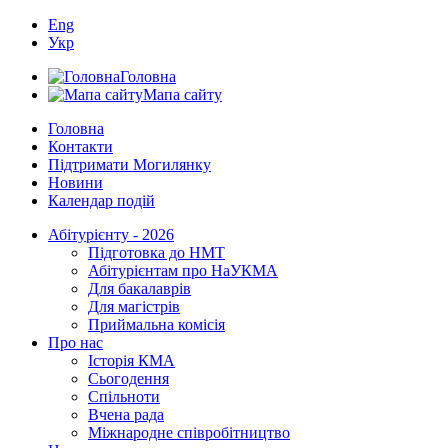
Eng
Укр
Головна
Мапа сайту
Головна
Контакти
Підтримати Могилянку
Новини
Календар подій
Абітурієнту - 2026
Підготовка до НМТ
Абітурієнтам про НаУКМА
Для бакалаврів
Для магістрів
Приймальна комісія
Про нас
Історія КМА
Сьогодення
Спільноти
Вчена рада
Міжнародне співробітництво