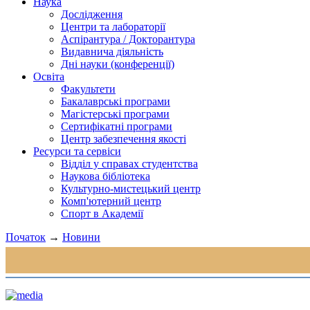
Наука
Дослідження
Центри та лабораторії
Аспірантура / Докторантура
Видавнича діяльність
Дні науки (конференції)
Освіта
Факультети
Бакалаврські програми
Магістерські програми
Сертифікатні програми
Центр забезпечення якості
Ресурси та сервіси
Відділ у справах студентства
Наукова бібліотека
Культурно-мистецький центр
Комп'ютерний центр
Спорт в Академії
Початок
→
Новини