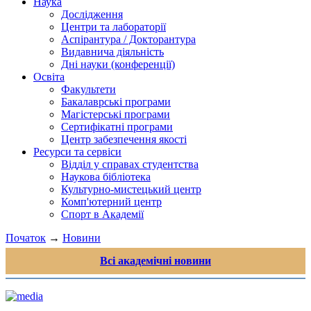
Наука
Дослідження
Центри та лабораторії
Аспірантура / Докторантура
Видавнича діяльність
Дні науки (конференції)
Освіта
Факультети
Бакалаврські програми
Магістерські програми
Сертифікатні програми
Центр забезпечення якості
Ресурси та сервіси
Відділ у справах студентства
Наукова бібліотека
Культурно-мистецький центр
Комп'ютерний центр
Спорт в Академії
Початок
→
Новини
Всі академічні новини