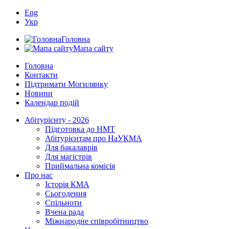
Eng
Укр
Головна
Мапа сайту
Головна
Контакти
Підтримати Могилянку
Новини
Календар подій
Абітурієнту - 2026
Підготовка до НМТ
Абітурієнтам про НаУКМА
Для бакалаврів
Для магістрів
Приймальна комісія
Про нас
Історія КМА
Сьогодення
Спільноти
Вчена рада
Міжнародне співробітництво