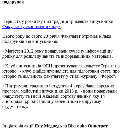
подарунок
Першість у розвитку цієї традиції тримають випускники
Факультету економічних наук
.
Цього року до свого 20-річчя Факультет отримав кілька
подарунків від випускників:
• Магістри 2012 року подарували сучасну інформаційну
дошку для розкладу занять та інформаційних матеріалів.
• Клуб випускників ФЕН презентував факультету "грант на
історію" - клуб знайде журналіста для підготовки статті про
історію та діяльність факультету у стилі журналу "Форбс".
• Підтримали традицію і студенти 4 курсу бакалаврських
програм, майбутні випускники 2013 р., - вони подарували
Факультету та і всій Академії сортову ялинку, яку 14
листопада ц.р. висадили у зеленій зоні на другому
студмістечку.
Ініціаторів акції
Яну Медведь
та
Вікторію Онистрат