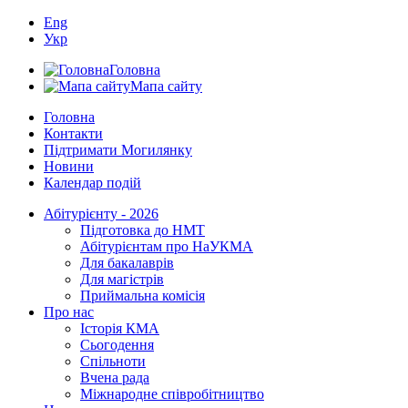
Eng
Укр
Головна
Мапа сайту
Головна
Контакти
Підтримати Могилянку
Новини
Календар подій
Абітурієнту - 2026
Підготовка до НМТ
Абітурієнтам про НаУКМА
Для бакалаврів
Для магістрів
Приймальна комісія
Про нас
Історія КМА
Сьогодення
Спільноти
Вчена рада
Міжнародне співробітництво