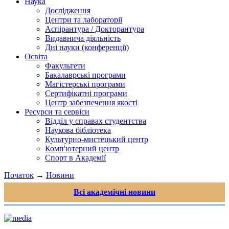
Наука
Дослідження
Центри та лабораторії
Аспірантура / Докторантура
Видавнича діяльність
Дні науки (конференції)
Освіта
Факультети
Бакалаврські програми
Магістерські програми
Сертифікатні програми
Центр забезпечення якості
Ресурси та сервіси
Відділ у справах студентства
Наукова бібліотека
Культурно-мистецький центр
Комп'ютерний центр
Спорт в Академії
Початок
→
Новини
Всі академічні новини