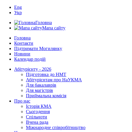
Eng
Укр
Головна
Мапа сайту
Головна
Контакти
Підтримати Могилянку
Новини
Календар подій
Абітурієнту - 2026
Підготовка до НМТ
Абітурієнтам про НаУКМА
Для бакалаврів
Для магістрів
Приймальна комісія
Про нас
Історія КМА
Сьогодення
Спільноти
Вчена рада
Міжнародне співробітництво