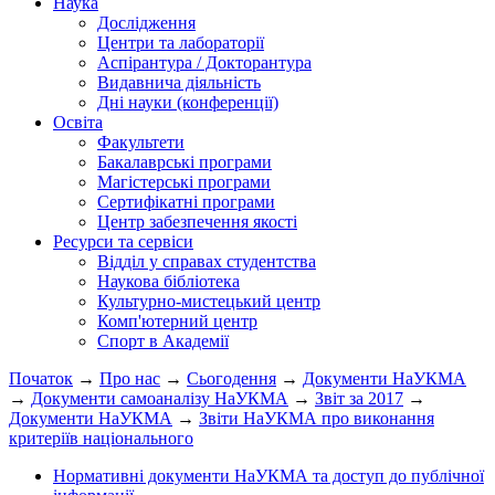
Наука
Дослідження
Центри та лабораторії
Аспірантура / Докторантура
Видавнича діяльність
Дні науки (конференції)
Освіта
Факультети
Бакалаврські програми
Магістерські програми
Сертифікатні програми
Центр забезпечення якості
Ресурси та сервіси
Відділ у справах студентства
Наукова бібліотека
Культурно-мистецький центр
Комп'ютерний центр
Спорт в Академії
Початок
→
Про нас
→
Сьогодення
→
Документи НаУКМА
→
Документи самоаналізу НаУКМА
→
Звіт за 2017
→
Документи НаУКМА
→
Звіти НаУКМА про виконання
критеріїв національного
Нормативні документи НаУКМА та доступ до публічної