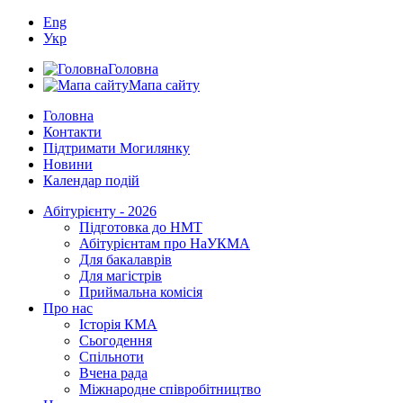
Eng
Укр
Головна
Мапа сайту
Головна
Контакти
Підтримати Могилянку
Новини
Календар подій
Абітурієнту - 2026
Підготовка до НМТ
Абітурієнтам про НаУКМА
Для бакалаврів
Для магістрів
Приймальна комісія
Про нас
Історія КМА
Сьогодення
Спільноти
Вчена рада
Міжнародне співробітництво