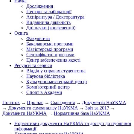
Наука
Дослідження
Центри та лабораторії
Аспірантура / Докторантура
Видавнича діяльність
Дні науки (конференції)
Освіта
Факультети
Бакалаврські програми
Магістерські програми
Сертифікатні програми
Центр забезпечення якості
Ресурси та сервіси
Відділ у справах студентства
Наукова бібліотека
Культурно-мистецький центр
Комп'ютерний центр
Спорт в Академії
Початок
→
Про нас
→
Сьогодення
→
Документи НаУКМА
→
Документи самоаналізу НаУКМА
→
Звіт за 2017
→
Документи НаУКМА
→
Нормативна база НаУКМА
Нормативні документи НаУКМА та доступ до публічної
інформації