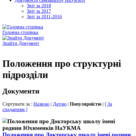
Документи самоаналізу НаУКМА
Звіт за 2018
Звіт за 2017
Звіт за 2011-2016
Головна сторінка
Знайти Документ
Положення про структурні
підрозділи
Документи
Сортувати за :
Назвою
|
Датою
|
Популярністю
|
[ За
спаданням ]
Положення про Докторську школу імені родини