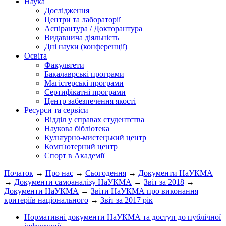
Наука
Дослідження
Центри та лабораторії
Аспірантура / Докторантура
Видавнича діяльність
Дні науки (конференції)
Освіта
Факультети
Бакалаврські програми
Магістерські програми
Сертифікатні програми
Центр забезпечення якості
Ресурси та сервіси
Відділ у справах студентства
Наукова бібліотека
Культурно-мистецький центр
Комп'ютерний центр
Спорт в Академії
Початок
→
Про нас
→
Сьогодення
→
Документи НаУКМА
→
Документи самоаналізу НаУКМА
→
Звіт за 2018
→
Документи НаУКМА
→
Звіти НаУКМА про виконання
критеріїв національного
→
Звіт за 2017 рік
Нормативні документи НаУКМА та доступ до публічної