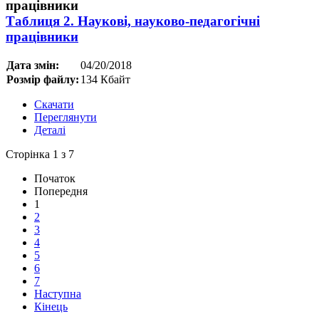
Таблиця 2. Наукові, науково-педагогічні
працівники
Дата змін:
04/20/2018
Розмір файлу:
134 Кбайт
Скачати
Переглянути
Деталі
Сторінка 1 з 7
Початок
Попередня
1
2
3
4
5
6
7
Наступна
Кінець