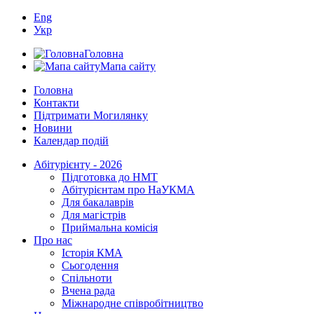
Eng
Укр
Головна
Мапа сайту
Головна
Контакти
Підтримати Могилянку
Новини
Календар подій
Абітурієнту - 2026
Підготовка до НМТ
Абітурієнтам про НаУКМА
Для бакалаврів
Для магістрів
Приймальна комісія
Про нас
Історія КМА
Сьогодення
Спільноти
Вчена рада
Міжнародне співробітництво